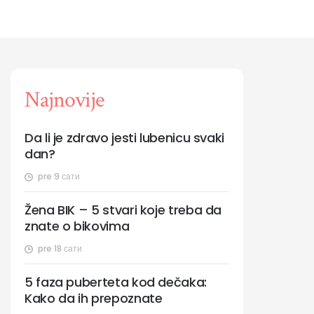
Najnovije
Da li je zdravo jesti lubenicu svaki
dan?
pre 9 сати
Žena BIK – 5 stvari koje treba da
znate o bikovima
pre 18 сати
5 faza puberteta kod dečaka:
Kako da ih prepoznate