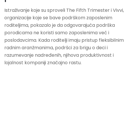
Istraživanje koje su sproveli The Fifth Trimester i Vivvi,
organizacije koje se bave podrškom zaposlenim
roditeljima, pokazalo je da odgovarajuća podrška
porodicama ne koristi samo zaposlenima već i
poslodavcima. Kada roditelji imaju pristup fleksibilnim
radnim aranžmanima, podršci za brigu o deci i
razumevanje nadređenih, njihova produktivnost i
lojalnost kompaniji značajno rastu.