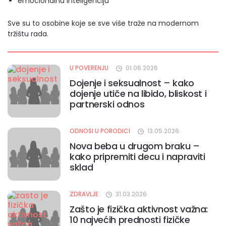
emocionalnu inteligenciju
Sve su to osobine koje se sve više traže na modernom
tržištu rada.
U POVERENJU
01.06.2026
Dojenje i seksualnost – kako
dojenje utiče na libido, bliskost i
partnerski odnos
ODNOSI U PORODICI
13.05.2026
Nova beba u drugom braku –
kako pripremiti decu i napraviti
sklad
ZDRAVLJE
31.03.2026
Zašto je fizička aktivnost važna:
10 najvećih prednosti fizičke