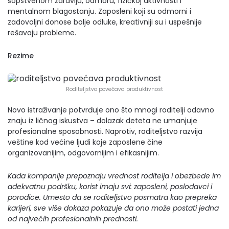
sopstvenom zdravlju, odmoru, fizičkoj aktivnosti i
mentalnom blagostanju. Zaposleni koji su odmorni i
zadovoljni donose bolje odluke, kreativniji su i uspešnije
rešavaju probleme.
Rezime
Roditeljstvo povećava produktivnost
Novo istraživanje potvrđuje ono što mnogi roditelji odavno
znaju iz ličnog iskustva – dolazak deteta ne umanjuje
profesionalne sposobnosti. Naprotiv, roditeljstvo razvija
veštine kod većine ljudi koje zaposlene čine
organizovanijim, odgovornijim i efikasnijim.
Kada kompanije prepoznaju vrednost roditelja i obezbede im
adekvatnu podršku, korist imaju svi: zaposleni, poslodavci i
porodice. Umesto da se roditeljstvo posmatra kao prepreka
karijeri, sve više dokaza pokazuje da ono može postati jedna
od najvećih profesionalnih prednosti.