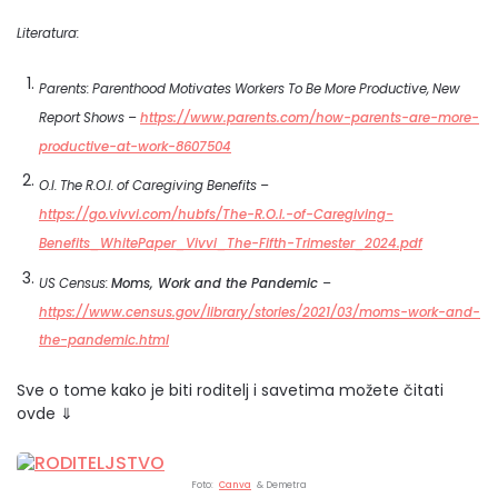
Literatura:
Parents: Parenthood Motivates Workers To Be More Productive, New
Report Shows –
https://www.parents.com/how-parents-are-more-
productive-at-work-8607504
O.I. The R.O.I. of Caregiving Benefits –
https://go.vivvi.com/hubfs/The-R.O.I.-of-Caregiving-
Benefits_WhitePaper_Vivvi_The-Fifth-Trimester_2024.pdf
US Census:
Moms, Work and the Pandemic
–
https://www.census.gov/library/stories/2021/03/moms-work-and-
the-pandemic.html
Sve o tome kako je biti roditelj i savetima možete čitati
ovde ⇓
Foto:
Canva
& Demetra