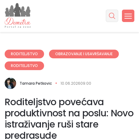
RODITELJSTVO
OBRAZOVANJE I USAVRŠAVANJE
RODITELJSTVO
Tamara Petkovic
10.06.2026
09:00
Roditeljstvo povećava
produktivnost na poslu: Novo
istraživanje ruši stare
predrasude