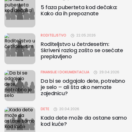
5 faza puberteta kod dečaka:
Kako da ih prepoznate
RODITELJSTVO
22.05.2026
Roditeljstvo u četrdesetim:
Skriveni razlog zašto se osećate
preplavljeno
FINANSIJE I DOKUMENTACIJA
29.04.2026
Da bi se odgajalo dete, potrebno
je selo – ali šta ako nemate
zajednicu?
DETE
20.04.2026
Kada dete može da ostane samo
kod kuće?