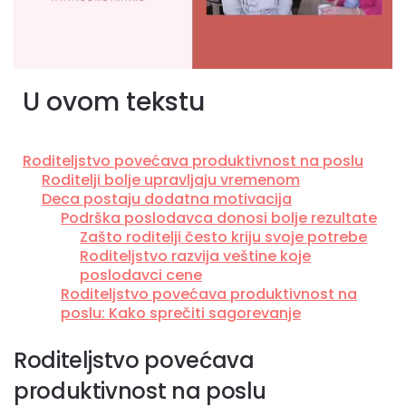
U ovom tekstu
Roditeljstvo povećava produktivnost na poslu
Roditelji bolje upravljaju vremenom
Deca postaju dodatna motivacija
Podrška poslodavca donosi bolje rezultate
Zašto roditelji često kriju svoje potrebe
Roditeljstvo razvija veštine koje
poslodavci cene
Roditeljstvo povećava produktivnost na
poslu: Kako sprečiti sagorevanje
Roditeljstvo povećava
produktivnost na poslu