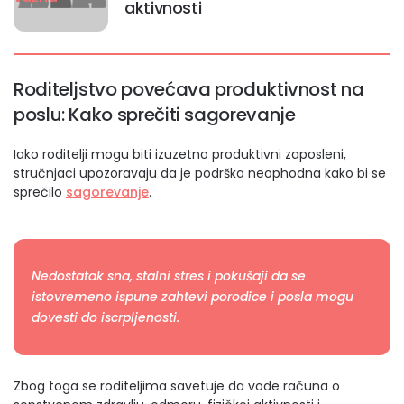
aktivnosti
Roditeljstvo povećava produktivnost na
poslu
: Kako sprečiti sagorevanje
Iako roditelji mogu biti izuzetno produktivni zaposleni,
stručnjaci upozoravaju da je podrška neophodna kako bi se
sprečilo
sagorevanje
.
Nedostatak sna, stalni stres i pokušaji da se
istovremeno ispune zahtevi porodice i posla mogu
dovesti do iscrpljenosti.
Zbog toga se roditeljima savetuje da vode računa o