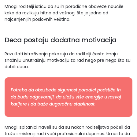
Mnogi roditelji ističu da su ih porodične obaveze naučile
kako da razlikuju hitno od važnog, što je jedna od
najcenjenijih poslovnih veština.
Deca postaju dodatna motivacija
Rezultati istraživanja pokazuju da roditelji često imaju
snažniju unutrašnju motivaciju za rad nego pre nego što su
dobili decu.
Potreba da obezbede sigurnost porodici podstiče ih
da budu odgovorniji, da ulažu više energije u razvoj
karijere i da traže dugoročnu stabilnost.
Mnogi ispitanici naveli su da su nakon roditeljstva počeli da
traže smisleniji rad i veći profesionalni doprinos. Umesto da