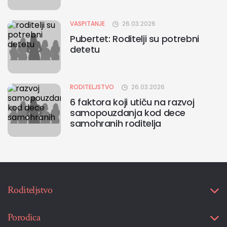
VASPITANJE
26.03.2026
Pubertet: Roditelji su potrebni
detetu
RODITELJSTVO
26.03.2026
6 faktora koji utiču na razvoj
samopouzdanja kod dece
samohranih roditelja
Roditeljstvo
Porodica