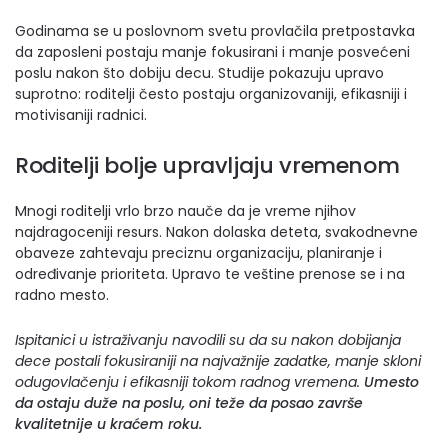
Godinama se u poslovnom svetu provlačila pretpostavka
da zaposleni postaju manje fokusirani i manje posvećeni
poslu nakon što dobiju decu. Studije pokazuju upravo
suprotno: roditelji često postaju organizovaniji, efikasniji i
motivisaniji radnici.
Roditelji bolje upravljaju vremenom
Mnogi roditelji vrlo brzo nauče da je vreme njihov
najdragoceniji resurs. Nakon dolaska deteta, svakodnevne
obaveze zahtevaju preciznu organizaciju, planiranje i
određivanje prioriteta. Upravo te veštine prenose se i na
radno mesto.
Ispitanici u istraživanju navodili su da su nakon dobijanja
dece postali fokusiraniji na najvažnije zadatke, manje skloni
odugovlačenju i efikasniji tokom radnog vremena.
Umesto
da ostaju duže na poslu, oni teže da posao završe
kvalitetnije u kraćem roku.