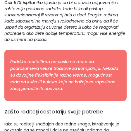
Čak 57% ispitanika
izjavilo je da bi preuzelo odgovornije i
zahtevnije poslovne zadatke kada bi imali pristup
subvencionisanoj ili rezervnoj brizi o deci. Drugim rečima,
kada zaposleni ne moraju svakodnevno da brinu da li će
uspeti da organizuju čuvanje deteta ili kako će reagovati
nadređeni ako dete dobije temperaturu, mogu više energije
da usmere na posao.
Podrška roditeljima na poslu ne mora da
podrazumeva velike troškove za kompaniju. Nekada
su dovoljne fleksibilnije radno vreme, mogućnost
rada od kuće ili kultura koja ne kažnjava zaposlene
zbog porodičnih obaveza.
Zašto roditelji često kriju svoje potrebe
Iako su roditelji značajan deo radne snage, istraživanje je
pokazalo da se mnogi i dalje ne osećaju prijatno da