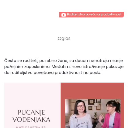
Roditeljstvo povećava produktivnost
Često se roditelji, posebno žene, sa decom smatraju manje
poželjnim zaposlenima. Međutim, novo istraživanje pokazuje
da roditeljstvo povećava produktivnost na poslu.