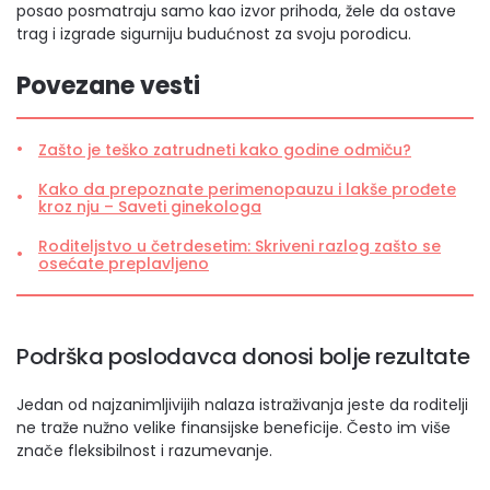
posao posmatraju samo kao izvor prihoda, žele da ostave
trag i izgrade sigurniju budućnost za svoju porodicu.
Povezane vesti
Zašto je teško zatrudneti kako godine odmiču?
Kako da prepoznate perimenopauzu i lakše prođete
kroz nju – Saveti ginekologa
Roditeljstvo u četrdesetim: Skriveni razlog zašto se
osećate preplavljeno
Podrška poslodavca donosi bolje rezultate
Jedan od najzanimljivijih nalaza istraživanja jeste da roditelji
ne traže nužno velike finansijske beneficije. Često im više
znače fleksibilnost i razumevanje.