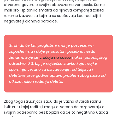
otvoreno govore o svojim obavezama van posla. Samo
mali broj ispitanika smatra da njihova kompanija zaista
razume izazove sa kojima se suočavaju kao roditelji ili
negovatelji članova porodice.
Strah da će biti proglašeni manje posvećenim
zaposlenima i dalje je prisutan, posebno među
ženama koje se
vraćaju na posao
nakon porodiljskog
odsustva. U
Srbiji
je najčešća stavka koju majke
spominju vezano za ostvarivanje roditeljstva i
detetove prve godine upravo problem zbog rizika od
otkaza nakon rođenja deteta.
Zbog toga stručnjaci ističu da je važno stvarati radnu
kulturu u kojoj roditelji mogu otvoreno da razgovaraju o
svojim potrebama bez bojazni da će to negativno uticati