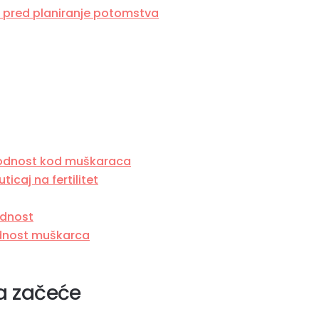
e pred planiranje potomstva
plodnost kod muškaraca
ticaj na fertilitet
odnost
odnost muškarca
a začeće