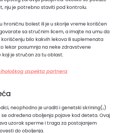
, nju je potrebno staviti pod kontrolu.
 hroničnu bolest ili je u skorije vreme korišćen
azgovarate sa stručnim licem, a imajte na umu da
 korišćenju bilo kakvih lekova ili suplemenata
Ako lekar posumnja na neke zdravstvene
koji je stručan za tu oblast.
sihološkog aspekta partnera
čeća
odici, neophodno je uraditi i genetski skrining(₁)
 se određena oboljenja pojave kod deteta. Ovaj
rava uzorak sperme i traga za postojanjem
esti do oboljenja.