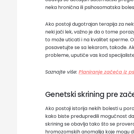
neka hronična ili psihosomatska bolest
Ako postoji dugotrajan terapija za neku
neki jači lek, važno je da o tome por
to može uticati i na kvalitet sperme. O
posavetujte se sa lekarom, takođe. 
probleme, uputiće vas kod specijaliste 
Saznajte više:
Planiranje začeća iz p
Genetski skrining pre za
Ako postoji istorija nekih bolesti u por
kako biste predupredili mogućnost da
skrining se obavlja tako što se prove
hromozomskih anomalija koje mogu dov