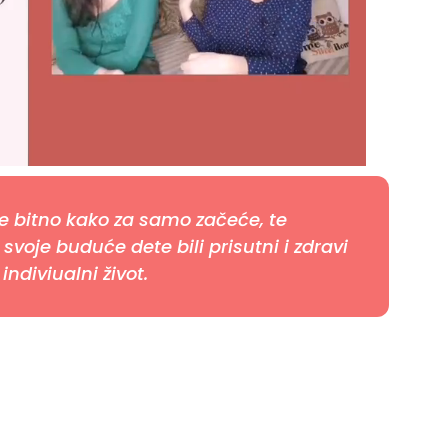
je bitno kako za samo začeće, te
 svoje buduće dete bili prisutni i zdravi
ndiviualni život.