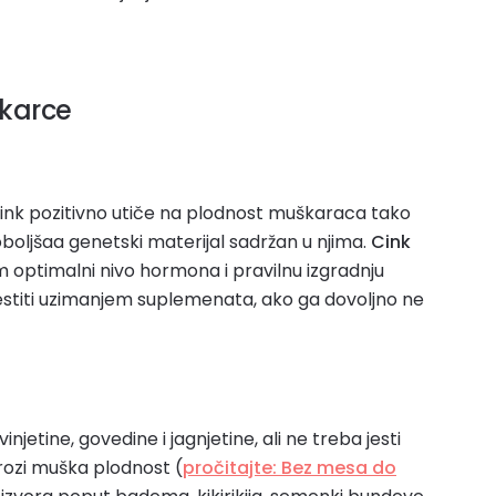
škarce
 cink pozitivno utiče na plodnost muškaraca tako
oljšaa genetski materijal sadržan u njima.
Cink
im optimalni nivo hormona i pravilnu izgradnju
titi uzimanjem suplemenata, ako ga dovoljno ne
njetine, govedine i jagnjetine, ali ne treba jesti
rozi muška plodnost (
pročitajte: Bez mesa do