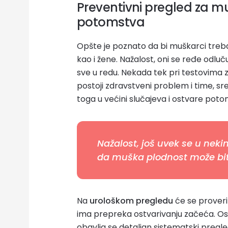
Preventivni pregled za m
potomstva
Opšte je poznato da bi muškarci treba
kao i žene. Nažalost, oni se ređe odlu
sve u redu. Nekada tek pri testovima
postoji zdravstveni problem i time, s
toga u većini slučajeva i ostvare poto
Nažalost, još uvek se u neki
da muška plodnost može bit
Na
urološkom pregledu
će se proverit
ima prepreka ostvarivanju začeća. Os
obavlja se detaljan sistematski pregle