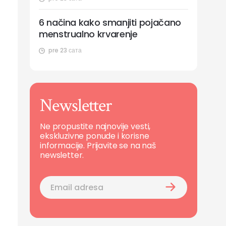
6 načina kako smanjiti pojačano
menstrualno krvarenje
pre 23 сата
Newsletter
Ne propustite najnovije vesti,
ekskluzivne ponude i korisne
informacije. Prijavite se na naš
newsletter.