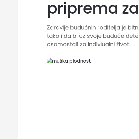
priprema z
Zdravlje budućnih roditelja je bi
tako i da bi uz svoje buduće dete b
osamostali za indiviualni život.