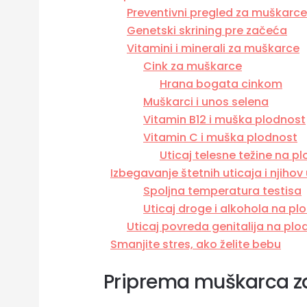
Preventivni pregled za muškarc
Genetski skrining pre začeća
Vitamini i minerali za muškarce
Cink za muškarce
Hrana bogata cinkom
Muškarci i unos selena
Vitamin B12 i muška plodnost
Vitamin C i muška plodnost
Uticaj telesne težine na 
Izbegavanje štetnih uticaja i njihov u
Spoljna temperatura testisa
Uticaj droge i alkohola na pl
Uticaj povreda genitalija na pl
Smanjite stres, ako želite bebu
Priprema muškarca z