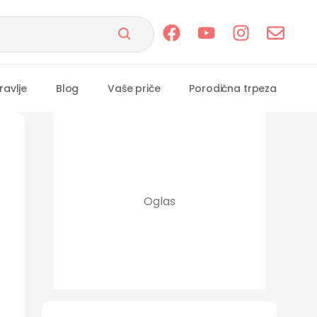
ravlje
Blog
Vaše priče
Porodična trpeza