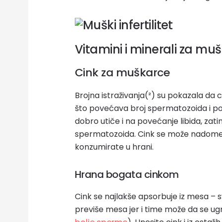
Vitamini i minerali za mu
Cink za muškarce
Brojna istraživanja(²) su pokazala da
što povećava broj spermatozoida i pob
dobro utiče i na povećanje libida, zat
spermatozoida. Cink se može nadomes
konzumirate u hrani.
Hrana bogata cinkom
Cink se najlakše apsorbuje iz mesa – svi
previše mesa jer i time može da se ug