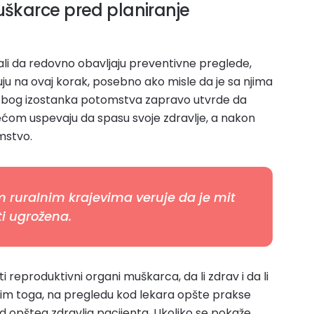
uškarce pred planiranje
li da redovno obavljaju preventivne preglede,
čuju na ovaj korak, posebno ako misle da je sa njima
 zbog izostanka potomstva zapravo utvrde da
rećom uspevaju da spasu svoje zdravlje, a nakon
mstvo.
m ruralnim krajevima veruje da je mit
i ugrožena.
i reproduktivni organi muškarca, da li zdrav i da li
im toga, na pregledu kod lekara opšte prakse
d opšteg zdravlja pacijenta. Ukoliko se pokaže