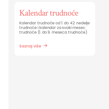
Kalendar trudnoće
Kalendar trudnoće od 1. do 42. nedelje
trudnoće i kalendar za svaki mesec
trudnoće (1. do 9. meseca trudnoće)
Saznaj više