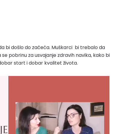
a bi došlo do začeća. Muškarci bi trebalo da
se pobrinu za usvajanje zdravih navika, kako bi
obar start i dobar kvalitet života.