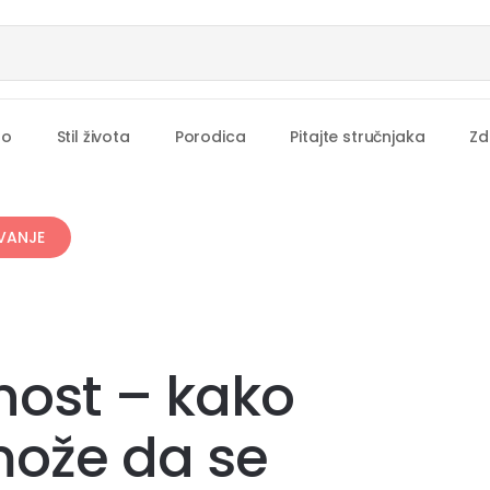
no
Stil života
Porodica
Pitajte stručnjaka
Zd
VANJE
ost – kako
ože da se