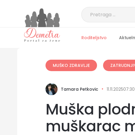
Roditeljstvo
Aktuel
MUŠKO ZDRAVLJE
ZATRUDNJI
Tamara Petkovic
11.11.2025
07:30
Muška plodn
muškarac m