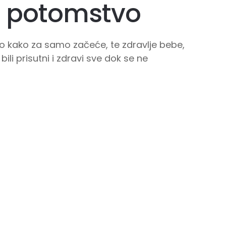
a potomstvo
tno kako za samo začeće, te zdravlje bebe,
ili prisutni i zdravi sve dok se ne