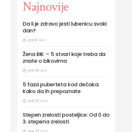
Najnovije
Da li je zdravo jesti lubenicu svaki
dan?
pre 8 сати
Žena BIK – 5 stvari koje treba da
znate o bikovima
pre 18 сати
5 faza puberteta kod dečaka:
Kako da ih prepoznate
pre 23 сата
Stepen zrelosti posteljice: Od 0 do
3. stepena zrelosti
pre 23 сата