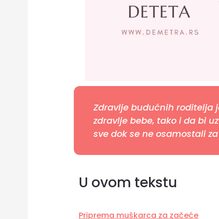
Zdravlje budućnih roditelja 
zdravlje bebe, tako i da bi uz
sve dok se ne osamostali za i
U ovom tekstu
Priprema muškarca za začeće