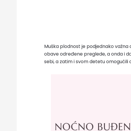
Muška plodnost je podjednako važna d
obave određene preglede, a onda i da 
sebi, a zatim i svom detetu omogućili d