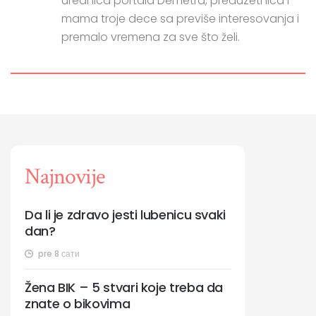
urednica portala Demetra, preduzetnica i
mama troje dece sa previše interesovanja i
premalo vremena za sve što želi.
Najnovije
Da li je zdravo jesti lubenicu svaki
dan?
pre 8 сати
Žena BIK – 5 stvari koje treba da
znate o bikovima