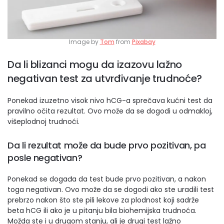
Image by
Tom
from
Pixabay
Da li blizanci mogu da izazovu lažno
negativan test za utvrđivanje trudnoće?
Ponekad izuzetno visok nivo hCG-a sprečava kućni test da
pravilno očita rezultat. Ovo može da se dogodi u odmakloj,
višeplodnoj trudnoći.
Da li rezultat može da bude prvo pozitivan, pa
posle negativan?
Ponekad se događa da test bude prvo pozitivan, a nakon
toga negativan. Ovo može da se dogodi ako ste uradili test
prebrzo nakon što ste pili lekove za plodnost koji sadrže
beta hCG ili ako je u pitanju bila biohemijska trudnoća.
Možda ste i u drugom stanju, ali je drugi test lažno