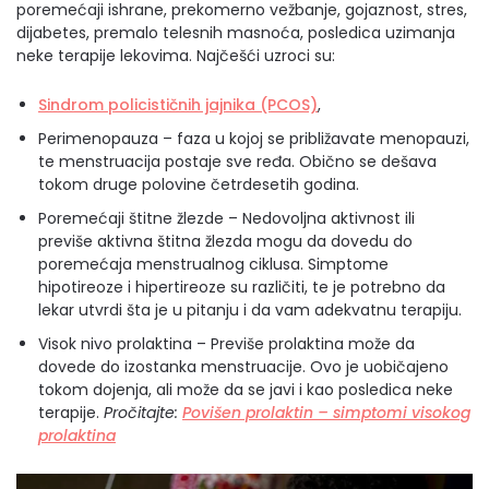
poremećaji ishrane, prekomerno vežbanje, gojaznost, stres,
dijabetes, premalo telesnih masnoća, posledica uzimanja
neke terapije lekovima. Najčešći uzroci su:
Sindrom policističnih jajnika (PCOS)
,
Perimenopauza – faza u kojoj se približavate menopauzi,
te menstruacija postaje sve ređa. Obično se dešava
tokom druge polovine četrdesetih godina.
Poremećaji štitne žlezde – Nedovoljna aktivnost ili
previše aktivna štitna žlezda mogu da dovedu do
poremećaja menstrualnog ciklusa. Simptome
hipotireoze i hipertireoze su različiti, te je potrebno da
lekar utvrdi šta je u pitanju i da vam adekvatnu terapiju.
Visok nivo prolaktina – Previše prolaktina može da
dovede do izostanka menstruacije. Ovo je uobičajeno
tokom dojenja, ali može da se javi i kao posledica neke
terapije.
Pročitajte:
Povišen prolaktin – simptomi visokog
prolaktina