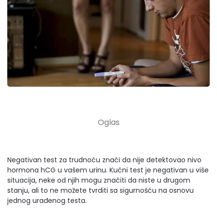
Negativan test za trudnoću znači da nije detektovao nivo
hormona hCG u vašem urinu. Kućni test je negativan u više
situacija, neke od njih mogu značiti da niste u drugom
stanju, ali to ne možete tvrditi sa sigurnošću na osnovu
jednog urađenog testa.