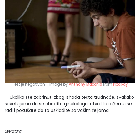
Test je negativan – Image by
Anthony Macchio
from
Pixabay
Ukoliko ste zabrinuti zbog ishoda testa trudnoće, svakako
savetujemo da se obratite ginekologu, utvrdite o čemu se
radi i pokušate da to uskladite sa vašim željama.
Literatura: