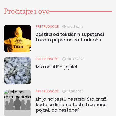
Pročitajte i ovo
PRE TRUDNOĆE
pre 2 дана
Zaštita od toksičnih supstanci
tokom priprema za trudnoću
PRE TRUDNOĆE
28.07.2026
Mikrocistični jajnici
PRE TRUDNOĆE
12.06.2026
Linija na testu nestala: Šta znači
kada se linija na testu trudnoće
pojavi, pa nestane?