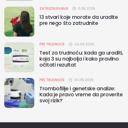
ZATRUDNJIVANJE
11.06.2026
13 stvari koje morate da uradite
pre nego što zatrudnite
PRE TRUDNOĆE
04.06.2026
Test za trudnoću: kada ga uraditi,
koja 3 su najbolja i kako pravilno
očitati rezultat
PRE TRUDNOĆE
30.05.2026
Trombofilije i genetske analize:
Kada je pravo vreme da proverite
svoj rizik?