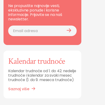
Ne propustite najnovije vesti,
ekskluzivne ponude i korisne
informacije. Prijavite se na naš
newsletter.
Kalendar trudnoće
Kalendar trudnoće od 1. do 42. nedelje
trudnoće i kalendar za svaki mesec
trudnoće (1. do 9. meseca trudnoće)
Saznaj više