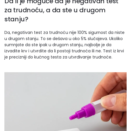
Da li je moguće da je negativan test
za trudnoću, a da ste u drugom
stanju?
Da, negativan test za trudnoću nije 100% sigurnost da niste
u drugom stanju. To se dešava u oko 5% slučajeva. Ukoliko
sumnjate da ste ipak u drugom stanju, najbolje je da
izvadite krv i utvrdite da li postoji trudnoća ili ne. Test iz krvi
je precizniji do kućnog testa za utvrđivanje trudnoće.