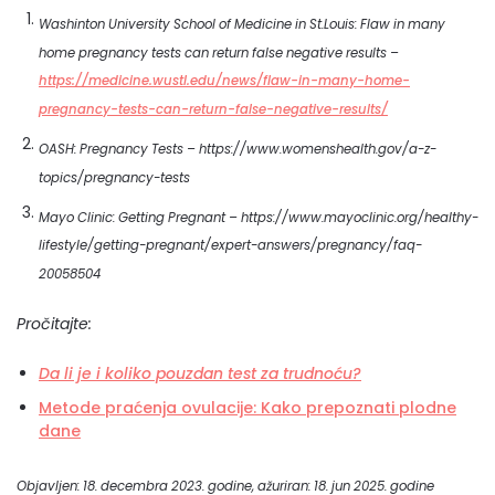
Washinton University School of Medicine in St.Louis: Flaw in many
home pregnancy tests can return false negative results –
https://medicine.wustl.edu/news/flaw-in-many-home-
pregnancy-tests-can-return-false-negative-results/
OASH: Pregnancy Tests – https://www.womenshealth.gov/a-z-
topics/pregnancy-tests
Mayo Clinic: Getting Pregnant – https://www.mayoclinic.org/healthy-
lifestyle/getting-pregnant/expert-answers/pregnancy/faq-
20058504
Pročitajte:
Da li je i koliko pouzdan test za trudnoću?
Metode praćenja ovulacije: Kako prepoznati plodne
dane
Objavljen: 18. decembra 2023. godine, ažuriran: 18. jun 2025. godine