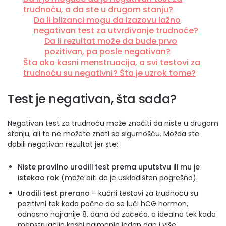
trudnoću, a da ste u drugom stanju?
Da li blizanci mogu da izazovu lažno
negativan test za utvrđivanje trudnoće?
Da li rezultat može da bude prvo
pozitivan, pa posle negativan?
Šta ako kasni menstruacija, a svi testovi za
trudnoću su negativni? Šta je uzrok tome?
Test je negativan, šta sada?
Negativan test za trudnoću može značiti da niste u drugom
stanju, ali to ne možete znati sa sigurnošću. Možda ste
dobili negativan rezultat jer ste:
Niste pravilno uradili test prema uputstvu ili mu je
istekao rok
(može biti da je uskladišten pogrešno).
Uradili test prerano
– kućni testovi za trudnoću su
pozitivni tek kada počne da se luči hCG hormon,
odnosno najranije 8. dana od začeća, a idealno tek kada
menstruacija kasni najmanje jedan dan i više.