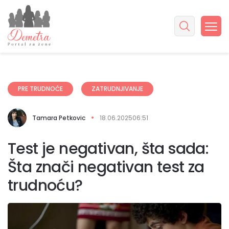
PRE TRUDNOĆE
ZATRUDNJIVANJE
Tamara Petkovic
18.06.2025
06:51
Test je negativan, šta sada:
Šta znači negativan test za
trudnoću?