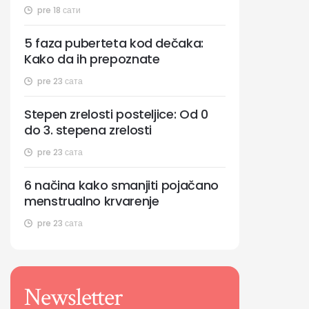
pre 18 сати
5 faza puberteta kod dečaka:
Kako da ih prepoznate
pre 23 сата
Stepen zrelosti posteljice: Od 0
do 3. stepena zrelosti
pre 23 сата
6 načina kako smanjiti pojačano
menstrualno krvarenje
pre 23 сата
Newsletter