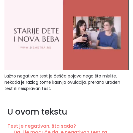
Lažno negativan test je ćešća pojava nego što mislite.
Nekada je razlog tome kasnija ovulacija, prerano urađen
test ili neispravan test.
U ovom tekstu
Test je negativan, šta sada?
Da li je moguće da je negativan test za