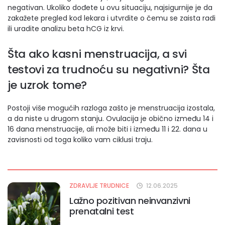
negativan. Ukoliko dođete u ovu situaciju, najsigurnije je da
zakažete pregled kod lekara i utvrdite o čemu se zaista radi
ili uradite analizu beta hCG iz krvi.
Šta ako kasni menstruacija, a svi
testovi za trudnoću su negativni? Šta
je uzrok tome?
Postoji više mogućih razloga zašto je menstruacija izostala,
a da niste u drugom stanju. Ovulacija je obično između 14 i
16 dana menstruacije, ali može biti i između 11 i 22. dana u
zavisnosti od toga koliko vam ciklusi traju.
ZDRAVLJE TRUDNICE
12.06.2025
Lažno pozitivan neinvanzivni
prenatalni test