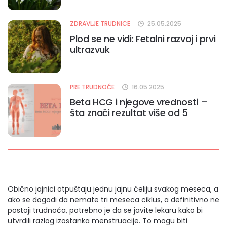
ZDRAVLJE TRUDNICE
25.05.2025
Plod se ne vidi: Fetalni razvoj i prvi
ultrazvuk
PRE TRUDNOĆE
16.05.2025
Beta HCG i njegove vrednosti –
šta znači rezultat više od 5
Obično jajnici otpuštaju jednu jajnu ćeliju svakog meseca, a
ako se dogodi da nemate tri meseca ciklus, a definitivno ne
postoji trudnoća, potrebno je da se javite lekaru kako bi
utvrdili razlog izostanka menstruacije. To mogu biti