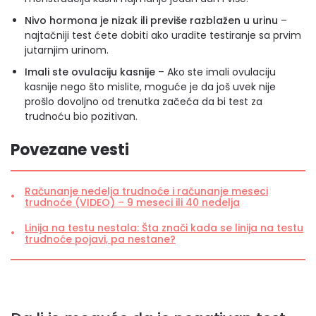
Nivo hormona je nizak ili previše razblažen u urinu
–
najtačniji test ćete dobiti ako uradite testiranje sa prvim
jutarnjim urinom.
Imali ste ovulaciju kasnije
– Ako ste imali ovulaciju
kasnije nego što mislite, moguće je da još uvek nije
prošlo dovoljno od trenutka začeća da bi test za
trudnoću bio pozitivan.
Povezane vesti
Računanje nedelja trudnoće i računanje meseci
trudnoće (VIDEO) – 9 meseci ili 40 nedelja
Linija na testu nestala: Šta znači kada se linija na testu
trudnoće pojavi, pa nestane?