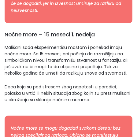
će se dogoditi, jer ih izvesnost umiruje za razliku od
neizvesnosti.
Noćne more –
15 meseci 1. nedelja
Mališani sada eksperimentišu maštom i ponekad imaju
noćne more. Sa 15 meseci, oni počinju da razmišljaju na
simboličkom nivou i transformišu stvarnost u fantaziju, ali
još uvek ne bi mogli to da objasne i prepričaju. Tek za
nekoliko godina će umeti da razlikuju snove od stvarnosti.
Deca koja su pod stresom zbog napetosti u porodici,
polaska u vrtić ili nekih situacija zbog kojih su prestimulisani
u okruženju su sklonija noćnim morama.
Noćne more se mogu događati svakom detetu bez
nekog specijalnog razloga. Obično se manifestuju