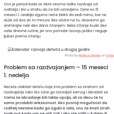
Ovo je period kada se dete veoma teško razdvaja od
roditelja i živi u strahu da će biti ostavljeno. Dete sa
15
meseci 1. nedelja
sigurno neće želeti da sedi mirno, bar ne
duže od dva do tri minuta. Bez obzira na to, obavezno ga
animirajte neki deo dana čitanjem. Neka čitanje bude deo
vaše dnevne rutine, jer ono pomaže razvoju jezika i neguje
ljubav prema čitanju.
Photo by
Markus Spiske
on
Unsp
Problem sa razdvajanjem
– 15 meseci
1. nedelja
Nećete olakšati detetu koje ima problem sa strahom od
razdvajanja tako što ćete ga ostavljati samog i iskradati se.
Vama će iskradanje biti lakša opcija, ali za decu će to
samo produbiti anksioznost. Ako postoji mogućnost da
roditelj nestane kada ga izgubi iz vida, ono će imati strah
svaki put kada vas ne vidi, čak i ako ste otišli u kuhinju ili