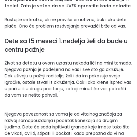
toalet. Zato je važno da se UVEK oprostite kada odlazite.
Rastajte se kratko, ali ne previše emotivno, čak i ako dete
plače. Ono će problem razdvajanja prevazići brže od vas.
Dete sa 15 meseci 1. nedelja
želi da bude u
centru pažnje
Život sa detetu u ovom uzrastu nekada liči na mini tornado.
Njegova pažnja je podeljena na vas i sve što ga okružuje.
Dok uživaju u pažnji roditelja, želi i da im pokazuje svoje
igračke, ostale stvari iz okruženja. Čak i ako krene ispred vas
u parku ili u drugu prostoriju, za koji minut će vas potražiti
da vam se nešto pohvali.
Njegova povezanost sa vama je od vitalnog značaja za
razvoj samopouzdanja i početak konekcija sa drugim
ljudima. Dete će sada ispitivati granice koje imate tako što
će vikati, cviliti, štipati ili bockati. Kada prepozna da vi na