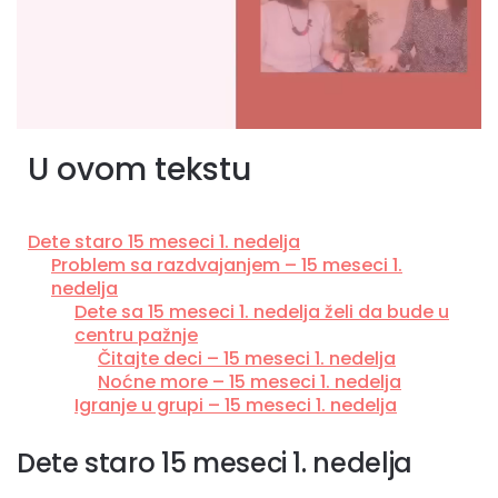
U ovom tekstu
Dete staro 15 meseci 1. nedelja
Problem sa razdvajanjem – 15 meseci 1.
nedelja
Dete sa 15 meseci 1. nedelja želi da bude u
centru pažnje
Čitajte deci – 15 meseci 1. nedelja
Noćne more – 15 meseci 1. nedelja
Igranje u grupi – 15 meseci 1. nedelja
Dete staro 15 meseci 1. nedelja