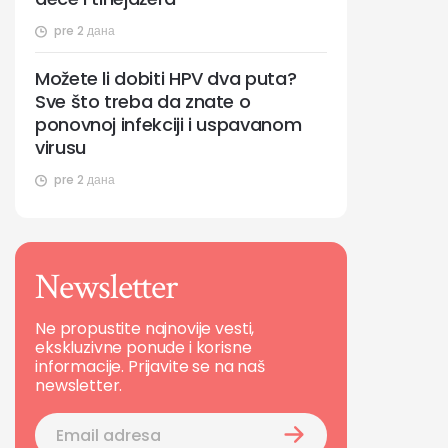
pre 2 дана
Možete li dobiti HPV dva puta?
Sve što treba da znate o
ponovnoj infekciji i uspavanom
virusu
pre 2 дана
Newsletter
Ne propustite najnovije vesti,
ekskluzivne ponude i korisne
informacije. Prijavite se na naš
newsletter.