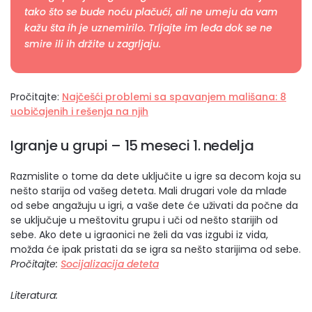
tako što se bude noću plačući, ali ne umeju da vam
kažu šta ih je uznemirilo. Trljajte im leđa dok se ne
smire ili ih držite u zagrljaju.
Pročitajte:
Najčešći problemi sa spavanjem mališana: 8
uobičajenih i rešenja na njih
Igranje u grupi –
15 meseci 1. nedelja
Razmislite o tome da dete uključite u igre sa decom koja su
nešto starija od vašeg deteta. Mali drugari vole da mlađe
od sebe angažuju u igri, a vaše dete će uživati da počne da
se uključuje u meštovitu grupu i uči od nešto starijih od
sebe. Ako dete u igraonici ne želi da vas izgubi iz vida,
možda će ipak pristati da se igra sa nešto starijima od sebe.
Pročitajte:
Socijalizacija deteta
Literatura: