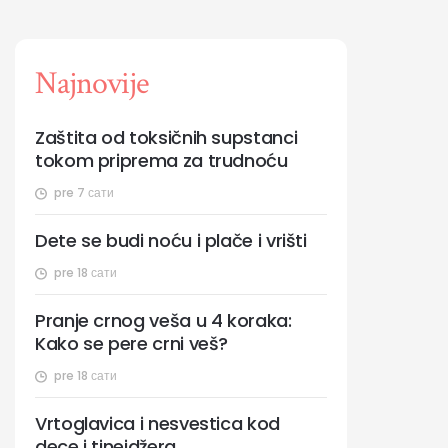
Najnovije
Zaštita od toksičnih supstanci
tokom priprema za trudnoću
pre 7 сати
Dete se budi noću i plače i vrišti
pre 18 сати
Pranje crnog veša u 4 koraka:
Kako se pere crni veš?
pre 18 сати
Vrtoglavica i nesvestica kod
dece i tinejdžera