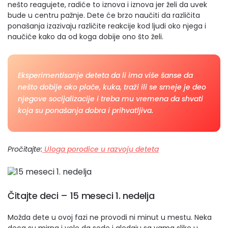
nešto reagujete, radiće to iznova i iznova jer želi da uvek
bude u centru pažnje. Dete će brzo naučiti da različita
ponašanja izazivaju različite reakcije kod ljudi oko njega i
naučiće kako da od koga dobije ono što želi.
Eksperimentisanje deteta da li ima više šanse da
nešto dobije ako plače, kuka, traži ili se smeje je deo
njegove socijalizacije i treba mu vremena da shvati
koja su ponašanja dobra i prihvatljiva.
Pročitajte:
Uloga porodice u razvoju deteta
Čitajte deci
– 15 meseci 1. nedelja
Možda dete u ovoj fazi ne provodi ni minut u mestu. Neka