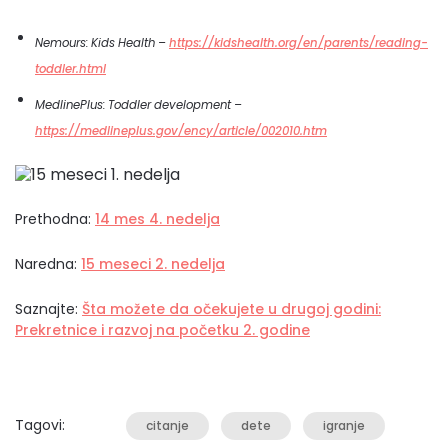
Nemours: Kids Health –
https://kidshealth.org/en/parents/reading-
toddler.html
MedlinePlus: Toddler development –
https://medlineplus.gov/ency/article/002010.htm
Prethodna:
14 mes 4. nedelja
Naredna:
15 meseci 2. nedelja
Saznajte:
Šta možete da očekujete u drugoj godini:
Prekretnice i razvoj na početku 2. godine
Tagovi:
citanje
dete
igranje