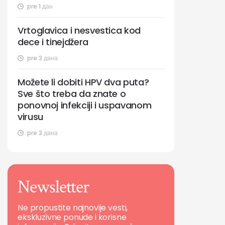
pre 1 дан
Vrtoglavica i nesvestica kod
dece i tinejdžera
pre 3 дана
Možete li dobiti HPV dva puta?
Sve što treba da znate o
ponovnoj infekciji i uspavanom
virusu
pre 3 дана
Newsletter
Ne propustite najnovije vesti,
ekskluzivne ponude i korisne