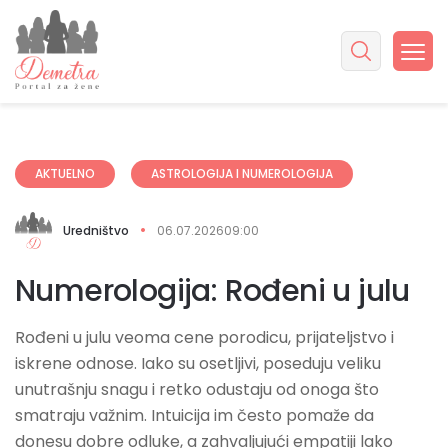
AKTUELNO
ASTROLOGIJA I NUMEROLOGIJA
Uredništvo
06.07.2026
09:00
Numerologija: Rođeni u julu
Rođeni u julu veoma cene porodicu, prijateljstvo i
iskrene odnose. Iako su osetljivi, poseduju veliku
unutrašnju snagu i retko odustaju od onoga što
smatraju važnim. Intuicija im često pomaže da
donesu dobre odluke, a zahvaljujući empatiji lako