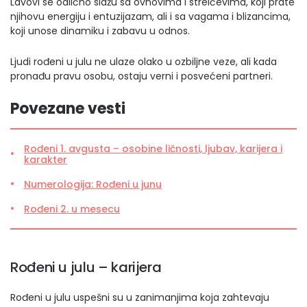
Lavovi se odlično slažu sa ovnovima i strelčevima, koji prate
njihovu energiju i entuzijazam, ali i sa vagama i blizancima,
koji unose dinamiku i zabavu u odnos.
Ljudi rođeni u julu ne ulaze olako u ozbiljne veze, ali kada
pronađu pravu osobu, ostaju verni i posvećeni partneri.
Povezane vesti
Rođeni 1. avgusta – osobine ličnosti, ljubav, karijera i
karakter
Numerologija: Rođeni u junu
Rođeni 2. u mesecu
Rođeni u julu – karijera
Rođeni u julu uspešni su u zanimanjima koja zahtevaju