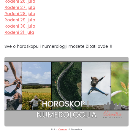
Rođeni 26. jula
Rođeni 27. jula
Rođeni 28. jula
Rođeni 29. jula
Rođeni 30. jula
Rođeni 31. jula
Sve o horoskopu i numerologiji možete čitati ovde ⇓
Foto:
Canva
& Demetra