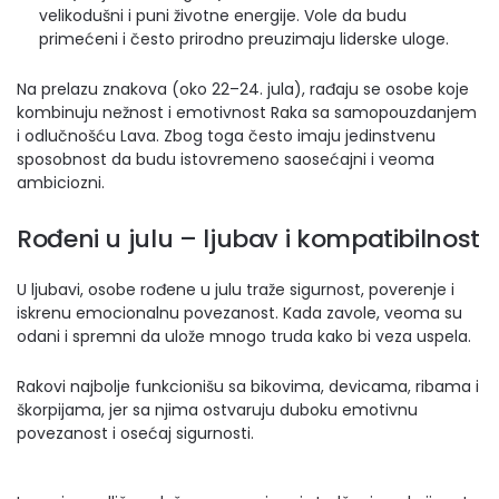
velikodušni i puni životne energije. Vole da budu
primećeni i često prirodno preuzimaju liderske uloge.
Na prelazu znakova (oko 22–24. jula), rađaju se osobe koje
kombinuju nežnost i emotivnost Raka sa samopouzdanjem
i odlučnošću Lava. Zbog toga često imaju jedinstvenu
sposobnost da budu istovremeno saosećajni i veoma
ambiciozni.
Rođeni u julu – ljubav i kompatibilnost
U ljubavi, osobe rođene u julu traže sigurnost, poverenje i
iskrenu emocionalnu povezanost. Kada zavole, veoma su
odani i spremni da ulože mnogo truda kako bi veza uspela.
Rakovi najbolje funkcionišu sa bikovima, devicama, ribama i
škorpijama, jer sa njima ostvaruju duboku emotivnu
povezanost i osećaj sigurnosti.