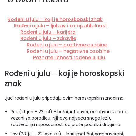
Rođeni u julu – koji je horoskopski znak
Rođeni u julu – ljubav i kompatibilnost
Rođeni u julu – karijera
Rođeni u julu – zdravlje
Rođeni u julu – pozitivne osobine
Rođeni u julu – negativne osobine
Poznate ličnosti rođene u julu
Rođeni u julu – koji je horoskopski
znak
Ljudi rođeni u julu pripadaju ovim horoskopskim znacima:
Rak (21. jun – 22. jul) – brižni, intuitivni, emotivni i veoma
vezani za porodicu. Njihova najveća snaga leži u
saosećanju i sposobnosti da pruže podršku drugima.
Lav (23. jul – 22. avgust) – harizmatični, samouvereni,