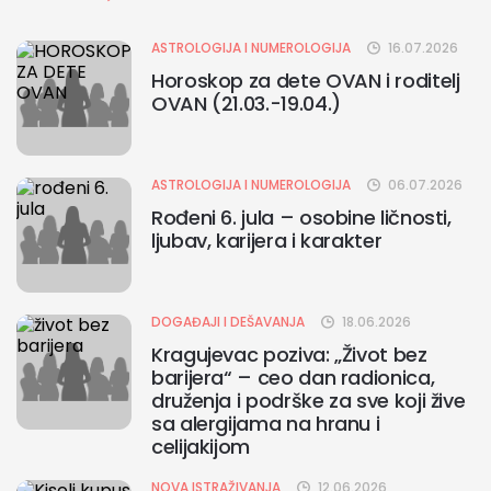
ASTROLOGIJA I NUMEROLOGIJA
16.07.2026
Horoskop za dete OVAN i roditelj
OVAN (21.03.-19.04.)
ASTROLOGIJA I NUMEROLOGIJA
06.07.2026
Rođeni 6. jula – osobine ličnosti,
ljubav, karijera i karakter
DOGAĐAJI I DEŠAVANJA
18.06.2026
Kragujevac poziva: „Život bez
barijera“ – ceo dan radionica,
druženja i podrške za sve koji žive
sa alergijama na hranu i
celijakijom
NOVA ISTRAŽIVANJA
12.06.2026