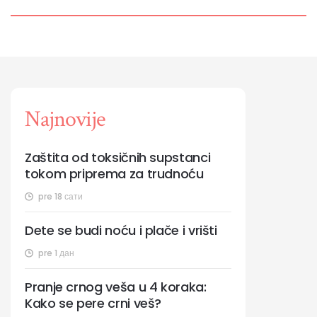
Najnovije
Zaštita od toksičnih supstanci
tokom priprema za trudnoću
pre 18 сати
Dete se budi noću i plače i vrišti
pre 1 дан
Pranje crnog veša u 4 koraka:
Kako se pere crni veš?