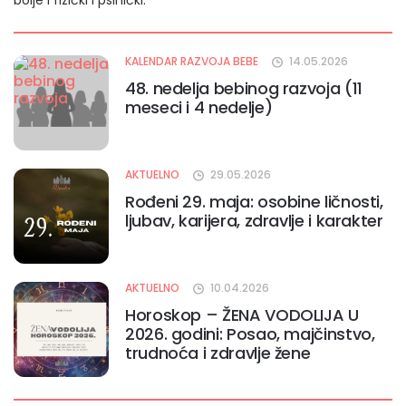
bolje i fizički i psihički.
KALENDAR RAZVOJA BEBE
14.05.2026
48. nedelja bebinog razvoja (11
meseci i 4 nedelje)
AKTUELNO
29.05.2026
Rođeni 29. maja: osobine ličnosti,
ljubav, karijera, zdravlje i karakter
AKTUELNO
10.04.2026
Horoskop – ŽENA VODOLIJA U
2026. godini: Posao, majčinstvo,
trudnoća i zdravlje žene