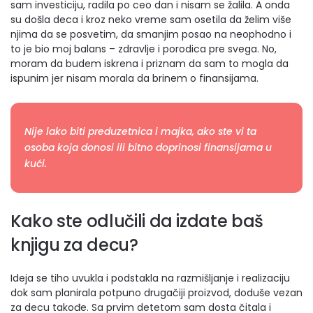
sam investiciju, radila po ceo dan i nisam se žalila. A onda
su došla deca i kroz neko vreme sam osetila da želim više
njima da se posvetim, da smanjim posao na neophodno i
to je bio moj balans – zdravlje i porodica pre svega. No,
moram da budem iskrena i priznam da sam to mogla da
ispunim jer nisam morala da brinem o finansijama.
Nije lako biti preduzetnica i majka, ako ste vi ta
osoba koja donosi ili bitno doprinosi finansijama u
kući.
Kako ste odlučili da izdate baš
knjigu za decu?
Ideja se tiho uvukla i podstakla na razmišljanje i realizaciju
dok sam planirala potpuno drugačiji proizvod, doduše vezan
za decu takođe. Sa prvim detetom sam dosta čitala i