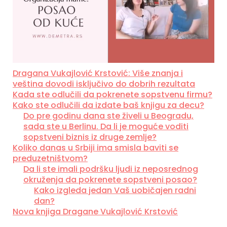
Dragana Vukajlović Krstović: Više znanja i
veština dovodi isključivo do dobrih rezultata
Kada ste odlučili da pokrenete sopstvenu firmu?
Kako ste odlučili da izdate baš knjigu za decu?
Do pre godinu dana ste živeli u Beogradu,
sada ste u Berlinu. Da li je moguće voditi
sopstveni biznis iz druge zemlje?
Koliko danas u Srbiji ima smisla baviti se
preduzetništvom?
Da li ste imali podršku ljudi iz neposrednog
okruženja da pokrenete sopstveni posao?
Kako izgleda jedan Vaš uobičajen radni
dan?
Nova knjiga Dragane Vukajlović Krstović