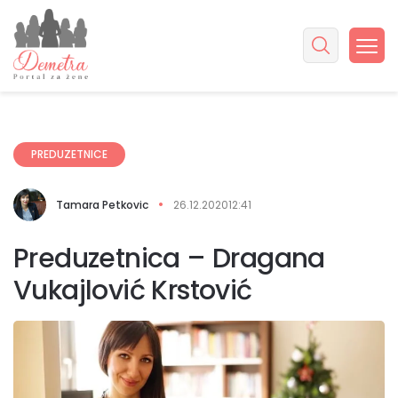
PREDUZETNICE
Tamara Petkovic
26.12.2020
12:41
Preduzetnica – Dragana
Vukajlović Krstović