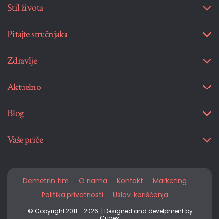
Stil života
Pitajte stručnjaka
Zdravlje
Aktuelno
Blog
Vaše priče
Demetrin tim
O nama
Kontakt
Marketing
Politika privatnosti
Uslovi korišćenja
© Copyright 2011 - 2026 | Designed and develpment by
Cubes