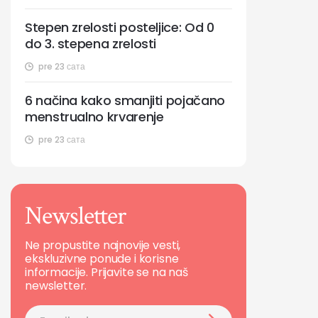
Stepen zrelosti posteljice: Od 0
do 3. stepena zrelosti
pre 23 сата
6 načina kako smanjiti pojačano
menstrualno krvarenje
pre 23 сата
Newsletter
Ne propustite najnovije vesti,
ekskluzivne ponude i korisne
informacije. Prijavite se na naš
newsletter.