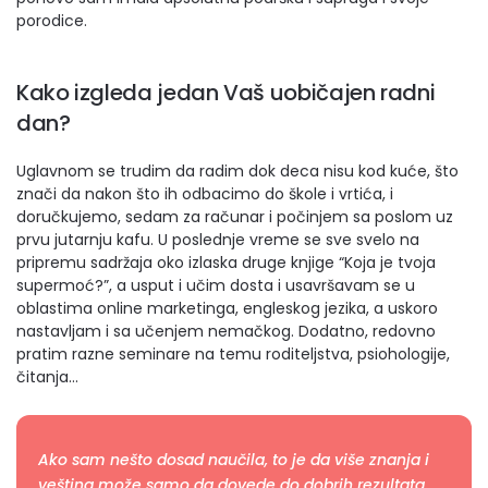
porodice.
Kako izgleda jedan Vaš uobičajen radni
dan?
Uglavnom se trudim da radim dok deca nisu kod kuće, što
znači da nakon što ih odbacimo do škole i vrtića, i
doručkujemo, sedam za računar i počinjem sa poslom uz
prvu jutarnju kafu. U poslednje vreme se sve svelo na
pripremu sadržaja oko izlaska druge knjige “Koja je tvoja
supermoć?”, a usput i učim dosta i usavršavam se u
oblastima online marketinga, engleskog jezika, a uskoro
nastavljam i sa učenjem nemačkog. Dodatno, redovno
pratim razne seminare na temu roditeljstva, psiohologije,
čitanja…
Ako sam nešto dosad naučila, to je da više znanja i
veština može samo da dovede do dobrih rezultata.