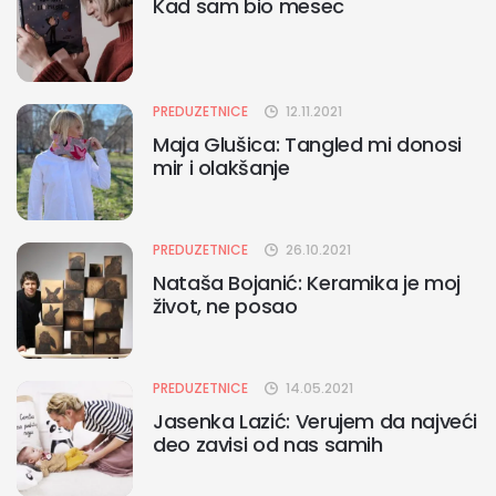
Kad sam bio mesec
PREDUZETNICE
12.11.2021
Maja Glušica: Tangled mi donosi
mir i olakšanje
PREDUZETNICE
26.10.2021
Nataša Bojanić: Keramika je moj
život, ne posao
PREDUZETNICE
14.05.2021
Jasenka Lazić: Verujem da najveći
deo zavisi od nas samih