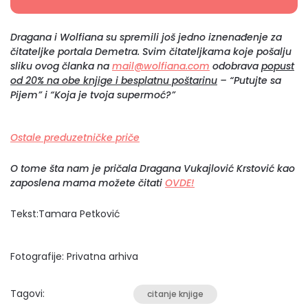
Dragana i Wolfiana su spremili još jedno iznenađenje za
čitateljke portala Demetra. Svim čitateljkama koje pošalju
sliku ovog članka na
mail@wolfiana.com
odobrava
popust
od 20% na obe knjige i besplatnu poštarinu
– “Putujte sa
Pijem” i “Koja je tvoja supermoć?”
Ostale preduzetničke priče
O tome šta nam je pričala Dragana Vukajlović Krstović kao
zaposlena mama možete čitati
OVDE!
Tekst:Tamara Petković
Fotografije: Privatna arhiva
Tagovi:
citanje knjige