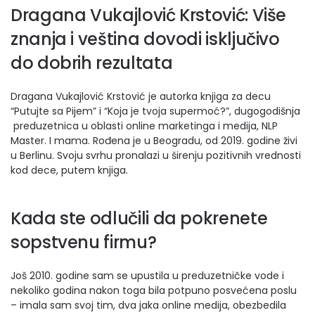
Dragana Vukajlović Krstović: Više
znanja i veština dovodi isključivo
do dobrih rezultata
Dragana Vukajlović Krstović je autorka knjiga za decu
“Putujte sa Pijem” i “Koja je tvoja supermoć?”, dugogodišnja
preduzetnica u oblasti online marketinga i medija, NLP
Master. I mama. Rođena je u Beogradu, od 2019. godine živi
u Berlinu. Svoju svrhu pronalazi u širenju pozitivnih vrednosti
kod dece, putem knjiga.
Kada ste odlučili da pokrenete
sopstvenu firmu?
Još 2010. godine sam se upustila u preduzetničke vode i
nekoliko godina nakon toga bila potpuno posvećena poslu
– imala sam svoj tim, dva jaka online medija, obezbedila