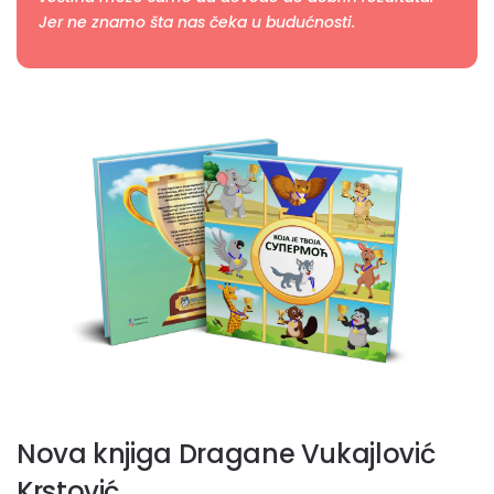
Jer ne znamo šta nas čeka u budućnosti.
Nova knjiga Dragane Vukajlović
Krstović