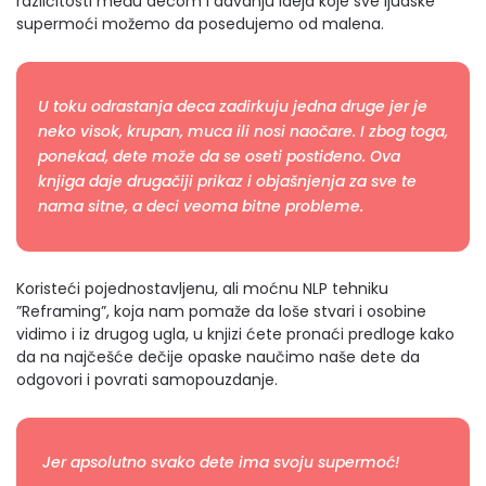
različitosti među decom i davanju ideja koje sve ljudske
supermoći možemo da posedujemo od malena.
U toku odrastanja deca zadirkuju jedna druge jer je
neko visok, krupan, muca ili nosi naočare. I zbog toga,
ponekad, dete može da se oseti postiđeno. Ova
knjiga daje drugačiji prikaz i objašnjenja za sve te
nama sitne, a deci veoma bitne probleme.
Koristeći pojednostavljenu, ali moćnu NLP tehniku
”Reframing”, koja nam pomaže da loše stvari i osobine
vidimo i iz drugog ugla, u knjizi ćete pronaći predloge kako
da na najčešće dečije opaske naučimo naše dete da
odgovori i povrati samopouzdanje.
Jer apsolutno svako dete ima svoju supermoć!