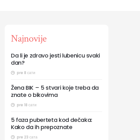
Najnovije
Da li je zdravo jesti lubenicu svaki
dan?
pre 8 сати
Žena BIK – 5 stvari koje treba da
znate o bikovima
pre 18 сати
5 faza puberteta kod dečaka:
Kako da ih prepoznate
pre 23 сата