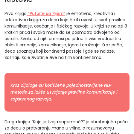
Prva knjiga
“Putujte sa Pijem”
je emotivna, kreativna i
edukativna knjiga za decu koja će ih uvesti u svet pravilne
komunikacije, osećanja i fizičkog razvoja. U knjizi se nalazi 8
kratkih priča i svaka može da se posmatra odvojeno od
ostalih. Svaka od njih prenosi po jednu ili više vrednosti u
oblasti emocija, komunikacije, igara i druženja. Kroz priče,
deca spoznaju koji kontinenti postoje i gde se nalaze.
Saznaju koje životinje žive na tim kontinentima.
Kroz dijaloge su korišćene pojednostavljene NLP
metode za lakše usvajanje pravilne komunikacije i
sopstvenog razvoja.
Druga knjiga “Koja je tvoja supermoć?” je ohrabrujuća priča
za decu o pretvaranju mana u vrline, o razumevanju