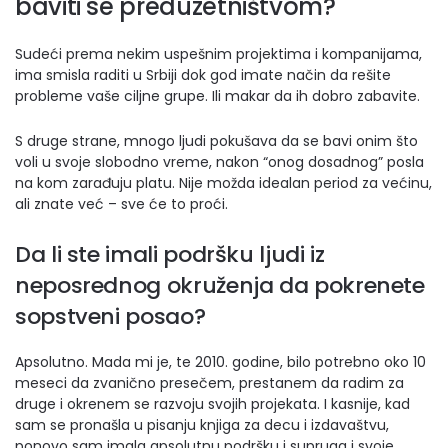
baviti se preduzetništvom?
Sudeći prema nekim uspešnim projektima i kompanijama,
ima smisla raditi u Srbiji dok god imate način da rešite
probleme vaše ciljne grupe. Ili makar da ih dobro zabavite.
S druge strane, mnogo ljudi pokušava da se bavi onim što
voli u svoje slobodno vreme, nakon “onog dosadnog” posla
na kom zarađuju platu. Nije možda idealan period za većinu,
ali znate već – sve će to proći.
Da li ste imali podršku ljudi iz
neposrednog okruženja da pokrenete
sopstveni posao?
Apsolutno. Mada mi je, te 2010. godine, bilo potrebno oko 10
meseci da zvanično presečem, prestanem da radim za
druge i okrenem se razvoju svojih projekata. I kasnije, kad
sam se pronašla u pisanju knjiga za decu i izdavaštvu,
ponovo sam imala apsolutnu podršku i supruga i svoje