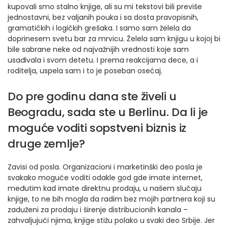
kupovali smo stalno knjige, ali su mi tekstovi bili previše
jednostavni, bez valjanih pouka i sa dosta pravopisnih,
gramatičkih i logičkih grešaka. I samo sam želela da
doprinesem svetu bar za mrvicu. Želela sam knjigu u kojoj bi
bile sabrane neke od najvažnijih vrednosti koje sam
usađivala i svom detetu. I prema reakcijama dece, a i
roditelja, uspela sam i to je poseban osećaj.
Do pre godinu dana ste živeli u
Beogradu, sada ste u Berlinu. Da li je
moguće voditi sopstveni biznis iz
druge zemlje?
Zavisi od posla. Organizacioni i marketinški deo posla je
svakako moguće voditi odakle god gde imate internet,
međutim kad imate direktnu prodaju, u našem slučaju
knjige, to ne bih mogla da radim bez mojih partnera koji su
zaduženi za prodaju i širenje distribucionih kanala –
zahvaljujući njima, knjige stižu polako u svaki deo Srbije. Jer