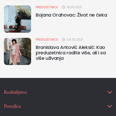
PREDUZETNICE
18.03.2021
Bojana Orahovac: Život ne čeka
PREDUZETNICE
24.02.2021
Branislava Antović Aleksić: Kao
preduzetnica radite više, ali i sa
više uživanja
Roditeljstvo
Porodica