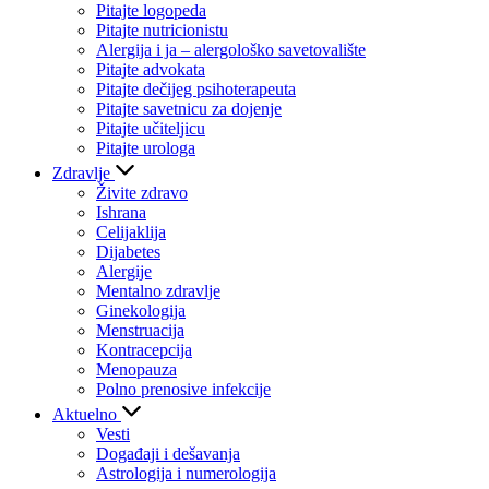
Pitajte logopeda
Pitajte nutricionistu
Alergija i ja – alergološko savetovalište
Pitajte advokata
Pitajte dečijeg psihoterapeuta
Pitajte savetnicu za dojenje
Pitajte učiteljicu
Pitajte urologa
Zdravlje
Živite zdravo
Ishrana
Celijaklija
Dijabetes
Alergije
Mentalno zdravlje
Ginekologija
Menstruacija
Kontracepcija
Menopauza
Polno prenosive infekcije
Aktuelno
Vesti
Događaji i dešavanja
Astrologija i numerologija