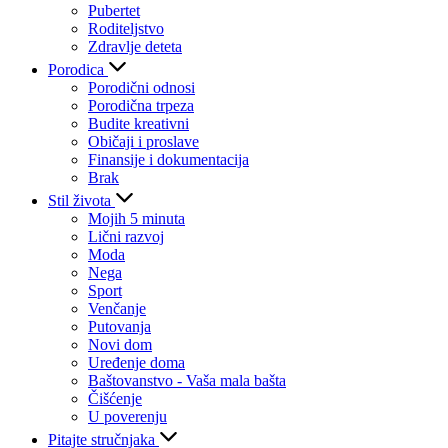
Pubertet
Roditeljstvo
Zdravlje deteta
Porodica
Porodični odnosi
Porodična trpeza
Budite kreativni
Običaji i proslave
Finansije i dokumentacija
Brak
Stil života
Mojih 5 minuta
Lični razvoj
Moda
Nega
Sport
Venčanje
Putovanja
Novi dom
Uređenje doma
Baštovanstvo - Vaša mala bašta
Čišćenje
U poverenju
Pitajte stručnjaka