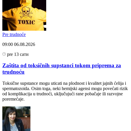
Pre trudnoće
09:00
06.08.2026
pre 13 сати
Zaštita od toksičnih supstanci tokom priprema za
trudnoću
Toksične supstance mogu uticati na plodnost i kvalitet jajnih ćelija i
spermatozoida. Osim toga, neki hemijski agensi mogu povećati rizik
od komplikacija u trudnoći, uključujući rane pobačaje ili razvojne
poremećaje.