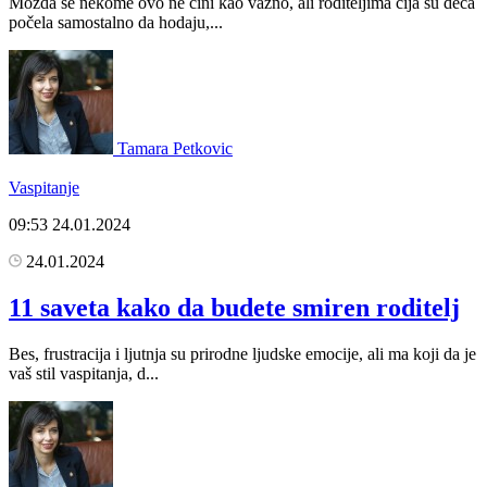
Možda se nekome ovo ne čini kao važno, ali roditeljima čija su deca
počela samostalno da hodaju,...
Tamara Petkovic
Vaspitanje
09:53
24.01.2024
24.01.2024
11 saveta kako da budete smiren roditelj
Bes, frustracija i ljutnja su prirodne ljudske emocije, ali ma koji da je
vaš stil vaspitanja, d...