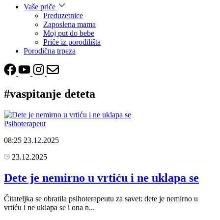
Vaše priče
Preduzetnice
Zaposlena mama
Moj put do bebe
Priče iz porodilišta
Porodična trpeza
#vaspitanje deteta
Psihoterapeut
08:25
23.12.2025
23.12.2025
Dete je nemirno u vrtiću i ne uklapa se
Čitateljka se obratila psihoterapeutu za savet: dete je nemirno u
vrtiću i ne uklapa se i ona n...