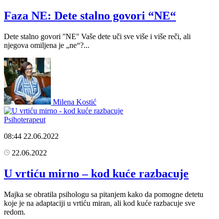
Faza NE: Dete stalno govori “NE“
Dete stalno govori ''NE'' Vaše dete uči sve više i više reči, ali
njegova omiljena je „ne“?...
Milena Kostić
Psihoterapeut
08:44
22.06.2022
22.06.2022
U vrtiću mirno – kod kuće razbacuje
Majka se obratila psihologu sa pitanjem kako da pomogne detetu
koje je na adaptaciji u vrtiću miran, ali kod kuće razbacuje sve
redom.