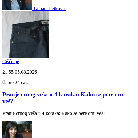
Tamara Petkovic
Čišćenje
21:55
05.08.2026
pre 24 сата
Pranje crnog veša u 4 koraka: Kako se pere crni
veš?
Pranje crnog veša u 4 koraka: Kako se pere crni veš?