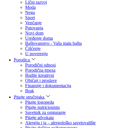
Lični razvoj
Moda
Nega
Sport
Venčanje
Putovanja
Novi dom
Uređenje doma
Baštovanstvo - Vaša mala bašta
Čišćenje
U poverenju
Porodica
Porodični odnosi
Porodična trpeza
Budite kreativni
Običaji i proslave
Finansije i dokumentacija
Brak
Pitajte stručnjaka
Pitajte logopeda
Pitajte nutricionistu
Savetnik za osiguranje
Pitajte advokata
Alergija i ja – alergološko savetovalište
Pitajte dečijeg psihoterapeuta