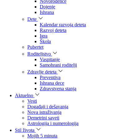
Novorođenče
Dojenje
Ishrana
Dete
Kalendar razvoja deteta
Razvoj deteta
Igra
Škola
Pubertet
Roditeljstvo
Vaspitanje
Samohrani roditelji
Zdravlje deteta
Preventiva
Ishrana dece
Zdravstvena stanja
Aktuelno
Vesti
Događaji i dešavanja
Nova istraživanja
Demetrini saveti
Astrologija i numerologija
Stil života
Mojih 5 minuta