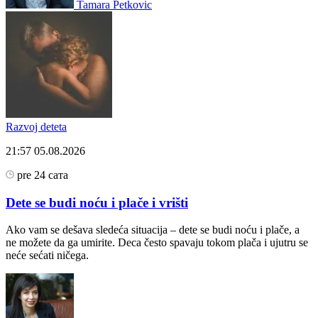
Tamara Petkovic
Razvoj deteta
21:57
05.08.2026
pre 24 сата
Dete se budi noću i plače i vrišti
Ako vam se dešava sledeća situacija – dete se budi noću i plače, a
ne možete da ga umirite. Deca često spavaju tokom plača i ujutru se
neće sećati ničega.