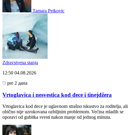
Tamara Petkovic
Zdravstvena stanja
12:50
04.08.2026
pre 2 дана
Vrtoglavica i nesvestica kod dece i tinejdžera
Vrtoglavica kod dece je uglavnom strašno iskustvo za roditelja, ali
obično nije uzrokovana ozbiljnim problemom. Većina mladih se
oporavi od gubitka svesti nakon manje od jednog minuta.