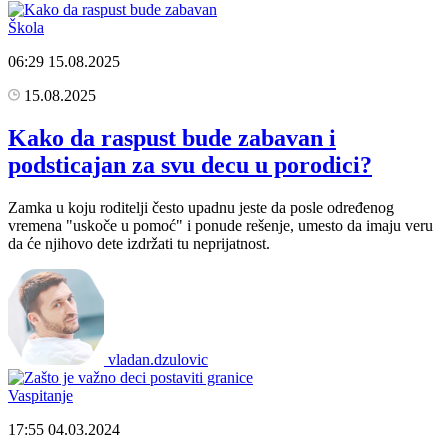
Škola
06:29
15.08.2025
15.08.2025
Kako da raspust bude zabavan i
podsticajan za svu decu u porodici?
Zamka u koju roditelji često upadnu jeste da posle određenog
vremena "uskoče u pomoć" i ponude rešenje, umesto da imaju veru
da će njihovo dete izdržati tu neprijatnost.
vladan.dzulovic
Vaspitanje
17:55
04.03.2024