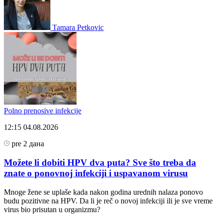
Tamara Petkovic
Polno prenosive infekcije
12:15
04.08.2026
pre 2 дана
Možete li dobiti HPV dva puta? Sve što treba da
znate o ponovnoj infekciji i uspavanom virusu
Mnoge žene se uplaše kada nakon godina urednih nalaza ponovo
budu pozitivne na HPV. Da li je reč o novoj infekciji ili je sve vreme
virus bio prisutan u organizmu?