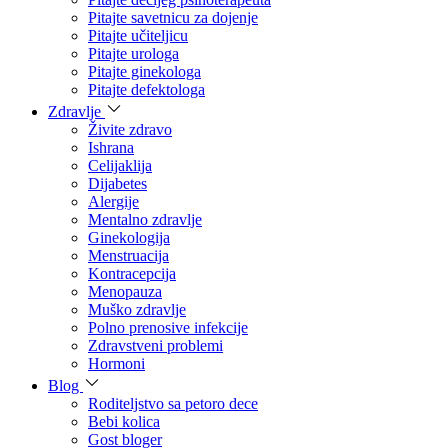
Pitajte savetnicu za dojenje
Pitajte učiteljicu
Pitajte urologa
Pitajte ginekologa
Pitajte defektologa
Zdravlje
Živite zdravo
Ishrana
Celijaklija
Dijabetes
Alergije
Mentalno zdravlje
Ginekologija
Menstruacija
Kontracepcija
Menopauza
Muško zdravlje
Polno prenosive infekcije
Zdravstveni problemi
Hormoni
Blog
Roditeljstvo sa petoro dece
Bebi kolica
Gost bloger