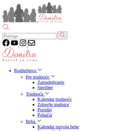
Roditeljstvo
Pre trudnoće
Zatrudnjivanje
Sterilitet
Trudnoća
Kalendar trudnoće
Zdravlje trudnice
Porođaj
Pobačaj
Beba
Kalendar razvoja bebe