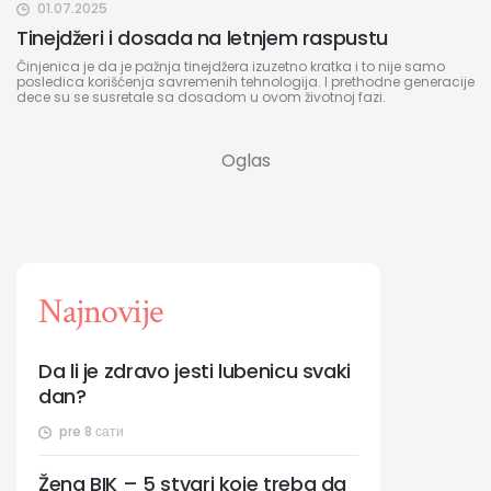
01.07.2025
Tinejdžeri i dosada na letnjem raspustu
Činjenica je da je pažnja tinejdžera izuzetno kratka i to nije samo
posledica korišćenja savremenih tehnologija. I prethodne generacije
dece su se susretale sa dosadom u ovom životnoj fazi.
Najnovije
Da li je zdravo jesti lubenicu svaki
dan?
pre 8 сати
Žena BIK – 5 stvari koje treba da