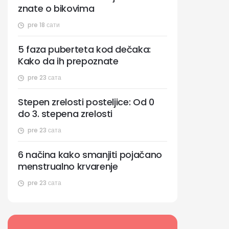
znate o bikovima
pre 18 сати
5 faza puberteta kod dečaka:
Kako da ih prepoznate
pre 23 сата
Stepen zrelosti posteljice: Od 0
do 3. stepena zrelosti
pre 23 сата
6 načina kako smanjiti pojačano
menstrualno krvarenje
pre 23 сата