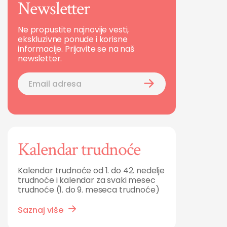
Newsletter
Ne propustite najnovije vesti,
ekskluzivne ponude i korisne
informacije. Prijavite se na naš
newsletter.
Kalendar trudnoće
Kalendar trudnoće od 1. do 42. nedelje
trudnoće i kalendar za svaki mesec
trudnoće (1. do 9. meseca trudnoće)
Saznaj više