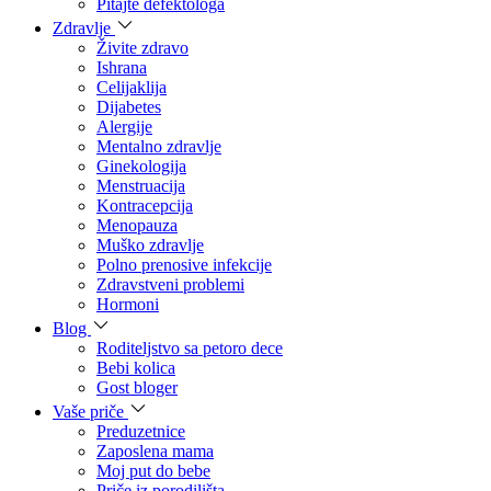
Pitajte defektologa
Zdravlje
Živite zdravo
Ishrana
Celijaklija
Dijabetes
Alergije
Mentalno zdravlje
Ginekologija
Menstruacija
Kontracepcija
Menopauza
Muško zdravlje
Polno prenosive infekcije
Zdravstveni problemi
Hormoni
Blog
Roditeljstvo sa petoro dece
Bebi kolica
Gost bloger
Vaše priče
Preduzetnice
Zaposlena mama
Moj put do bebe
Priče iz porodilišta