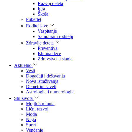
Razvoj deteta
Igra
Škola
Pubertet
Roditeljstvo
Vaspitanje
Samohrani roditelji
Zdravlje deteta
Preventiva
Ishrana dece
Zdravstvena stanja
Aktuelno
Vesti
Događaji i dešavanja
Nova istraživanja
Demetrini saveti
Astrologija i numerologija
Stil života
Mojih 5 minuta
Lični razvoj
Moda
Nega
Sport
Venčanje