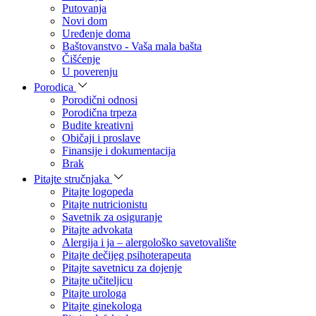
Putovanja
Novi dom
Uređenje doma
Baštovanstvo - Vaša mala bašta
Čišćenje
U poverenju
Porodica
Porodični odnosi
Porodična trpeza
Budite kreativni
Običaji i proslave
Finansije i dokumentacija
Brak
Pitajte stručnjaka
Pitajte logopeda
Pitajte nutricionistu
Savetnik za osiguranje
Pitajte advokata
Alergija i ja – alergološko savetovalište
Pitajte dečijeg psihoterapeuta
Pitajte savetnicu za dojenje
Pitajte učiteljicu
Pitajte urologa
Pitajte ginekologa