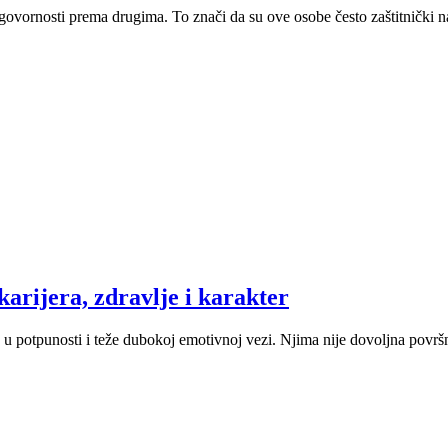
govornosti prema drugima. To znači da su ove osobe često zaštitnički na
karijera, zdravlje i karakter
e u potpunosti i teže dubokoj emotivnoj vezi. Njima nije dovoljna površ