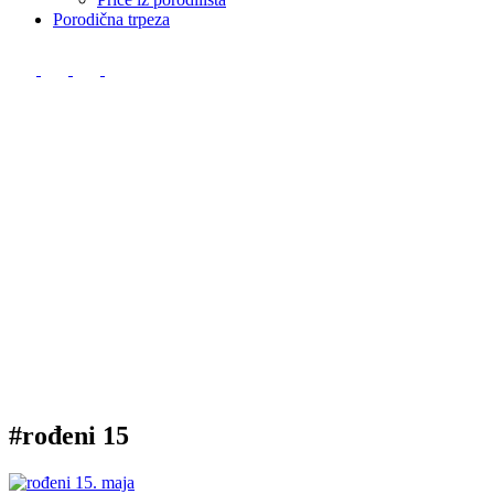
Porodična trpeza
#rođeni 15