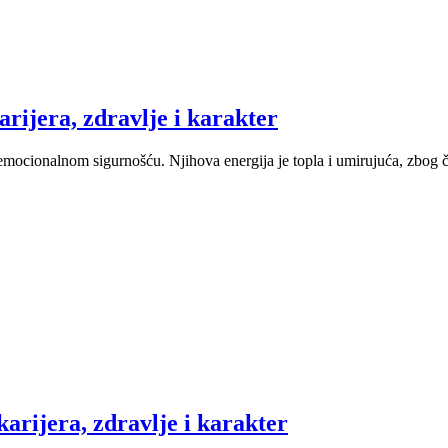
arijera, zdravlje i karakter
za emocionalnom sigurnošću. Njihova energija je topla i umirujuća, zbog č
 karijera, zdravlje i karakter