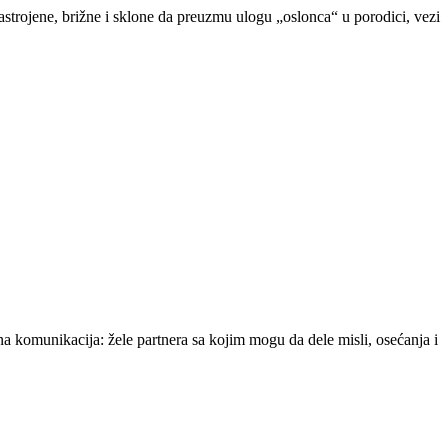
strojene, brižne i sklone da preuzmu ulogu „oslonca“ u porodici, vezi
na komunikacija: žele partnera sa kojim mogu da dele misli, osećanja i