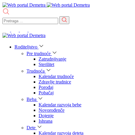
Roditeljstvo
Pre trudnoće
Zatrudnjivanje
Sterilitet
Trudnoća
Kalendar trudnoće
Zdravlje trudnice
Porođaj
Pobačaj
Beba
Kalendar razvoja bebe
Novorođenče
Dojenje
Ishrana
Dete
Kalendar razvoja deteta