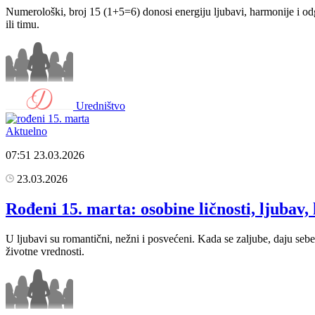
Numerološki, broj 15 (1+5=6) donosi energiju ljubavi, harmonije i od
ili timu.
Uredništvo
Aktuelno
07:51
23.03.2026
23.03.2026
Rođeni 15. marta: osobine ličnosti, ljubav, 
U ljubavi su romantični, nežni i posvećeni. Kada se zaljube, daju seb
životne vrednosti.