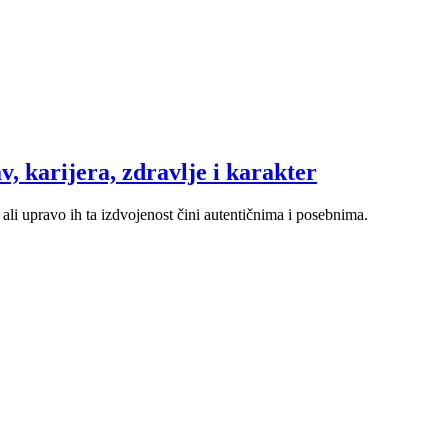
v, karijera, zdravlje i karakter
ali upravo ih ta izdvojenost čini autentičnima i posebnima.