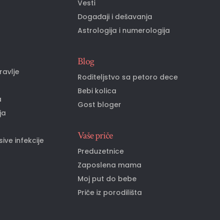
o
Vesti
Događaji i dešavanja
Astrologija i numerologija
Blog
ravlje
Roditeljstvo sa petoro dece
Bebi kolica
a
Gost bloger
ja
Vaše priče
ive infekcije
Preduzetnice
Zaposlena mama
Moj put do bebe
Priče iz porodilišta