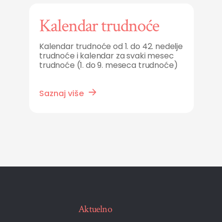
Kalendar trudnoće
Kalendar trudnoće od 1. do 42. nedelje
trudnoće i kalendar za svaki mesec
trudnoće (1. do 9. meseca trudnoće)
Saznaj više
Aktuelno