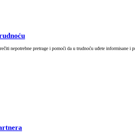
trudnoću
rečiti nepotrebne pretrage i pomoći da u trudnoću uđete informisane i p
artnera