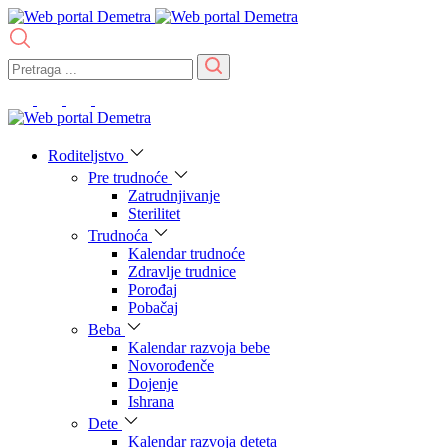
Roditeljstvo
Pre trudnoće
Zatrudnjivanje
Sterilitet
Trudnoća
Kalendar trudnoće
Zdravlje trudnice
Porođaj
Pobačaj
Beba
Kalendar razvoja bebe
Novorođenče
Dojenje
Ishrana
Dete
Kalendar razvoja deteta