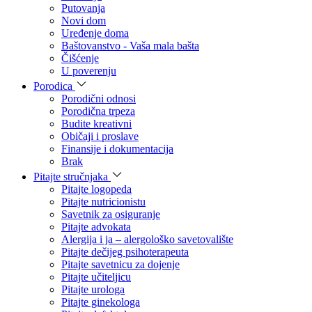
Putovanja
Novi dom
Uređenje doma
Baštovanstvo - Vaša mala bašta
Čišćenje
U poverenju
Porodica
Porodični odnosi
Porodična trpeza
Budite kreativni
Običaji i proslave
Finansije i dokumentacija
Brak
Pitajte stručnjaka
Pitajte logopeda
Pitajte nutricionistu
Savetnik za osiguranje
Pitajte advokata
Alergija i ja – alergološko savetovalište
Pitajte dečijeg psihoterapeuta
Pitajte savetnicu za dojenje
Pitajte učiteljicu
Pitajte urologa
Pitajte ginekologa