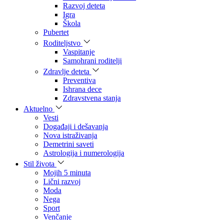
Razvoj deteta
Igra
Škola
Pubertet
Roditeljstvo
Vaspitanje
Samohrani roditelji
Zdravlje deteta
Preventiva
Ishrana dece
Zdravstvena stanja
Aktuelno
Vesti
Događaji i dešavanja
Nova istraživanja
Demetrini saveti
Astrologija i numerologija
Stil života
Mojih 5 minuta
Lični razvoj
Moda
Nega
Sport
Venčanje