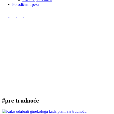
Porodična trpeza
#pre trudnoće