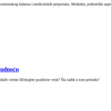
hormonskog balansa i medicinskih preporuka. Međutim, psihološki aspekt
trudnoću
duže vreme iščekujete pozitivne vesti? Šta raditi u tom periodu?