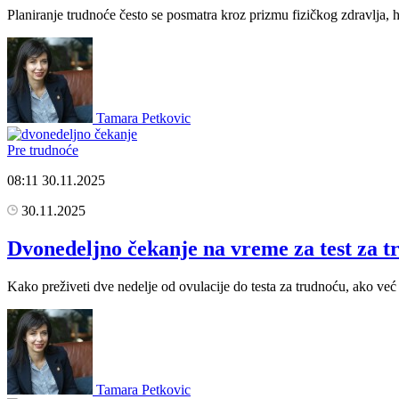
Planiranje trudnoće često se posmatra kroz prizmu fizičkog zdravlja, 
Tamara Petkovic
Pre trudnoće
08:11
30.11.2025
30.11.2025
Dvonedeljno čekanje na vreme za test za 
Kako preživeti dve nedelje od ovulacije do testa za trudnoću, ako već 
Tamara Petkovic