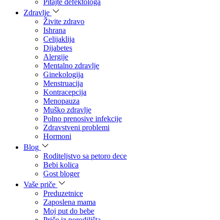
Pitajte defektologa
Zdravlje
Živite zdravo
Ishrana
Celijaklija
Dijabetes
Alergije
Mentalno zdravlje
Ginekologija
Menstruacija
Kontracepcija
Menopauza
Muško zdravlje
Polno prenosive infekcije
Zdravstveni problemi
Hormoni
Blog
Roditeljstvo sa petoro dece
Bebi kolica
Gost bloger
Vaše priče
Preduzetnice
Zaposlena mama
Moj put do bebe
Priče iz porodilišta