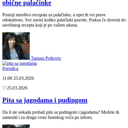
obične palačinke
Postoji mnoštvo recepata za palačinke, a opet ih svi prave
odokativno. Sve zavisi koliko palačinki pravite. Praksa će dovesti do
savršenog recepta koji je po vašem ukusu.
Tamara Petkovic
Porodica
11:00
25.03.2026
25.03.2026
Pita sa jagodama i pudingom
Da li ste nekada probali pitu sa pudingom i jagodama? Možete ih
zameniti i za drugu vrstu šumskog voća po izboru.