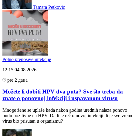
Tamara Petkovic
Polno prenosive infekcije
12:15
04.08.2026
pre 2 дана
Možete li dobiti HPV dva puta? Sve što treba da
znate o ponovnoj infekciji i uspavanom virusu
Mnoge žene se uplaše kada nakon godina urednih nalaza ponovo
budu pozitivne na HPV. Da li je reč o novoj infekciji ili je sve vreme
virus bio prisutan u organizmu?