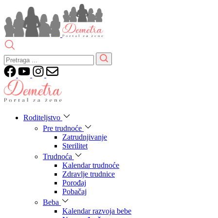
Roditeljstvo
Pre trudnoće
Zatrudnjivanje
Sterilitet
Trudnoća
Kalendar trudnoće
Zdravlje trudnice
Porođaj
Pobačaj
Beba
Kalendar razvoja bebe