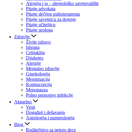
Alergija i ja – alergološko savetovalište
Pitajte advokata
Pitajte dečijeg psihoterapeuta
Pitajte savetnicu za dojenje
Pitajte učiteljicu
Pitajte urologa
Zdravlje
Živite zdravo
Ishrana
Celijaklija
Dijabetes
Alergije
Mentalno zdravlje
Ginekologija
Menstruacija
Kontracepcija
Menopauza
Polno prenosive infekcije
Aktuelno
Vesti
Događaji i dešavanja
Astrologija i numerologija
Blog
Roditeljstvo sa petoro dece