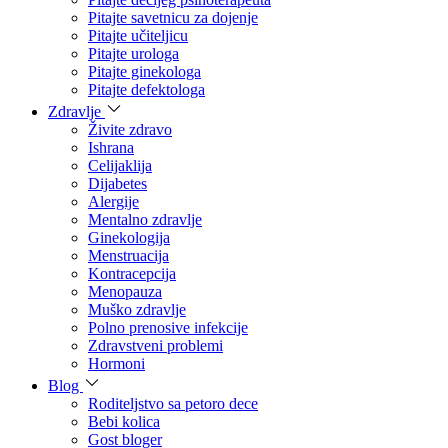
Pitajte savetnicu za dojenje
Pitajte učiteljicu
Pitajte urologa
Pitajte ginekologa
Pitajte defektologa
Zdravlje
Živite zdravo
Ishrana
Celijaklija
Dijabetes
Alergije
Mentalno zdravlje
Ginekologija
Menstruacija
Kontracepcija
Menopauza
Muško zdravlje
Polno prenosive infekcije
Zdravstveni problemi
Hormoni
Blog
Roditeljstvo sa petoro dece
Bebi kolica
Gost bloger