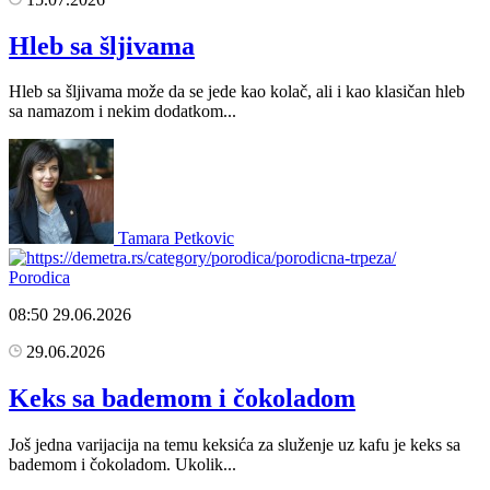
Hleb sa šljivama
Hleb sa šljivama može da se jede kao kolač, ali i kao klasičan hleb
sa namazom i nekim dodatkom...
Tamara Petkovic
Porodica
08:50
29.06.2026
29.06.2026
Keks sa bademom i čokoladom
Još jedna varijacija na temu keksića za služenje uz kafu je keks sa
bademom i čokoladom. Ukolik...