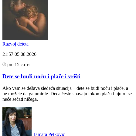
Razvoj deteta
21:57
05.08.2026
pre 15 сати
Dete se budi noću i plače i vrišti
Ako vam se dešava sledeća situacija – dete se budi noću i plače, a
ne možete da ga umirite. Deca često spavaju tokom plača i ujutru se
neće sećati ničega.
Tamara Petkovic