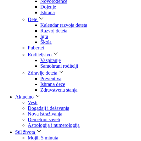
Novorođenče
Dojenje
Ishrana
Dete
Kalendar razvoja deteta
Razvoj deteta
Igra
Škola
Pubertet
Roditeljstvo
Vaspitanje
Samohrani roditelji
Zdravlje deteta
Preventiva
Ishrana dece
Zdravstvena stanja
Aktuelno
Vesti
Događaji i dešavanja
Nova istraživanja
Demetrini saveti
Astrologija i numerologija
Stil života
Mojih 5 minuta