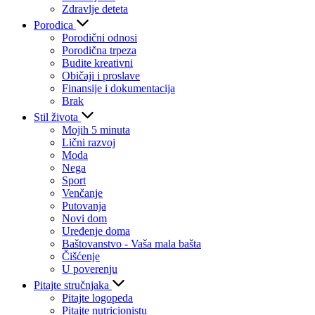
Zdravlje deteta
Porodica
Porodični odnosi
Porodična trpeza
Budite kreativni
Običaji i proslave
Finansije i dokumentacija
Brak
Stil života
Mojih 5 minuta
Lični razvoj
Moda
Nega
Sport
Venčanje
Putovanja
Novi dom
Uređenje doma
Baštovanstvo - Vaša mala bašta
Čišćenje
U poverenju
Pitajte stručnjaka
Pitajte logopeda
Pitajte nutricionistu