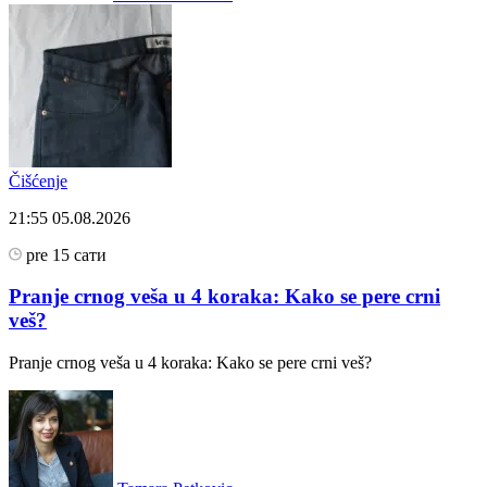
Čišćenje
21:55
05.08.2026
pre 15 сати
Pranje crnog veša u 4 koraka: Kako se pere crni
veš?
Pranje crnog veša u 4 koraka: Kako se pere crni veš?