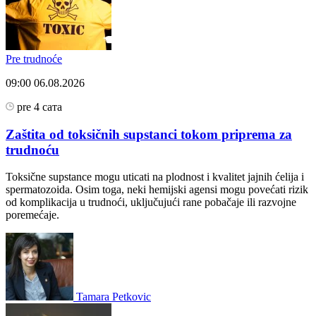
Pre trudnoće
09:00
06.08.2026
pre 4 сата
Zaštita od toksičnih supstanci tokom priprema za
trudnoću
Toksične supstance mogu uticati na plodnost i kvalitet jajnih ćelija i
spermatozoida. Osim toga, neki hemijski agensi mogu povećati rizik
od komplikacija u trudnoći, uključujući rane pobačaje ili razvojne
poremećaje.
Tamara Petkovic