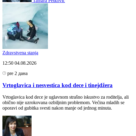
Tamara Petkovic
Zdravstvena stanja
12:50
04.08.2026
pre 2 дана
Vrtoglavica i nesvestica kod dece i tinejdžera
Vrtoglavica kod dece je uglavnom strašno iskustvo za roditelja, ali
obično nije uzrokovana ozbiljnim problemom. Većina mladih se
oporavi od gubitka svesti nakon manje od jednog minuta.