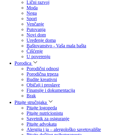
Lični razvoj
Moda
Nega
Sport
Venčanje
Putovanja
Novi dom
Uređenje doma
Baštovanstvo - Vaša mala bašta
Čišćenje
U poverenju
Porodica
Porodični odnosi
Porodična trpeza
Budite kreativni
Običaji i proslave
Finansije i dokumentacija
Brak
Pitajte stručnjaka
Pitajte logopeda
Pitajte nutricionistu
Savetnik za osiguranje
Pitajte advokata
Alergija i ja – alergološko savetovalište
Pitajte dečijeg psihoterapeuta