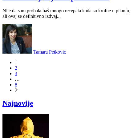
Nije da sam probala baš mnogo recepata kada su krofne u pitanju,
ali ovaj se definitivno izdvaj...
Tamara Petkovic
1
2
3
…
8
Najnovije