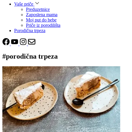
Vaše priče
Preduzetnice
Zaposlena mama
Moj put do bebe
Priče iz porodilišta
Porodična trpeza
#porodična trpeza