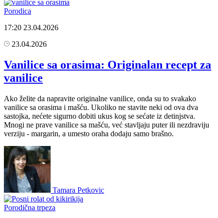
Porodica
17:20
23.04.2026
23.04.2026
Vanilice sa orasima: Originalan recept za
vanilice
Ako želite da napravite originalne vanilice, onda su to svakako
vanilice sa orasima i mašću. Ukoliko ne stavite neki od ova dva
sastojka, nećete sigurno dobiti ukus kog se sećate iz detinjstva.
Mnogi ne prave vanilice sa mašću, već stavljaju puter ili nezdraviju
verziju - margarin, a umesto oraha dodaju samo brašno.
Tamara Petkovic
Porodična trpeza