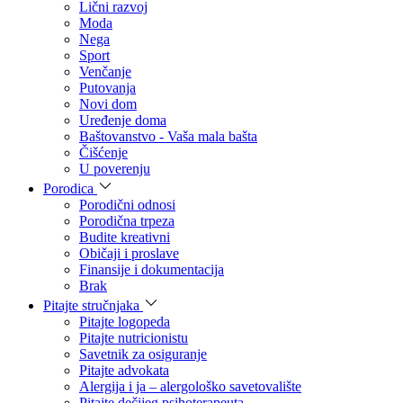
Lični razvoj
Moda
Nega
Sport
Venčanje
Putovanja
Novi dom
Uređenje doma
Baštovanstvo - Vaša mala bašta
Čišćenje
U poverenju
Porodica
Porodični odnosi
Porodična trpeza
Budite kreativni
Običaji i proslave
Finansije i dokumentacija
Brak
Pitajte stručnjaka
Pitajte logopeda
Pitajte nutricionistu
Savetnik za osiguranje
Pitajte advokata
Alergija i ja – alergološko savetovalište
Pitajte dečijeg psihoterapeuta