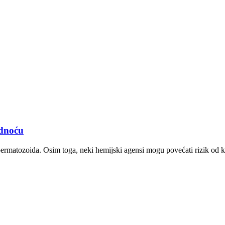
udnoću
 spermatozoida. Osim toga, neki hemijski agensi mogu povećati rizik od k