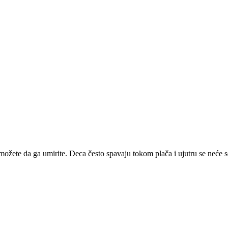
možete da ga umirite. Deca često spavaju tokom plača i ujutru se neće s