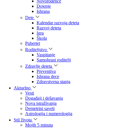
Novorođenče
Dojenje
Ishrana
Dete
Kalendar razvoja deteta
Razvoj deteta
Igra
Škola
Pubertet
Roditeljstvo
Vaspitanje
Samohrani roditelji
Zdravlje deteta
Preventiva
Ishrana dece
Zdravstvena stanja
Aktuelno
Vesti
Događaji i dešavanja
Nova istraživanja
Demetrini saveti
Astrologija i numerologija
Stil života
Mojih 5 minuta