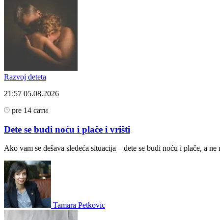
Razvoj deteta
21:57
05.08.2026
pre 14 сати
Dete se budi noću i plače i vrišti
Ako vam se dešava sledeća situacija – dete se budi noću i plače, a ne 
Tamara Petkovic