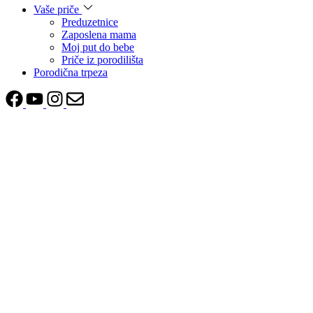
Vaše priče
Preduzetnice
Zaposlena mama
Moj put do bebe
Priče iz porodilišta
Porodična trpeza