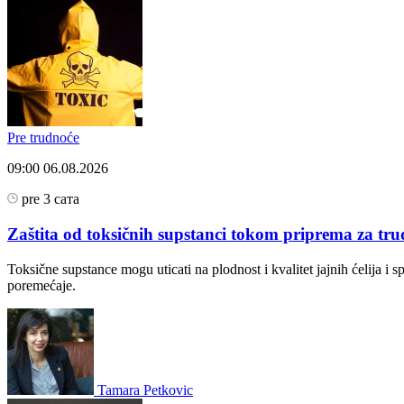
Pre trudnoće
09:00
06.08.2026
pre 3 сата
Zaštita od toksičnih supstanci tokom priprema za tr
Toksične supstance mogu uticati na plodnost i kvalitet jajnih ćelija i
poremećaje.
Tamara Petkovic