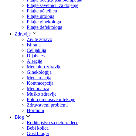
Pitajte savetnicu za dojenje
Pitajte učiteljicu
Pitajte urologa
Pitajte ginekologa
Pitajte defektologa
Zdravlje
Živite zdravo
Ishrana
Celijaklija
Dijabetes
Alergije
Mentalno zdravlje
Ginekologija
Menstruacija
Kontracepcija
Menopauza
Muško zdravlje
Polno prenosive infekcije
Zdravstveni problemi
Hormoni
Blog
Roditeljstvo sa petoro dece
Bebi kolica
Gost bloger