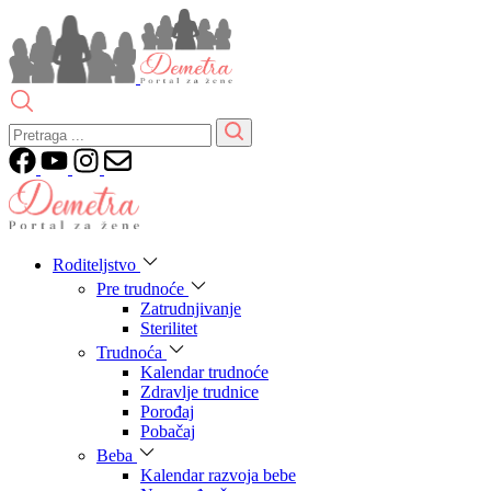
Roditeljstvo
Pre trudnoće
Zatrudnjivanje
Sterilitet
Trudnoća
Kalendar trudnoće
Zdravlje trudnice
Porođaj
Pobačaj
Beba
Kalendar razvoja bebe