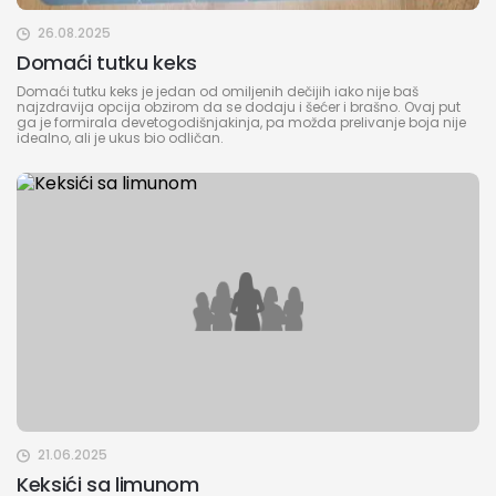
26.08.2025
Domaći tutku keks
Domaći tutku keks je jedan od omiljenih dečijih iako nije baš
najzdravija opcija obzirom da se dodaju i šećer i brašno. Ovaj put
ga je formirala devetogodišnjakinja, pa možda prelivanje boja nije
idealno, ali je ukus bio odličan.
21.06.2025
Keksići sa limunom