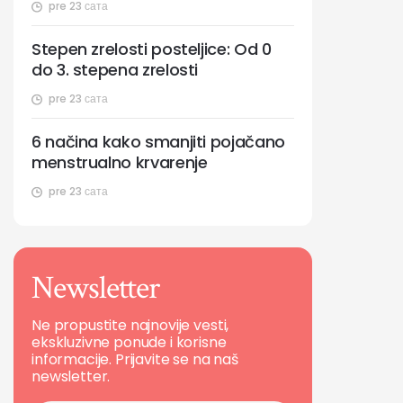
pre 23 сата
Stepen zrelosti posteljice: Od 0
do 3. stepena zrelosti
pre 23 сата
6 načina kako smanjiti pojačano
menstrualno krvarenje
pre 23 сата
Newsletter
Ne propustite najnovije vesti,
ekskluzivne ponude i korisne
informacije. Prijavite se na naš
newsletter.