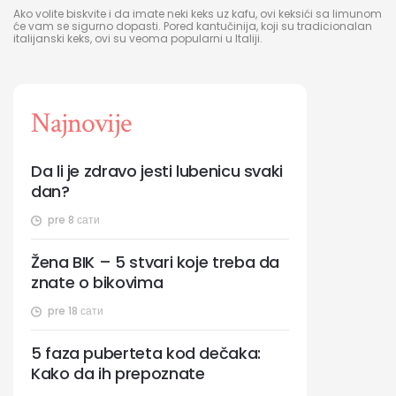
Ako volite biskvite i da imate neki keks uz kafu, ovi keksići sa limunom
će vam se sigurno dopasti. Pored kantučinija, koji su tradicionalan
italijanski keks, ovi su veoma popularni u Italiji.
Najnovije
Da li je zdravo jesti lubenicu svaki
dan?
pre 8 сати
Žena BIK – 5 stvari koje treba da
znate o bikovima
pre 18 сати
5 faza puberteta kod dečaka:
Kako da ih prepoznate