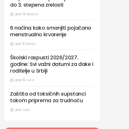
do 3. stepena zrelosti
pre 12 минута
6 načina kako smanjiti pojačano
menstrualno krvarenje
pre 31 минут
Školski raspusti 2026/2027.
godine: Svi važni datumi za đake i
roditelje u Srbiji
pre 10 сати
Zaštita od toksičnih supstanci
tokom priprema za trudnoću
pre 1 дан