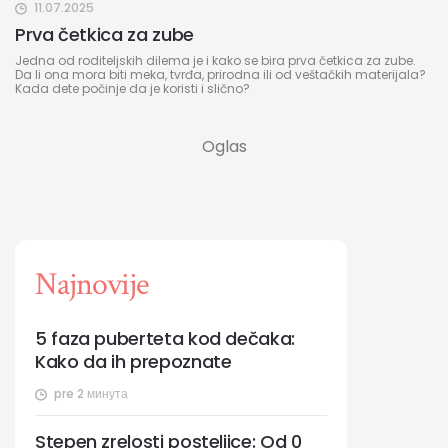
11.07.2025
Prva četkica za zube
Jedna od roditeljskih dilema je i kako se bira prva četkica za zube.
Da li ona mora biti meka, tvrđa, prirodna ili od veštačkih materijala?
Kada dete počinje da je koristi i slično?
Najnovije
5 faza puberteta kod dečaka:
Kako da ih prepoznate
pre 2 минута
Stepen zrelosti posteljice: Od 0