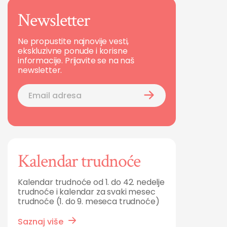
Newsletter
Ne propustite najnovije vesti,
ekskluzivne ponude i korisne
informacije. Prijavite se na naš
newsletter.
Kalendar trudnoće
Kalendar trudnoće od 1. do 42. nedelje
trudnoće i kalendar za svaki mesec
trudnoće (1. do 9. meseca trudnoće)
Saznaj više