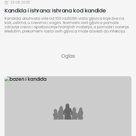
23.08.2025
Kandida i ishrana: Ishrana kod kandide
Kandida obuhvata više od 100 različitih vrsta gljivica koje žive na
koži, ustima, u crevima i vagini. Normalni rast gljivica pomaže
zdravlje creva i aporbovanje hranljivih materija, a pomaže i varenje.
Međutim, prekomerni rasta ovih gljivica može dovesti do infekcija.