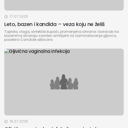
17.07.2025
Leto, bazen i kandida – veza koju ne želiš
Toplota, vlaga, sintetički kupaći, promenjena ishrana i boravak na
bazenima stvaraju savršen ambijent za razmnožavanje gljivica,
posebno Candide albicans.
16.07.2025