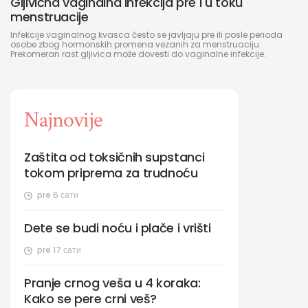
Gljivična vaginalna infekcija pre i u toku
menstruacije
Infekcije vaginalnog kvasca često se javljaju pre ili posle perioda
osobe zbog hormonskih promena vezanih za menstruaciju.
Prekomeran rast gljivica može dovesti do vaginalne infekcije.
Najnovije
Zaštita od toksičnih supstanci
tokom priprema za trudnoću
pre 6 сати
Dete se budi noću i plače i vrišti
pre 17 сати
Pranje crnog veša u 4 koraka:
Kako se pere crni veš?