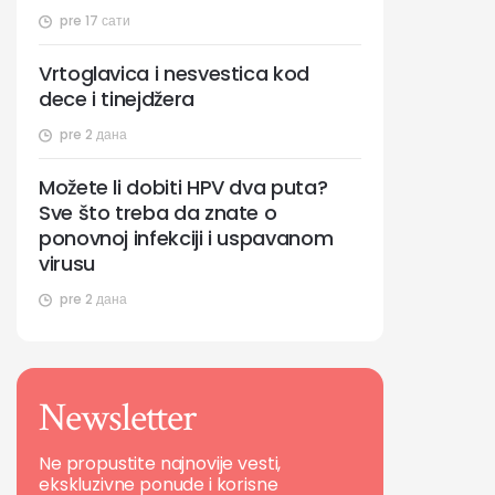
pre 17 сати
Vrtoglavica i nesvestica kod
dece i tinejdžera
pre 2 дана
Možete li dobiti HPV dva puta?
Sve što treba da znate o
ponovnoj infekciji i uspavanom
virusu
pre 2 дана
Newsletter
Ne propustite najnovije vesti,
ekskluzivne ponude i korisne