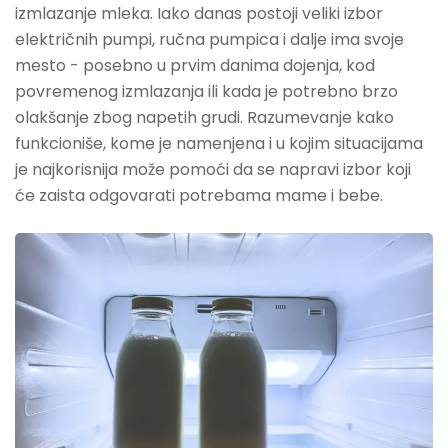
izmlazanje mleka. Iako danas postoji veliki izbor
električnih pumpi, ručna pumpica i dalje ima svoje
mesto - posebno u prvim danima dojenja, kod
povremenog izmlazanja ili kada je potrebno brzo
olakšanje zbog napetih grudi. Razumevanje kako
funkcioniše, kome je namenjena i u kojim situacijama
je najkorisnija može pomoći da se napravi izbor koji
će zaista odgovarati potrebama mame i bebe.