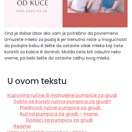
Ona je dobar izbor ako vam je potrebno da povremeno
izmuzete mleko za podoj ili jer trenutno niste u mogućnosti
da podojite bebu ili želite da ostavite višak mleka koji ćete
koristiti za kašice ili donirati. Možda ćete biti odsutni neko
vreme, pa bebi želite da ostavite zalihu svog mleka.
U ovom tekstu
Kupovina ručne ili manuelne pumpice za grudi
Zašto se koristi ručna pumpica za grudi?
Prednosti ručne pumpice za grudi:
Ručna pumpica za grudi – mane:
Dodaci za pumpicu za grudi
Rezime