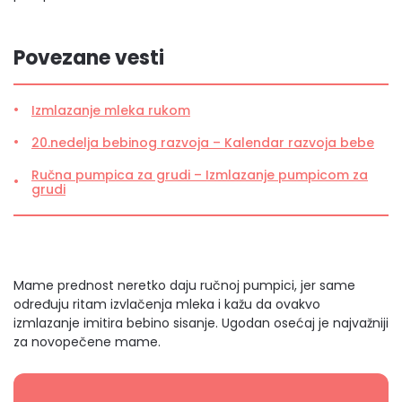
Povezane vesti
Izmlazanje mleka rukom
20.nedelja bebinog razvoja – Kalendar razvoja bebe
Ručna pumpica za grudi – Izmlazanje pumpicom za
grudi
Mame prednost neretko daju ručnoj pumpici, jer same
određuju ritam izvlačenja mleka i kažu da ovakvo
izmlazanje imitira bebino sisanje. Ugodan osećaj je najvažniji
za novopečene mame.