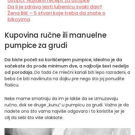
Uštipci: Najlakši recept za uštipke
Da li je zdravo jesti lubenicu svaki dan?
Žena BIK – 5 stvari koje treba da znate o
bikovima
Kupovina ručne ili manuelne
pumpice za grudi
Da biste počeli sa korišćenjem pumpice, idealno je da
sačekate da prođe minimum dve, a najbolje šest nedelja
od porođaja.
Do tada će mlečni kanali biti lepo razrađeni, a
beba će biti naviknuta na dojku pre nego što joj ponudite
flašicu.
Neke mame smatraju da im je lakše da se izmuzavaju
ručno, dok se druge „kunu“ u pumpicu za grudi. Važno je da
nađete ono što vama najviše odgovara i to koristite jer je
cilj da sebi što više olakšate.