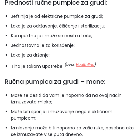
Prednosti ručne pumpice za grudi:
Jeftinija je od električne pumpice za grudi;
Laka je za održavanje, čišćenje i sterilizaciju;
Kompaktna je i može se nositi u torbi;
Jednostavna je za korišćenje;
Laka je za držanje;
(Izvor:
Healthline
)
Tiha je tokom upotrebe.
Ručna pumpica za grudi – mane:
Može se desiti da vam je naporno da na ovaj način
izmuzavate mleko;
Može biti sporije izmuzavanje nego elektičnom
pumpicom;
Izmlazanje može biti naporno za vaše ruke, posebno ako
se izmuzavate više puta dnevno.