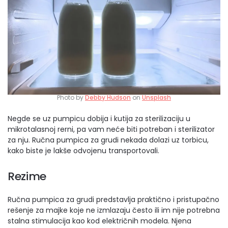
Photo by
Debby Hudson
on
Unsplash
Negde se uz pumpicu dobija i kutija za sterilizaciju u
mikrotalasnoj rerni, pa vam neće biti potreban i sterilizator
za nju. Ručna pumpica za grudi nekada dolazi uz torbicu,
kako biste je lakše odvojenu transportovali.
Rezime
Ručna pumpica za grudi predstavlja praktično i pristupačno
rešenje za majke koje ne izmlazaju često ili im nije potrebna
stalna stimulacija kao kod električnih modela. Njena