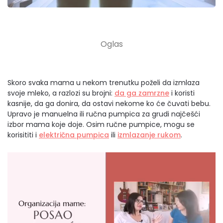
Skoro svaka mama u nekom trenutku poželi da izmlaza
svoje mleko, a razlozi su brojni:
da ga zamrzne
i koristi
kasnije, da ga donira, da ostavi nekome ko će čuvati bebu.
Upravo je manuelna ili ručna pumpica za grudi najčešći
izbor mama koje doje. Osim ručne pumpice, mogu se
korisititi i
električna pumpica
ili
izmlazanje rukom
.