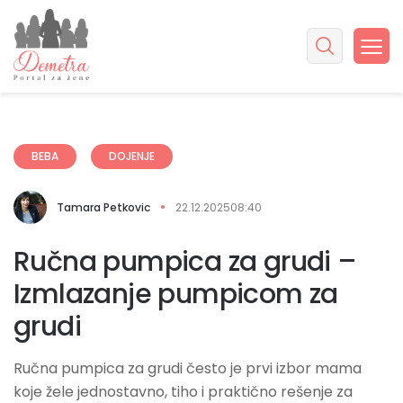
BEBA
DOJENJE
Tamara Petkovic
22.12.2025
08:40
Ručna pumpica za grudi –
Izmlazanje pumpicom za
grudi
Ručna pumpica za grudi često je prvi izbor mama
koje žele jednostavno, tiho i praktično rešenje za