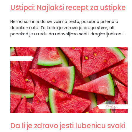
Uštipci: Najlakši recept za uštipke
Nema sumnje da svi volimo testo, posebno prženo u
dubokom ulju. To koliko je zdravo je druga stvar, ali
ponekad je u redu da udovoljimo sebi i dragim ljudima i
napravimo klasične uštipke. Uštipci mogu da se jedu
slatki ili slani, kako više volite. Osnovno testo se pravi na
isti način i ovo su uštipci…
Da li je zdravo jesti lubenicu svaki