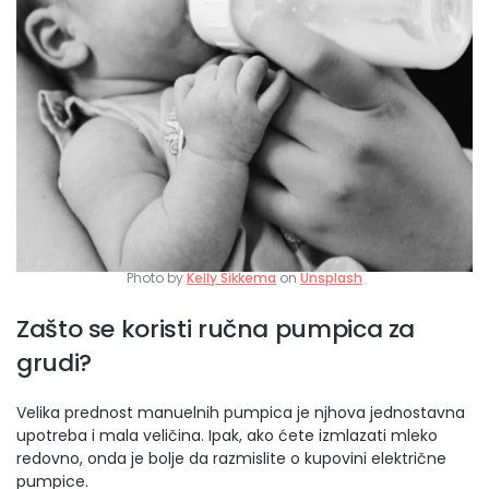
Photo by
Kelly Sikkema
on
Unsplash
Zašto se koristi ručna pumpica za
grudi?
Velika prednost manuelnih pumpica je njhova jednostavna
upotreba i mala veličina. Ipak, ako ćete izmlazati mleko
redovno, onda je bolje da razmislite o kupovini električne
pumpice.