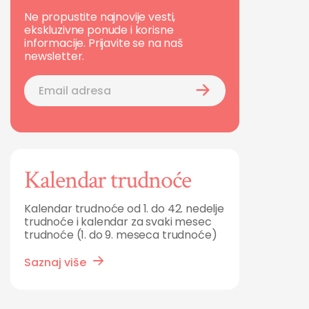
Ne propustite najnovije vesti,
ekskluzivne ponude i korisne
informacije. Prijavite se na naš
newsletter.
Kalendar trudnoće
Kalendar trudnoće od 1. do 42. nedelje
trudnoće i kalendar za svaki mesec
trudnoće (1. do 9. meseca trudnoće)
Saznaj više