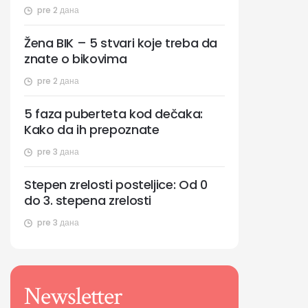
pre 2 дана
Žena BIK – 5 stvari koje treba da
znate o bikovima
pre 2 дана
5 faza puberteta kod dečaka:
Kako da ih prepoznate
pre 3 дана
Stepen zrelosti posteljice: Od 0
do 3. stepena zrelosti
pre 3 дана
Newsletter