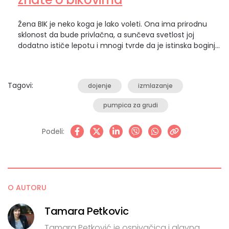
Žena BIK je neko koga je lako voleti. Ona ima prirodnu
sklonost da bude privlačna, a sunčeva svetlost joj
dodatno ističe lepotu i mnogi tvrde da je istinska boginja.
Zvuči otrcano, ali žena BIK je zemaljska kraljica. Prvi
zemljani znak zodijaka i metaforički, ona je trava koja se
pojavljuje posle zime. Kakva je žena BIK?…
Tagovi:
dojenje
izmlazanje
pumpica za grudi
Podeli:
O AUTORU
Tamara Petkovic
Tamara Petković je osnivačica i glavna