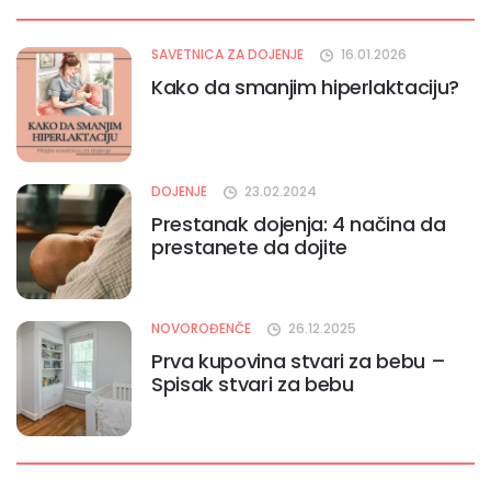
SAVETNICA ZA DOJENJE
16.01.2026
Kako da smanjim hiperlaktaciju?
DOJENJE
23.02.2024
Prestanak dojenja: 4 načina da
prestanete da dojite
NOVOROĐENČE
26.12.2025
Prva kupovina stvari za bebu –
Spisak stvari za bebu