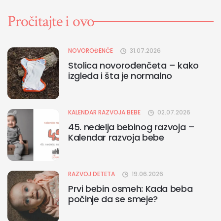
Pročitajte i ovo
NOVOROĐENČE
31.07.2026
Stolica novorođenčeta – kako
izgleda i šta je normalno
KALENDAR RAZVOJA BEBE
02.07.2026
45. nedelja bebinog razvoja –
Kalendar razvoja bebe
RAZVOJ DETETA
19.06.2026
Prvi bebin osmeh: Kada beba
počinje da se smeje?