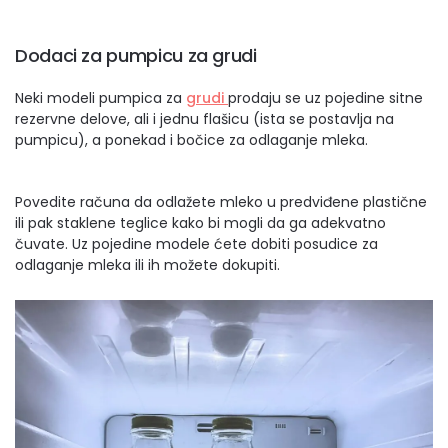
Dodaci za pumpicu za grudi
Neki modeli pumpica za
grudi
prodaju se uz pojedine sitne
rezervne delove, ali i jednu flašicu (ista se postavlja na
pumpicu), a ponekad i bočice za odlaganje mleka.
Povedite računa da odlažete mleko u predviđene plastične
ili pak staklene teglice kako bi mogli da ga adekvatno
čuvate. Uz pojedine modele ćete dobiti posudice za
odlaganje mleka ili ih možete dokupiti.