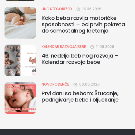
UNCATEGORIZED
16.06.2026
Kako beba razvija motoričke
sposobnosti – od prvih pokreta
do samostalnog kretanja
KALENDAR RAZVOJA BEBE
11.06.2026
46. nedelja bebinog razvoja –
Kalendar razvoja bebe
NOVOROĐENČE
09.06.2026
Prvi dani sa bebom: Štucanje,
podrigivanje bebe i bljuckanje