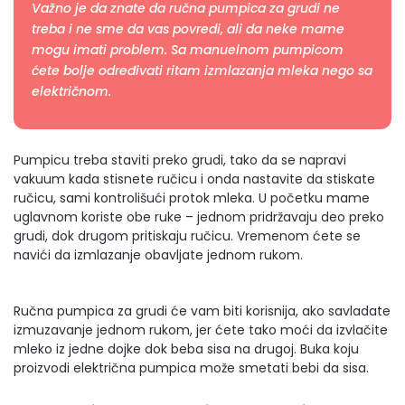
Važno je da znate da ručna pumpica za grudi ne
treba i ne sme da vas povredi, ali da neke mame
mogu imati problem. Sa manuelnom pumpicom
ćete bolje određivati ritam izmlazanja mleka nego sa
električnom.
Pumpicu treba staviti preko grudi, tako da se napravi
vakuum kada stisnete ručicu i onda nastavite da stiskate
ručicu, sami kontrolišući protok mleka. U početku mame
uglavnom koriste obe ruke – jednom pridržavaju deo preko
grudi, dok drugom pritiskaju ručicu. Vremenom ćete se
navići da izmlazanje obavljate jednom rukom.
Ručna pumpica za grudi će vam biti korisnija, ako savladate
izmuzavanje jednom rukom, jer ćete tako moći da izvlačite
mleko iz jedne dojke dok beba sisa na drugoj. Buka koju
proizvodi električna pumpica može smetati bebi da sisa.