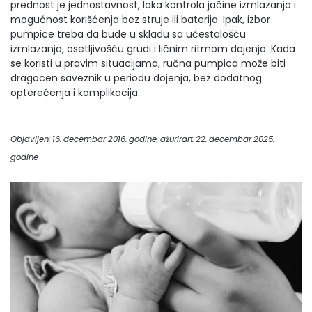
prednost je jednostavnost, laka kontrola jačine izmlazanja i
mogućnost korišćenja bez struje ili baterija. Ipak, izbor
pumpice treba da bude u skladu sa učestalošću
izmlazanja, osetljivošću grudi i ličnim ritmom dojenja. Kada
se koristi u pravim situacijama, ručna pumpica može biti
dragocen saveznik u periodu dojenja, bez dodatnog
opterećenja i komplikacija.
Objavljen: 16. decembar 2016. godine, ažuriran: 22. decembar 2025.
godine