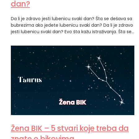
dan?
Da li je zdravo jesti lubenicu svaki dan? Šta se dešava sa
bubrezima ako jedete lubenicu svaki dan? Da li je zdravo
jesti lubenicu svaki dan? Evo šta kažu istraživanja. Šta se
dešava sa bubrezima ako stalno jedete lubenicu?
Lubenica je jedno od omiljenih letnjih osveženja. Sočna
je, slatka, sadrži malo kalorija i čak više od…
Žena BIK – 5 stvari koje treba da
znate o bikovima