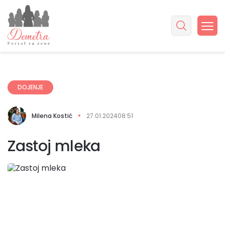
DOJENJE
Milena Kostić
27.01.2024
08:51
Zastoj mleka