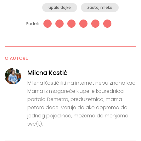
upala dojke
zastoj mleka
Podeli:
O AUTORU
Milena Kostić
Milena Kostić iliti na internet nebu znana kao
Mama iz magareće klupe je kourednica
portala Demetra, preduzetnica, mama
petoro dece. Veruje da ako dopremo do
jednog pojedinca, možemo da menjamo
sve(t).