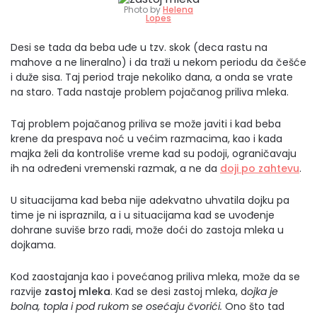
Photo by
Helena
Lopes
Desi se tada da beba uđe u tzv. skok (deca rastu na
mahove a ne lineralno) i da traži u nekom periodu da češće
i duže sisa. Taj period traje nekoliko dana, a onda se vrate
na staro. Tada nastaje problem pojačanog priliva mleka.
Taj problem pojačanog priliva se može javiti i kad beba
krene da prespava noć u većim razmacima, kao i kada
majka želi da kontroliše vreme kad su podoji, ograničavaju
ih na određeni vremenski razmak, a ne da
doji po zahtevu
.
U situacijama kad beba nije adekvatno uhvatila dojku pa
time je ni ispraznila, a i u situacijama kad se uvođenje
dohrane suviše brzo radi, može doći do zastoja mleka u
dojkama.
Kod zaostajanja kao i povećanog priliva mleka, može da se
razvije
zastoj mleka
. Kad se desi zastoj mleka, d
ojka je
bolna, topla i pod rukom se osećaju čvorići.
Ono što tad