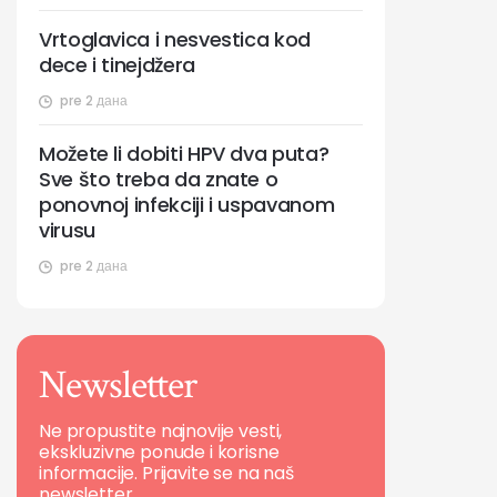
Vrtoglavica i nesvestica kod
dece i tinejdžera
pre 2 дана
Možete li dobiti HPV dva puta?
Sve što treba da znate o
ponovnoj infekciji i uspavanom
virusu
pre 2 дана
Newsletter
Ne propustite najnovije vesti,
ekskluzivne ponude i korisne
informacije. Prijavite se na naš
newsletter.