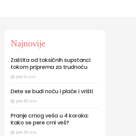
Najnovije
Zaštita od toksičnih supstanci
tokom priprema za trudnoću
pre 12 сати
Dete se budi noću i plače i vrišti
pre 23 сата
Pranje crnog veša u 4 koraka:
Kako se pere crni veš?
pre 23 сата