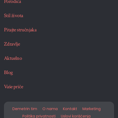
Porodica
Stil života
Pitajte stručnjaka
Zdravlje
Aktuelno
Blog
Vaše priče
Demetrin tim
O nama
Kontakt
Marketing
Politika privatnosti
Uslovi korišćenja