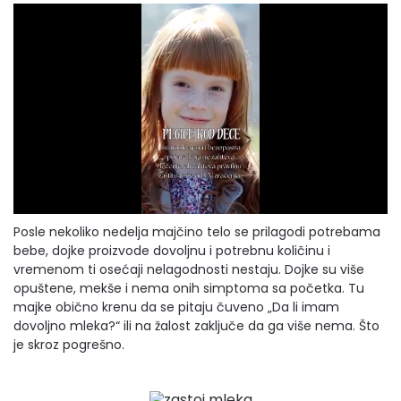
Posle nekoliko nedelja majčino telo se prilagodi potrebama
bebe, dojke proizvode dovoljnu i potrebnu količinu i
vremenom ti osećaji nelagodnosti nestaju. Dojke su više
opuštene, mekše i nema onih simptoma sa početka. Tu
majke obično krenu da se pitaju čuveno „Da li imam
dovoljno mleka?“ ili na žalost zaključe da ga više nema. Što
je skroz pogrešno.