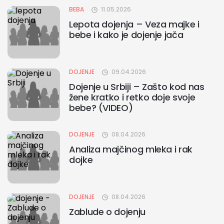
BEBA
11.05.2026
Lepota dojenja – Veza majke i
bebe i kako je dojenje jača
DOJENJE
09.04.2026
Dojenje u Srbiji – Zašto kod nas
žene kratko i retko doje svoje
bebe? (VIDEO)
DOJENJE
08.04.2026
Analiza majčinog mleka i rak
dojke
DOJENJE
08.04.2026
Zablude o dojenju