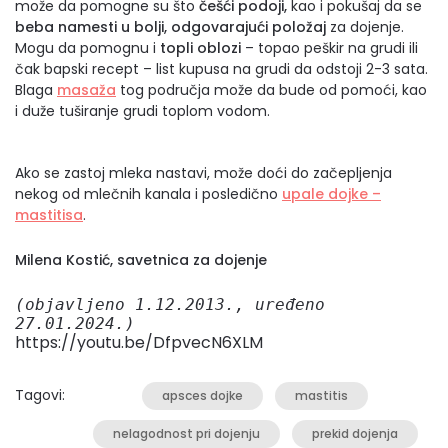
može da pomogne su što
češći podoji,
kao i pokušaj da se
beba namesti u bolji, odgovarajući položaj
za dojenje.
Mogu da pomognu i
topli oblozi
– topao peškir na grudi ili
čak bapski recept – list kupusa na grudi da odstoji 2-3 sata.
Blaga
masaža
tog područja može da bude od pomoći, kao
i duže tuširanje grudi toplom vodom.
Ako se zastoj mleka nastavi, može doći do začepljenja
nekog od mlečnih kanala i posledično
upale dojke –
mastitisa
.
Milena Kostić,
savetnica za dojenje
(objavljeno 1.12.2013., uređeno 
27.01.2024.)
https://youtu.be/DfpvecN6XLM
Tagovi:
apsces dojke
mastitis
nelagodnost pri dojenju
prekid dojenja