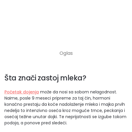
Šta znači zastoj mleka?
Početak dojenja
može da nosi sa sobom nelagodnost.
Naime, posle 9 meseci pripreme za taj čin, hormoni
konačno prestaju da koče nadolaženje mleka i majka prvih
nedelja to intenzivno oseća kroz moguće trnce, peckanja i
osećaj težine unutar dojki. Te neprijatnosti se izgube tokom
podoja, a ponove pred sledeći.