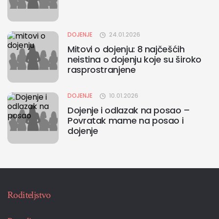
DOJENJE
24.01.2026
Mitovi o dojenju: 8 najčešćih
neistina o dojenju koje su široko
rasprostranjene
DOJENJE
10.01.2026
Dojenje i odlazak na posao –
Povratak mame na posao i
dojenje
Roditeljstvo