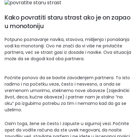
Kako povratiti staru strast ako je on zapao
u monotoniju
Potpuno poznavanje navika, stavova, mišljenja i ponašanja
vodi ka monotoniji. Ovo ne znači da vi više ne privlačite
partnera, već se strast gasi iz dosade i navike. Ova situacija
može da se dogodi kod oba partnera.
Počnite ponovo da se bavite zavođenjem partnera. To isto
radimo i na početku veze, često i nesvesno, a onda se
vremenom umorimo, steknemo nove obaveze (zajednički
život, deca, kućne obaveze) i partner nam je stalno “na
oku“ pa izgubimo potrebu za tim i nemamo kad da ga se
uželimo.
Osim toga, žene se često i zapuste u sigurnoj vezi. Počnite
opet da vodite računa da ste uvek negovani, da nosite
zavodljiv veš, stavljate parfem i ne idete u iscepanoj majici