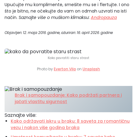
Upućujte mu komplimente, smešite mu se i flertujte. I ono
što je bitno, ne očekujte da vam on odmah uzvrati na isti
način.
Saznajte više o muškom klimaksu:
Andropauza
Objavljen: 12. maja 2016. godine, ažuriran: 16. april 2026. godine
Kako povratiti staru strast
Photo by
Everton Vila
on
Unsplash
Brak i samopouzdanje: Kako podržati partnera i
jačati vlastitu sigurnost
Saznajte više:
Kako održavati iskru u braku: 8 saveta za romantičnu
vezu i nakon više godina braka
Umetnost komunikacije u braku: 7 saveta kako