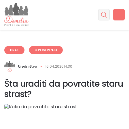
BRAK
U POVERENJU
Uredništvo
16.04.2026
14:30
Šta uraditi da povratite staru
strast?