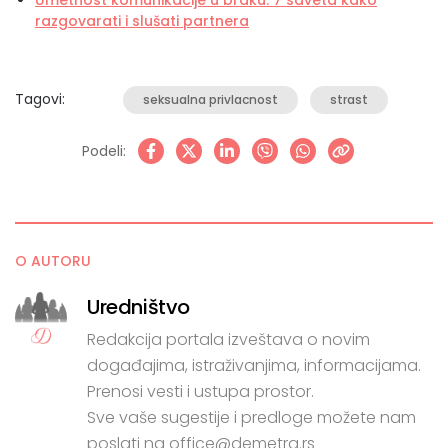
razgovarati i slušati partnera
Tagovi:
seksualna privlacnost
strast
Podeli:
O AUTORU
Uredništvo
Redakcija portala izveštava o novim
događajima, istraživanjima, informacijama.
Prenosi vesti i ustupa prostor.
Sve vaše sugestije i predloge možete nam
poslati na office@demetra.rs