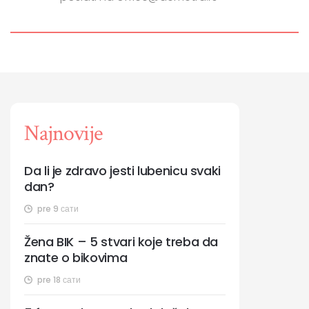
Najnovije
Da li je zdravo jesti lubenicu svaki
dan?
pre 9 сати
Žena BIK – 5 stvari koje treba da
znate o bikovima
pre 18 сати