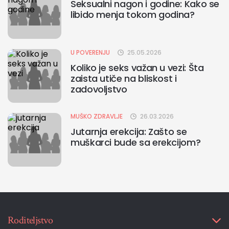
Seksualni nagon i godine: Kako se
libido menja tokom godina?
U POVERENJU
25.05.2026
Koliko je seks važan u vezi: Šta
zaista utiče na bliskost i
zadovoljstvo
MUŠKO ZDRAVLJE
26.03.2026
Jutarnja erekcija: Zašto se
muškarci bude sa erekcijom?
Roditeljstvo