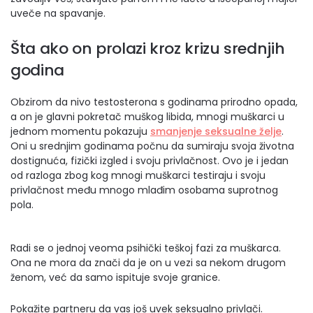
uveče na spavanje.
Šta ako on prolazi kroz krizu srednjih
godina
Obzirom da nivo testosterona s godinama prirodno opada,
a on je glavni pokretač muškog libida, mnogi muškarci u
jednom momentu pokazuju
smanjenje seksualne želje
.
Oni u srednjim godinama počnu da sumiraju svoja životna
dostignuća, fizički izgled i svoju privlačnost. Ovo je i jedan
od razloga zbog kog mnogi muškarci testiraju i svoju
privlačnost među mnogo mlađim osobama suprotnog
pola.
Radi se o jednoj veoma psihički teškoj fazi za muškarca.
Ona ne mora da znači da je on u vezi sa nekom drugom
ženom, već da samo ispituje svoje granice.
Pokažite partneru da vas još uvek seksualno privlači.