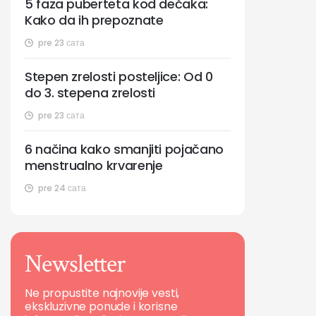
5 faza puberteta kod dečaka:
Kako da ih prepoznate
pre 23 сата
Stepen zrelosti posteljice: Od 0
do 3. stepena zrelosti
pre 23 сата
6 načina kako smanjiti pojačano
menstrualno krvarenje
pre 24 сата
Newsletter
Ne propustite najnovije vesti,
ekskluzivne ponude i korisne