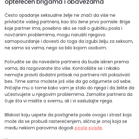
opterećen brigama i obavezama
Često opadanje seksualne želje ne znači da više ne
privlačite vašeg partnera, kao što žene prvo pomisle. Brige
koje partner ima, posebno ako se radi o gubitku posla i
novčanim problemima, mogu narušiti njegovo
samopouzdanje i dovesti do toga da izgubi želju za seksom,
ne samo sa vama, nego sa bilo kojom osobom.
Potrudite se da navedete partnera da bude iskren prema
vama, da razgovarate što više. Kontrolišite se i nikako
nemojte praviti dodatni pritisak na partnera niti pokazivati
bes. Time samo možete još više da ga odgurnete od sebe.
Pričajte mu o tome kako vam je stalo do njega i da želite da
učestvujete u njegovim problemima. Zamolite partnera da
čuje šta vi mislite o svemu, ali i vi saslušajte njega.
Bliskost koju uspete da postignete posle ovoga i strast koja
može da se probudi rasterećenjem, slična je onoj koja se
među nekiom parovima dogodi
posle svađe
.