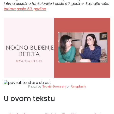
intima uspešno funkcioniše i posle 60. godine. Saznajte više:
Intima posle 60. godine
Photo by
Travis Grossen
on
Unsplash
U ovom tekstu