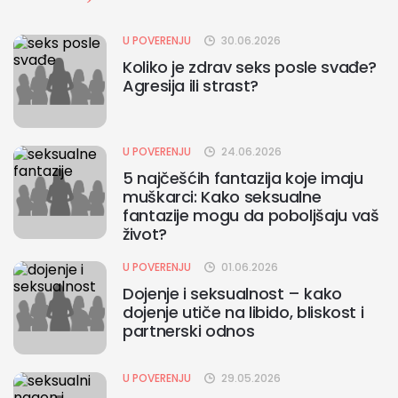
U POVERENJU
30.06.2026
Koliko je zdrav seks posle svađe?
Agresija ili strast?
U POVERENJU
24.06.2026
5 najčešćih fantazija koje imaju
muškarci: Kako seksualne
fantazije mogu da poboljšaju vaš
život?
U POVERENJU
01.06.2026
Dojenje i seksualnost – kako
dojenje utiče na libido, bliskost i
partnerski odnos
U POVERENJU
29.05.2026