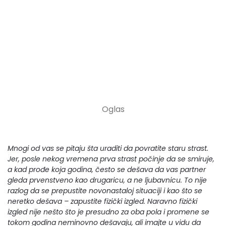
Mnogi od vas se pitaju šta uraditi da povratite staru strast.
Jer, posle nekog vremena prva strast počinje da se smiruje,
a kad prođe koja godina, često se dešava da vas partner
gleda prvenstveno kao drugaricu, a ne ljubavnicu. To nije
razlog da se prepustite novonastaloj situaciji i kao što se
neretko dešava – zapustite fizički izgled. Naravno fizički
izgled nije nešto što je presudno za oba pola i promene se
tokom godina neminovno dešavaju, ali imajte u vidu da