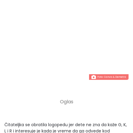
Foto:
Canva
& Demetra
Čitateljka se obratila logopedu jer dete ne zna da kaže G, K,
L i R i interesuje je kada je vreme da ga odvede kod