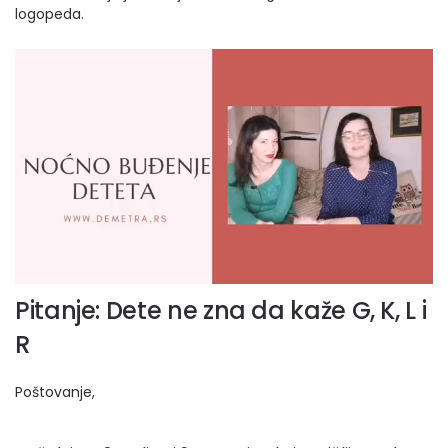
logopeda.
Pitanje: Dete ne zna da kaže G, K, L i
R
Poštovanje,