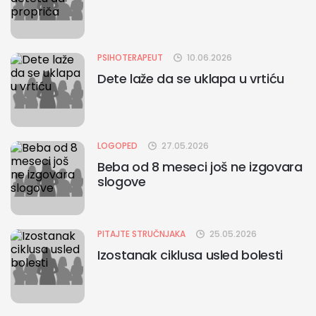
PSIHOTERAPEUT
10.06.2026
Dete laže da se uklapa u vrtiću
LOGOPED
27.05.2026
Beba od 8 meseci još ne izgovara
slogove
PITAJTE STRUČNJAKA
25.05.2026
Izostanak ciklusa usled bolesti