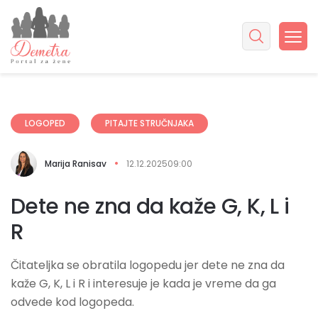
LOGOPED
PITAJTE STRUČNJAKA
Marija Ranisav
12.12.2025
09:00
Dete ne zna da kaže G, K, L i
R
Čitateljka se obratila logopedu jer dete ne zna da
kaže G, K, L i R i interesuje je kada je vreme da ga
odvede kod logopeda.