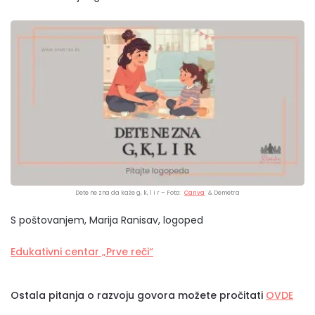
Dete ne zna da kaže g, k, l i r – Foto:
Canva
& Demetra
S poštovanjem, Marija Ranisav, logoped
Edukativni centar „Prve reči“
Ostala pitanja o razvoju govora možete pročitati
OVDE