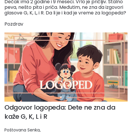
Dečak ima 2 godine i 9 meseci. Vrlo je pričljiv. Stalno
peva, nešto pita i priča. Međutim, ne zna da izgovori
glasove G, K, L, i R. Da li je i kad je vreme za logopeda?
Pozdrav
Odgovor logopeda: Dete ne zna da
kaže G, K, L i R
Poštovana Senka,