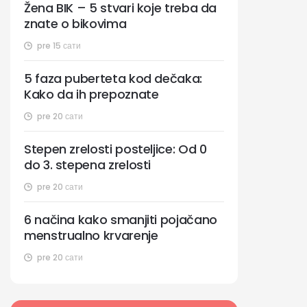
Žena BIK – 5 stvari koje treba da
znate o bikovima
pre 15 сати
5 faza puberteta kod dečaka:
Kako da ih prepoznate
pre 20 сати
Stepen zrelosti posteljice: Od 0
do 3. stepena zrelosti
pre 20 сати
6 načina kako smanjiti pojačano
menstrualno krvarenje
pre 20 сати