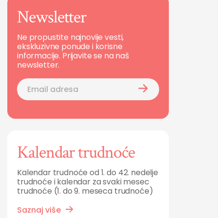
Newsletter
Ne propustite najnovije vesti,
ekskluzivne ponude i korisne
informacije. Prijavite se na naš
newsletter.
Kalendar trudnoće
Kalendar trudnoće od 1. do 42. nedelje
trudnoće i kalendar za svaki mesec
trudnoće (1. do 9. meseca trudnoće)
Saznaj više