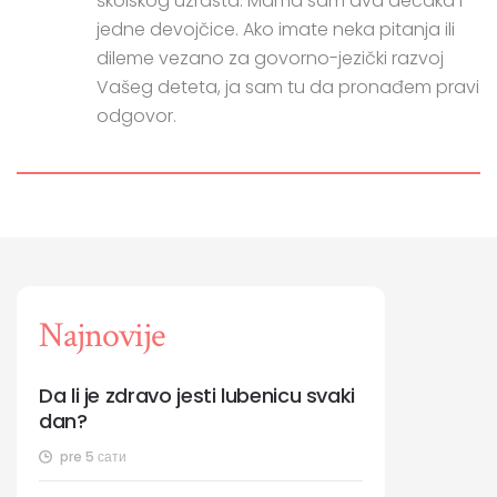
školskog uzrasta. Mama sam dva dečaka i
jedne devojčice. Ako imate neka pitanja ili
dileme vezano za govorno-jezički razvoj
Vašeg deteta, ja sam tu da pronađem pravi
odgovor.
Najnovije
Da li je zdravo jesti lubenicu svaki
dan?
pre 5 сати