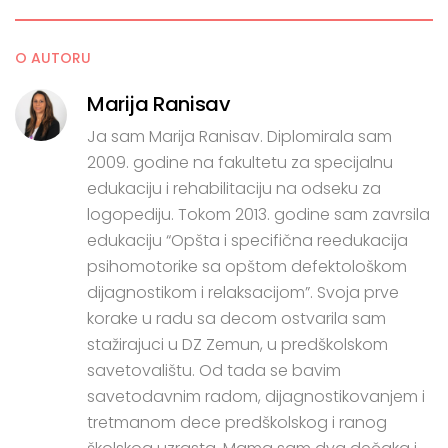
O AUTORU
Marija Ranisav
Ja sam Marija Ranisav. Diplomirala sam
2009. godine na fakultetu za specijalnu
edukaciju i rehabilitaciju na odseku za
logopediju. Tokom 2013. godine sam zavrsila
edukaciju “Opšta i specifična reedukacija
psihomotorike sa opštom defektološkom
dijagnostikom i relaksacijom”. Svoja prve
korake u radu sa decom ostvarila sam
stažirajuci u DZ Zemun, u predškolskom
savetovalištu. Od tada se bavim
savetodavnim radom, dijagnostikovanjem i
tretmanom dece predškolskog i ranog