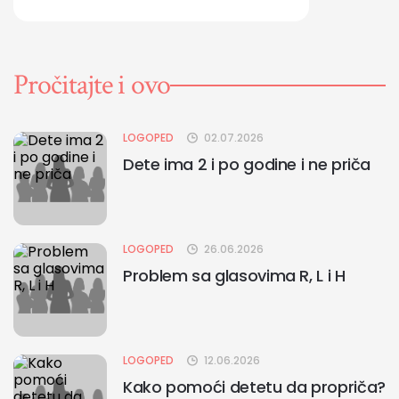
Pročitajte i ovo
LOGOPED
02.07.2026
Dete ima 2 i po godine i ne priča
LOGOPED
26.06.2026
Problem sa glasovima R, L i H
LOGOPED
12.06.2026
Kako pomoći detetu da propriča?