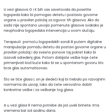
U vezi glasova G i K bih vas savetovala da posetite
logopeda kako bi pomogao detetu i postavio govorne
organe u pravilan položaj za izgovor tih glasova. Ako do
sada nije spontano usvojio pomenute glasove svakako je
neophodna logopedska intervencija u ovom slučaju.
Terapeuti pomoću logopedskih sondi ili putem digitalne
manipulacije pomažu detetu da postavi govorne organe u
pravilan položaj i da svesno ponove taj pokret kako bi
izazvali određenj glas. Potom dobijate vežbe koje ćete
primenjivati kod kuće kako bi se u spontanom govoru što
brze glas automatizovao.
Što se tiče glasa L on je sledeći koji bi trebalo po razvojnim
normama da usvoji, tako da ćete verovatno dobiti
konkretne vežbe i za vežbanje tog glasa.
A u vezi glasa R nema potrebe da još uvek brinete. Ima
vremena bar još godinu dana.