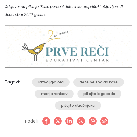
Odgovor na pitanje “Kako pomoći detetu da propriča?” objavljen: 15.
decembar 2020. godine
Tagovi:
razvoj govora
dete ne zna da kaže
marija ranisav
pitajte logopeda
pitajte stručnjaka
Podeli: