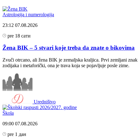
Astrologija i numerologija
23:12
07.08.2026
pre 18 сати
Žena BIK – 5 stvari koje treba da znate o bikovima
Zvuči otrcano, ali žena BIK je zemaljska kraljica. Prvi zemljani znak
zodijaka i metaforički, ona je trava koja se pojavljuje posle zime.
Uredništvo
Škola
09:00
07.08.2026
pre 1 дан