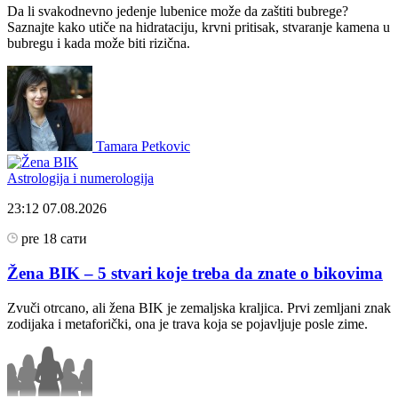
Da li svakodnevno jedenje lubenice može da zaštiti bubrege?
Saznajte kako utiče na hidrataciju, krvni pritisak, stvaranje kamena u
bubregu i kada može biti rizična.
Tamara Petkovic
Astrologija i numerologija
23:12
07.08.2026
pre 18 сати
Žena BIK – 5 stvari koje treba da znate o bikovima
Zvuči otrcano, ali žena BIK je zemaljska kraljica. Prvi zemljani znak
zodijaka i metaforički, ona je trava koja se pojavljuje posle zime.