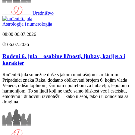
Uredništvo
Astrologija i numerologija
08:00
06.07.2026
06.07.2026
Rođeni 6. jula – osobine ličnosti, ljubav, karijera i
karakter
Rođeni 6.jula su nežne duše s jakom unutrašnjom strukturom.
Pripadnici znaka Raka, dodatno oblikovani brojem 6, kojim vlada
Venera, odišu toplinom, šarmom i potrebom za ljubavlju, lepotom i
harmonijom. To su ljudi koji ne traže samo bliskost već i estetsku,
emotivnu i duhovnu ravnotežu – kako u sebi, tako i u odnosima sa
drugima.