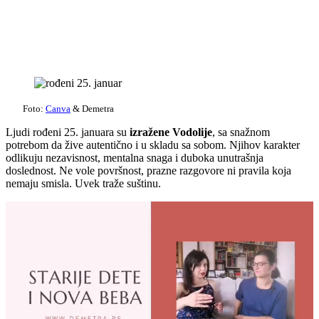
Foto:
Canva
& Demetra
Ljudi rođeni 25. januara su
izražene Vodolije
, sa snažnom
potrebom da žive autentično i u skladu sa sobom. Njihov karakter
odlikuju nezavisnost, mentalna snaga i duboka unutrašnja
doslednost. Ne vole površnost, prazne razgovore ni pravila koja
nemaju smisla. Uvek traže suštinu.