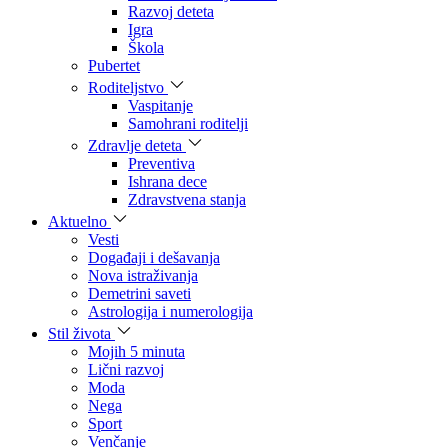
Razvoj deteta
Igra
Škola
Pubertet
Roditeljstvo
Vaspitanje
Samohrani roditelji
Zdravlje deteta
Preventiva
Ishrana dece
Zdravstvena stanja
Aktuelno
Vesti
Događaji i dešavanja
Nova istraživanja
Demetrini saveti
Astrologija i numerologija
Stil života
Mojih 5 minuta
Lični razvoj
Moda
Nega
Sport
Venčanje