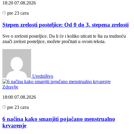
18:20
07.08.2026
pre 23 сата
Stepen zrelosti posteljice: Od 0 do 3. stepena zrelosti
Sve o zrelosti posteljice. Da li će i koliko uticati te šta za trudnoću
znači zrelost posteljice, možete pročitati u ovom teksta.
Uredništvo
Zdravlje
18:00
07.08.2026
pre 23 сата
6 načina kako smanjiti pojačano menstrualno
krvarenje