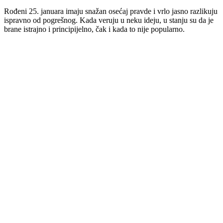
Rođeni 25. januara imaju snažan osećaj pravde i vrlo jasno razlikuju
ispravno od pogrešnog. Kada veruju u neku ideju, u stanju su da je
brane istrajno i principijelno, čak i kada to nije popularno.