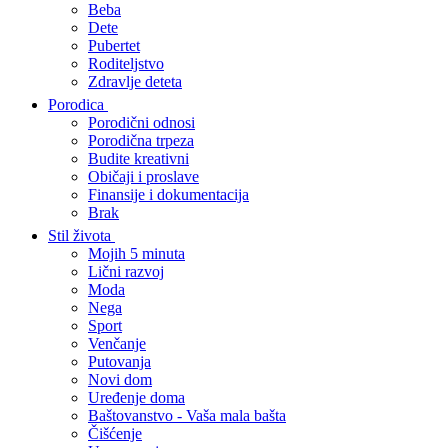
Beba
Dete
Pubertet
Roditeljstvo
Zdravlje deteta
Porodica
Porodični odnosi
Porodična trpeza
Budite kreativni
Običaji i proslave
Finansije i dokumentacija
Brak
Stil života
Mojih 5 minuta
Lični razvoj
Moda
Nega
Sport
Venčanje
Putovanja
Novi dom
Uređenje doma
Baštovanstvo - Vaša mala bašta
Čišćenje