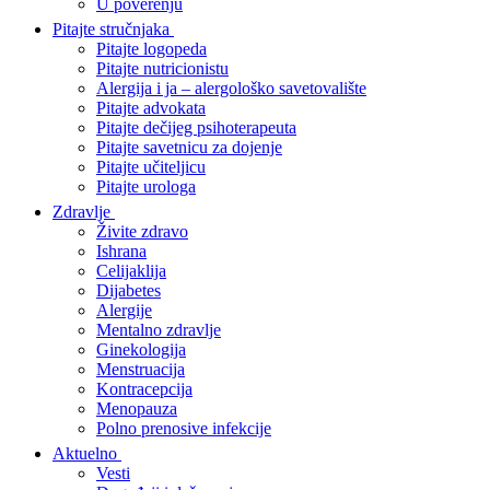
U poverenju
Pitajte stručnjaka
Pitajte logopeda
Pitajte nutricionistu
Alergija i ja – alergološko savetovalište
Pitajte advokata
Pitajte dečijeg psihoterapeuta
Pitajte savetnicu za dojenje
Pitajte učiteljicu
Pitajte urologa
Zdravlje
Živite zdravo
Ishrana
Celijaklija
Dijabetes
Alergije
Mentalno zdravlje
Ginekologija
Menstruacija
Kontracepcija
Menopauza
Polno prenosive infekcije
Aktuelno
Vesti