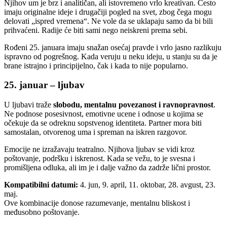
Njihov um je brz i analitičan, ali istovremeno vrlo kreativan. Često
imaju originalne ideje i drugačiji pogled na svet, zbog čega mogu
delovati „ispred vremena“. Ne vole da se uklapaju samo da bi bili
prihvaćeni. Radije će biti sami nego neiskreni prema sebi.
Rođeni 25. januara imaju snažan osećaj pravde i vrlo jasno razlikuju
ispravno od pogrešnog. Kada veruju u neku ideju, u stanju su da je
brane istrajno i principijelno, čak i kada to nije popularno.
25. januar – ljubav
U ljubavi traže
slobodu, mentalnu povezanost i ravnopravnost
.
Ne podnose posesivnost, emotivne ucene i odnose u kojima se
očekuje da se odreknu sopstvenog identiteta. Partner mora biti
samostalan, otvorenog uma i spreman na iskren razgovor.
Emocije ne izražavaju teatralno. Njihova ljubav se vidi kroz
poštovanje, podršku i iskrenost. Kada se vežu, to je svesna i
promišljena odluka, ali im je i dalje važno da zadrže lični prostor.
Kompatibilni datumi:
4. jun, 9. april, 11. oktobar, 28. avgust, 23.
maj.
Ove kombinacije donose razumevanje, mentalnu bliskost i
međusobno poštovanje.