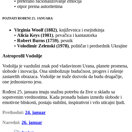
• preterano racionalizovanje emocija
• otpor prema autoritetima
POZNATI ROĐENI 25. JANUARA
Virginia Woolf (1882)
, književnica i esejistkinja
•
Alicia Keys (1981)
, pevačica i kantautorka
•
Robert Burns (1759)
, pesnik
•
Volodimir Zelenski (1978)
, političar i predsednik Ukrajine
Astroprofil Vodolije
Vodolija je vazdušni znak pod vladavinom Urana, planete promena,
slobode i inovacija. Ona simbolizuje budućnost, progres i rušenje
zastarelih obrazaca. Vodolije ne traže dozvolu da budu drugačije,
one jednostavno jesu.
Rođeni 25. januara imaju snažnu potrebu da žive u skladu sa
sopstvenim vrednostima. Kada pronađu balans između slobode i
emotivne bliskosti, postaju stabilni, inspirativni i vrlo uticajni ljudi.
Prethodni:
24. januar
Naredni:
26. januar