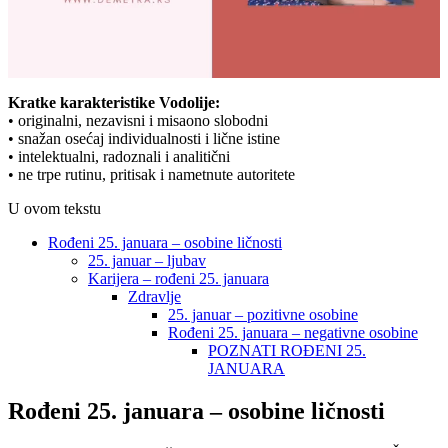
Kratke karakteristike Vodolije:
• originalni, nezavisni i misaono slobodni
• snažan osećaj individualnosti i lične istine
• intelektualni, radoznali i analitični
• ne trpe rutinu, pritisak i nametnute autoritete
U ovom tekstu
Rođeni 25. januara – osobine ličnosti
25. januar – ljubav
Karijera – rođeni 25. januara
Zdravlje
25. januar – pozitivne osobine
Rođeni 25. januara – negativne osobine
POZNATI ROĐENI 25.
JANUARA
Rođeni 25. januara – osobine ličnosti