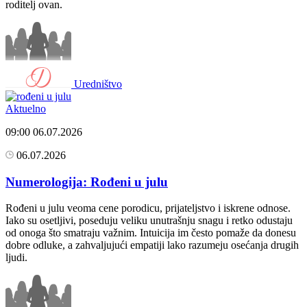
roditelj ovan.
Uredništvo
Aktuelno
09:00
06.07.2026
06.07.2026
Numerologija: Rođeni u julu
Rođeni u julu veoma cene porodicu, prijateljstvo i iskrene odnose.
Iako su osetljivi, poseduju veliku unutrašnju snagu i retko odustaju
od onoga što smatraju važnim. Intuicija im često pomaže da donesu
dobre odluke, a zahvaljujući empatiji lako razumeju osećanja drugih
ljudi.