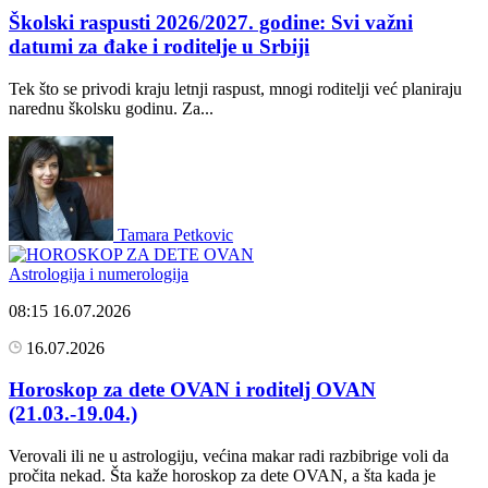
Školski raspusti 2026/2027. godine: Svi važni
datumi za đake i roditelje u Srbiji
Tek što se privodi kraju letnji raspust, mnogi roditelji već planiraju
narednu školsku godinu. Za...
Tamara Petkovic
Astrologija i numerologija
08:15
16.07.2026
16.07.2026
Horoskop za dete OVAN i roditelj OVAN
(21.03.-19.04.)
Verovali ili ne u astrologiju, većina makar radi razbibrige voli da
pročita nekad. Šta kaže horoskop za dete OVAN, a šta kada je