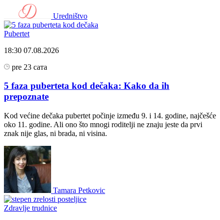
Uredništvo
Pubertet
18:30
07.08.2026
pre 23 сата
5 faza puberteta kod dečaka: Kako da ih
prepoznate
Kod većine dečaka pubertet počinje između 9. i 14. godine, najčešće
oko 11. godine. Ali ono što mnogi roditelji ne znaju jeste da prvi
znak nije glas, ni brada, ni visina.
Tamara Petkovic
Zdravlje trudnice