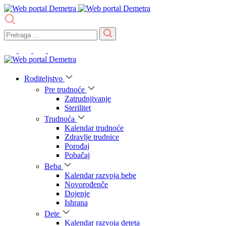
Roditeljstvo
Pre trudnoće
Zatrudnjivanje
Sterilitet
Trudnoća
Kalendar trudnoće
Zdravlje trudnice
Porođaj
Pobačaj
Beba
Kalendar razvoja bebe
Novorođenče
Dojenje
Ishrana
Dete
Kalendar razvoja deteta