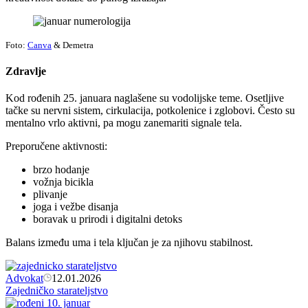
Foto:
Canva
& Demetra
Zdravlje
Kod rođenih 25. januara naglašene su vodolijske teme. Osetljive
tačke su nervni sistem, cirkulacija, potkolenice i zglobovi. Često su
mentalno vrlo aktivni, pa mogu zanemariti signale tela.
Preporučene aktivnosti:
brzo hodanje
vožnja bicikla
plivanje
joga i vežbe disanja
boravak u prirodi i digitalni detoks
Balans između uma i tela ključan je za njihovu stabilnost.
Advokat
12.01.2026
Zajedničko starateljstvo