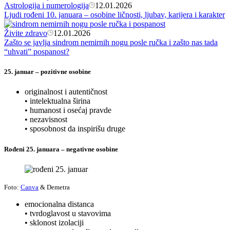
Astrologija i numerologija
12.01.2026
Ljudi rođeni 10. januara – osobine ličnosti, ljubav, karijera i karakter
Živite zdravo
12.01.2026
Zašto se javlja sindrom nemirnih nogu posle ručka i zašto nas tada
“uhvati” pospanost?
25. januar – pozitivne osobine
originalnost i autentičnost
• intelektualna širina
• humanost i osećaj pravde
• nezavisnost
• sposobnost da inspirišu druge
Rođeni 25. januara – negativne osobine
Foto:
Canva
& Demetra
emocionalna distanca
• tvrdoglavost u stavovima
• sklonost izolaciji