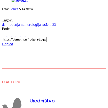
Foto:
Canva
& Demetra
Tagovi:
dan rodenja
numerologija
rođeni 25
Podeli:
Copied
O AUTORU
Uredništvo