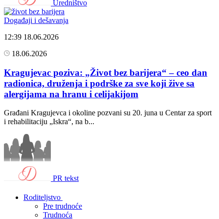
Uredništvo
Događaji i dešavanja
12:39
18.06.2026
18.06.2026
Kragujevac poziva: „Život bez barijera“ – ceo dan
radionica, druženja i podrške za sve koji žive sa
alergijama na hranu i celijakijom
Građani Kragujevca i okoline pozvani su 20. juna u Centar za sport
i rehabilitaciju „Iskra“, na b...
PR tekst
Roditeljstvo
Pre trudnoće
Trudnoća