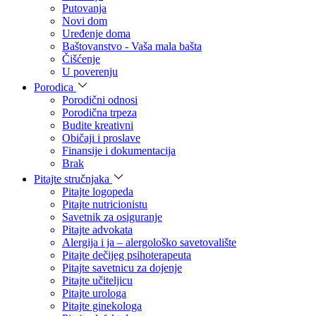
Putovanja
Novi dom
Uređenje doma
Baštovanstvo - Vaša mala bašta
Čišćenje
U poverenju
Porodica
Porodični odnosi
Porodična trpeza
Budite kreativni
Običaji i proslave
Finansije i dokumentacija
Brak
Pitajte stručnjaka
Pitajte logopeda
Pitajte nutricionistu
Savetnik za osiguranje
Pitajte advokata
Alergija i ja – alergološko savetovalište
Pitajte dečijeg psihoterapeuta
Pitajte savetnicu za dojenje
Pitajte učiteljicu
Pitajte urologa
Pitajte ginekologa