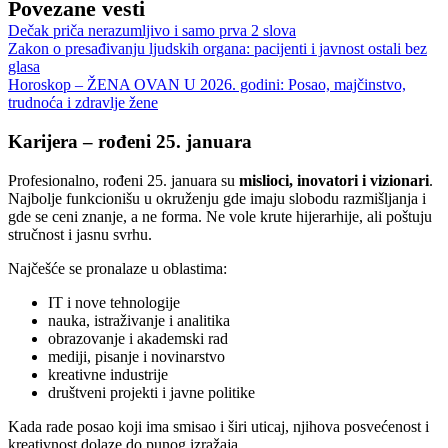
Povezane vesti
Dečak priča nerazumljivo i samo prva 2 slova
Zakon o presađivanju ljudskih organa: pacijenti i javnost ostali bez
glasa
Horoskop – ŽENA OVAN U 2026. godini: Posao, majčinstvo,
trudnoća i zdravlje žene
Karijera – rođeni 25. januara
Profesionalno, rođeni 25. januara su
mislioci, inovatori i vizionari
.
Najbolje funkcionišu u okruženju gde imaju slobodu razmišljanja i
gde se ceni znanje, a ne forma. Ne vole krute hijerarhije, ali poštuju
stručnost i jasnu svrhu.
Najčešće se pronalaze u oblastima:
IT i nove tehnologije
nauka, istraživanje i analitika
obrazovanje i akademski rad
mediji, pisanje i novinarstvo
kreativne industrije
društveni projekti i javne politike
Kada rade posao koji ima smisao i širi uticaj, njihova posvećenost i
kreativnost dolaze do punog izražaja.