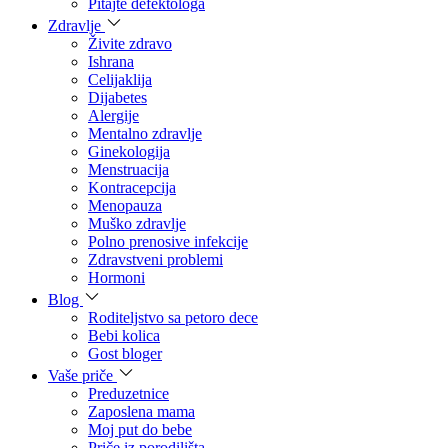
Pitajte defektologa
Zdravlje
Živite zdravo
Ishrana
Celijaklija
Dijabetes
Alergije
Mentalno zdravlje
Ginekologija
Menstruacija
Kontracepcija
Menopauza
Muško zdravlje
Polno prenosive infekcije
Zdravstveni problemi
Hormoni
Blog
Roditeljstvo sa petoro dece
Bebi kolica
Gost bloger
Vaše priče
Preduzetnice
Zaposlena mama
Moj put do bebe
Priče iz porodilišta