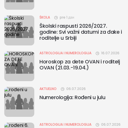
ŠKOLA
pre 1 дан
Školski raspusti 2026/2027.
godine: Svi važni datumi za đake i
roditelje u Srbiji
ASTROLOGIJA I NUMEROLOGIJA
16.07.2026
Horoskop za dete OVAN i roditelj
OVAN (21.03.-19.04.)
AKTUELNO
06.07.2026
Numerologija: Rođeni u julu
ASTROLOGIJA I NUMEROLOGIJA
06.07.2026