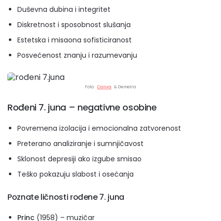
Duševna dubina i integritet
Diskretnost i sposobnost slušanja
Estetska i misaona sofisticiranost
Posvećenost znanju i razumevanju
Foto:
Canva
& Demetra
Rođeni 7. juna – negativne osobine
Povremena izolacija i emocionalna zatvorenost
Preterano analiziranje i sumnjičavost
Sklonost depresiji ako izgube smisao
Teško pokazuju slabost i osećanja
Poznate ličnosti rođene 7. juna
Princ
(1958) – muzičar