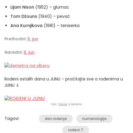
Lijam Nison
(1952) – glumac
Tom Džouns
(1940) – pevač
Ana Kurnjikova
(1981) – teniserka
Prethodni:
6. jun
Naredni:
8. jun
Rođeni ostalih dana u JUNU – pročitajte sve o rođenima u
JUNU ⇓
Foto:
Canva
& Demetra
Tagovi:
dan rodenja
numerologija
rodeni 7