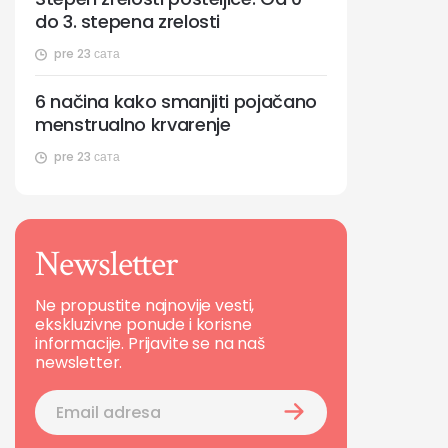
do 3. stepena zrelosti
pre 23 сата
6 načina kako smanjiti pojačano
menstrualno krvarenje
pre 23 сата
Newsletter
Ne propustite najnovije vesti,
ekskluzivne ponude i korisne
informacije. Prijavite se na naš
newsletter.