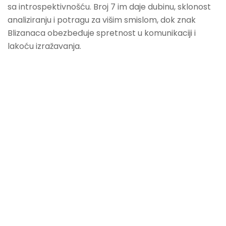
sa introspektivnošću. Broj 7 im daje dubinu, sklonost
analiziranju i potragu za višim smislom, dok znak
Blizanaca obezbeđuje spretnost u komunikaciji i
lakoću izražavanja.