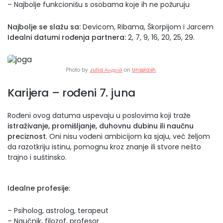
– Najbolje funkcionišu s osobama koje ih ne požuruju
Najbolje se slažu sa:
Devicom, Ribama, Škorpijom i Jarcem
Idealni datumi rođenja partnera:
2, 7, 9, 16, 20, 25, 29.
Photo by
Julia Андрэй
on
Unsplash
Karijera – rođeni 7. juna
Rođeni ovog datuma uspevaju u poslovima koji traže
istraživanje, promišljanje, duhovnu dubinu ili naučnu
preciznost
. Oni nisu vođeni ambicijom ka sjaju, već željom
da razotkriju istinu, pomognu kroz znanje ili stvore nešto
trajno i suštinsko.
Idealne profesije:
– Psiholog, astrolog, terapeut
– Naučnik, filozof, profesor