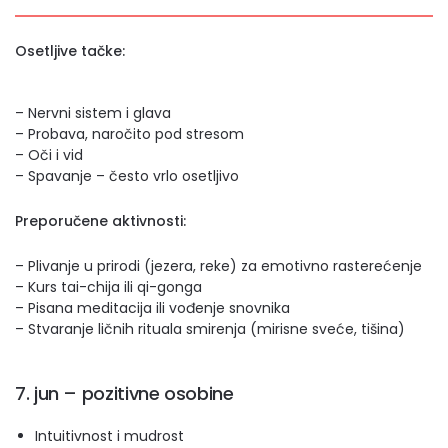
Osetljive tačke:
– Nervni sistem i glava
– Probava, naročito pod stresom
– Oči i vid
– Spavanje – često vrlo osetljivo
Preporučene aktivnosti:
– Plivanje u prirodi (jezera, reke) za emotivno rasterećenje
– Kurs tai-chija ili qi-gonga
– Pisana meditacija ili vođenje snovnika
– Stvaranje ličnih rituala smirenja (mirisne sveće, tišina)
7. jun – pozitivne osobine
Intuitivnost i mudrost