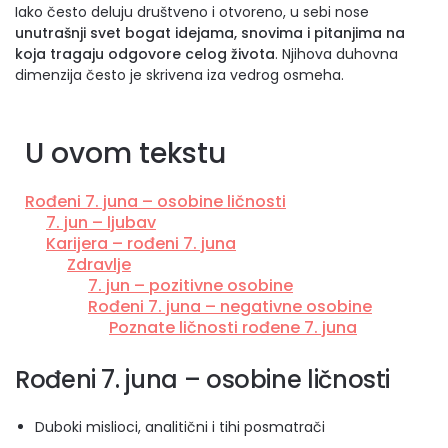
Iako često deluju društveno i otvoreno, u sebi nose
unutrašnji svet bogat idejama, snovima i pitanjima na
koja tragaju odgovore celog života
. Njihova duhovna
dimenzija često je skrivena iza vedrog osmeha.
U ovom tekstu
Rođeni 7. juna – osobine ličnosti
7. jun – ljubav
Karijera – rođeni 7. juna
Zdravlje
7. jun – pozitivne osobine
Rođeni 7. juna – negativne osobine
Poznate ličnosti rođene 7. juna
Rođeni 7. juna – osobine ličnosti
Duboki mislioci, analitični i tihi posmatrači