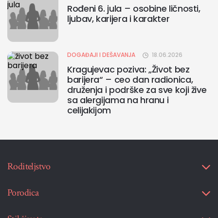
Rođeni 6. jula – osobine ličnosti,
ljubav, karijera i karakter
DOGAĐAJI I DEŠAVANJA
18.06.2026
Kragujevac poziva: „Život bez
barijera“ – ceo dan radionica,
druženja i podrške za sve koji žive
sa alergijama na hranu i
celijakijom
Roditeljstvo
Porodica