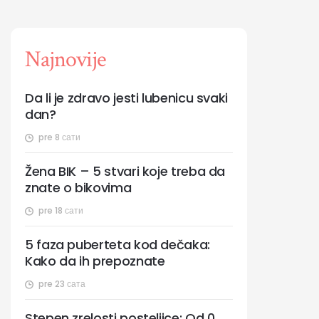
Najnovije
Da li je zdravo jesti lubenicu svaki
dan?
pre 8 сати
Žena BIK – 5 stvari koje treba da
znate o bikovima
pre 18 сати
5 faza puberteta kod dečaka:
Kako da ih prepoznate
pre 23 сата
Stepen zrelosti posteljice: Od 0