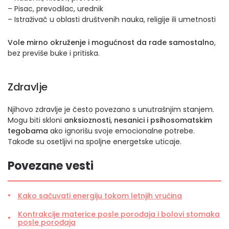
– Pisac, prevodilac, urednik
– Istraživač u oblasti društvenih nauka, religije ili umetnosti
Vole mirno okruženje i mogućnost da rade samostalno
,
bez previše buke i pritiska.
Zdravlje
Njihovo zdravlje je često povezano s unutrašnjim stanjem.
Mogu biti skloni
anksioznosti, nesanici i psihosomatskim
tegobama
ako ignorišu svoje emocionalne potrebe.
Takođe su osetljivi na spoljne energetske uticaje.
Povezane vesti
Kako sačuvati energiju tokom letnjih vrućina
Kontrakcije materice posle porođaja i bolovi stomaka
posle porođaja