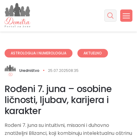
ASTROLOGIJA I NUMEROLOGIJA
AKTUELNO
Uredništvo
25.07.2025
08:35
Rođeni 7. juna – osobine
ličnosti, ljubav, karijera i
karakter
Rođeni 7. juna su intuitivni, misaoni i duhovno
znatiželjni Blizanci, koji kombinuju intelektualnu oštrinu