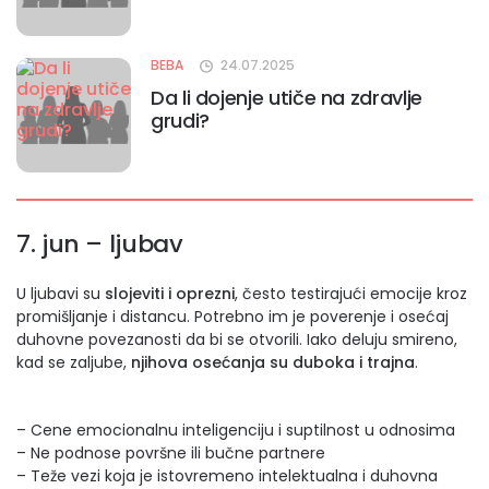
BEBA
24.07.2025
Da li dojenje utiče na zdravlje
grudi?
7. jun – ljubav
U ljubavi su
slojeviti i oprezni
, često testirajući emocije kroz
promišljanje i distancu. Potrebno im je poverenje i osećaj
duhovne povezanosti da bi se otvorili. Iako deluju smireno,
kad se zaljube,
njihova osećanja su duboka i trajna
.
– Cene emocionalnu inteligenciju i suptilnost u odnosima
– Ne podnose površne ili bučne partnere
– Teže vezi koja je istovremeno intelektualna i duhovna