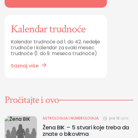
Kalendar trudnoće
Kalendar trudnoće od 1. do 42. nedelje
trudnoće i kalendar za svaki mesec
trudnoće (1. do 9. meseca trudnoće)
Saznaj više
Pročitajte i ovo
ASTROLOGIJA I NUMEROLOGIJA
pre 18 сати
Žena BIK – 5 stvari koje treba da
znate o bikovima