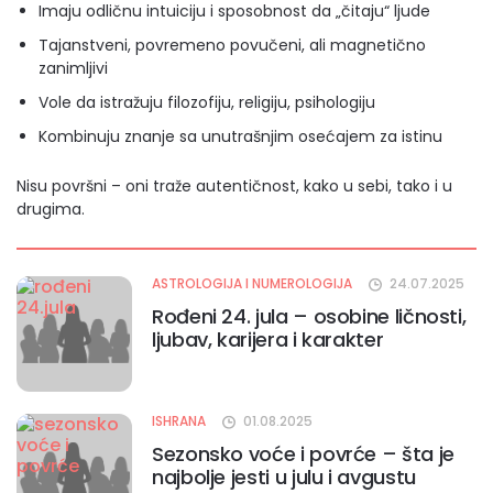
Imaju odličnu intuiciju i sposobnost da „čitaju“ ljude
Tajanstveni, povremeno povučeni, ali magnetično
zanimljivi
Vole da istražuju filozofiju, religiju, psihologiju
Kombinuju znanje sa unutrašnjim osećajem za istinu
Nisu površni – oni traže autentičnost, kako u sebi, tako i u
drugima.
ASTROLOGIJA I NUMEROLOGIJA
24.07.2025
Rođeni 24. jula – osobine ličnosti,
ljubav, karijera i karakter
ISHRANA
01.08.2025
Sezonsko voće i povrće – šta je
najbolje jesti u julu i avgustu