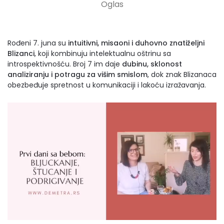
Rođeni 7. juna su
intuitivni, misaoni i duhovno znatiželjni
Blizanci
, koji kombinuju intelektualnu oštrinu sa
introspektivnošću. Broj 7 im daje
dubinu, sklonost
analiziranju i potragu za višim smislom
, dok znak Blizanaca
obezbeđuje spretnost u komunikaciji i lakoću izražavanja.