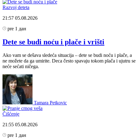
Razvoj deteta
21:57
05.08.2026
pre 1 дан
Dete se budi noću i plače i vrišti
Ako vam se dešava sledeća situacija – dete se budi noću i plače, a
ne možete da ga umirite. Deca često spavaju tokom plača i ujutru se
neće sećati ničega.
Tamara Petkovic
Čišćenje
21:55
05.08.2026
pre 1 дан