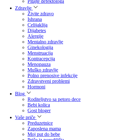
Pitajte defektologa
Zdravlje
Živite zdravo
Ishrana
Celijaklija
Dijabetes
Alergije
Mentalno zdravlje
Ginekologija
Menstruacija
Kontracepcija
Menopauza
Muško zdravlje
Polno prenosive infekcije
Zdravstveni problemi
Hormoni
Blog
Roditeljstvo sa petoro dece
Bebi kolica
Gost bloger
Vaše priče
Preduzetnice
Zaposlena mama
Moj put do bebe
Priče iz porodilišta