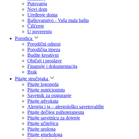
Putovanja
Novi dom
Uređenje doma
Baštovanstvo - Vaša mala bašta
Čišćenje
U poverenju
Porodica
Porodični odnosi
Porodična trpeza
Budite kreativni
Običaji i proslave
Finansije i dokumentacija
Brak
Pitajte stručnjaka
Pitajte logopeda
Pitajte nutricionistu
Savetnik za osiguranje
Pitajte advokata
Alergija i ja – alergološko savetovalište
Pitajte dečijeg psihoterapeuta
Pitajte savetnicu za dojenje
Pitajte učiteljicu
Pitajte urologa
Pitajte ginekologa