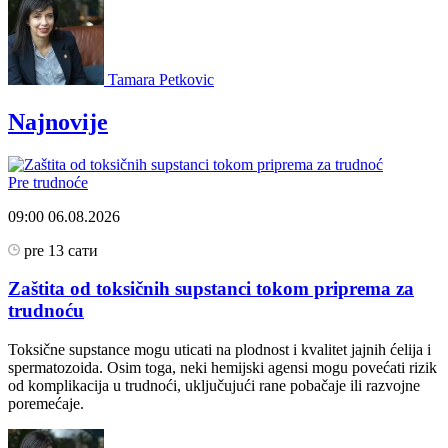
Tamara Petkovic
Najnovije
Pre trudnoće
09:00
06.08.2026
pre 13 сати
Zaštita od toksičnih supstanci tokom priprema za
trudnoću
Toksične supstance mogu uticati na plodnost i kvalitet jajnih ćelija i
spermatozoida. Osim toga, neki hemijski agensi mogu povećati rizik
od komplikacija u trudnoći, uključujući rane pobačaje ili razvojne
poremećaje.