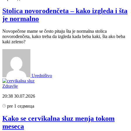
Stolica novorođenčeta – kako izgleda i šta
je normalno
Novopečene mame se često pitaju šta je normalna stolica
novorođenčeta, kako treba da izgleda kada beba kaki, šta ako beba
kaki zeleno?
Uredništvo
Zdravlje
20:38
30.07.2026
pre 1 седмица
Kako se cervikalna sluz menja tokom
meseca