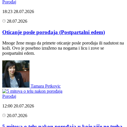
Porođaj
18:23
28.07.2026
28.07.2026
Oticanje posle porođaja (Postpartalni edem)
Mnoge žene mogu da primete oticanje posle porođaja ili nadutost na
koži. Ovo je posebno izraženo na nogama i licu i zove se
postpartalni edem.
Tamara Petkovic
Porođaj
12:00
20.07.2026
20.07.2026
5 mitova o telu nakon porođaja u koje više ne treba