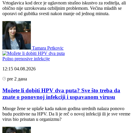
Vrtoglavica kod dece je uglavnom strašno iskustvo za roditelja, ali
obično nije uzrokovana ozbiljnim problemom. Većina mladih se
oporavi od gubitka svesti nakon manje od jednog minuta.
Tamara Petkovic
Polno prenosive infekcije
12:15
04.08.2026
pre 2 дана
Možete li dobiti HPV dva puta? Sve što treba da
znate o ponovnoj infekciji i uspavanom virusu
Mnoge žene se uplaše kada nakon godina urednih nalaza ponovo
budu pozitivne na HPV. Da li je reč o novoj infekciji ili je sve vreme
virus bio prisutan u organizmu?