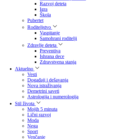
Razvoj deteta
Igra
Škola
Pubertet
Roditeljstvo
Vaspitanje
Samohrani roditelji
Zdravlje deteta
Preventiva
Ishrana dece
Zdravstvena stanja
Aktuelno
Vesti
Događaji i dešavanja
Nova istraživanja
Demetrini saveti
Astrologija i numerologija
Stil života
Mojih 5 minuta
Lični razvoj
Moda
Nega
Sport
Venčanje