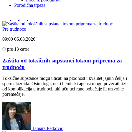
Porodična trpeza
Pre trudnoće
09:00
06.08.2026
pre 13 сати
Zaštita od toksičnih supstanci tokom priprema za
trudnoću
Toksične supstance mogu uticati na plodnost i kvalitet jajnih ćelija i
spermatozoida. Osim toga, neki hemijski agensi mogu povećati rizik
od komplikacija u trudnoći, uključujući rane pobačaje ili razvojne
poremećaje.
Tamara Petkovic