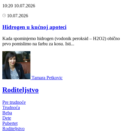
10:20
10.07.2026
10.07.2026
Hidrogen u kućnoj apoteci
Kada spominjemo hidrogen (vodonik peroksid – H2O2) obično
prvo pomislimo na farbu za kosu. Isti...
Tamara Petkovic
Roditeljstvo
Pre trudnoće
Trudnoća
Beba
Dete
Pubertet
Roditeljstvo