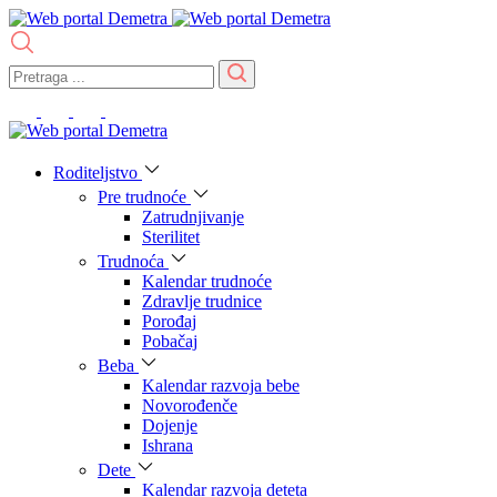
Roditeljstvo
Pre trudnoće
Zatrudnjivanje
Sterilitet
Trudnoća
Kalendar trudnoće
Zdravlje trudnice
Porođaj
Pobačaj
Beba
Kalendar razvoja bebe
Novorođenče
Dojenje
Ishrana
Dete
Kalendar razvoja deteta