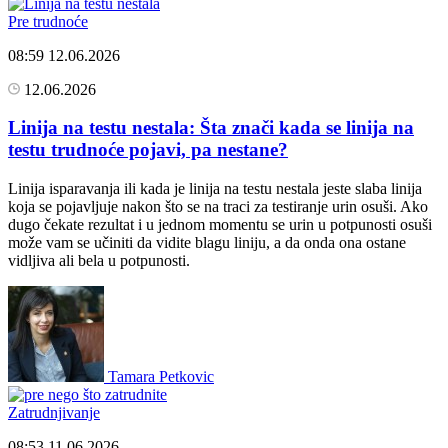
Pre trudnoće
08:59
12.06.2026
12.06.2026
Linija na testu nestala: Šta znači kada se linija na
testu trudnoće pojavi, pa nestane?
Linija isparavanja ili kada je linija na testu nestala jeste slaba linija
koja se pojavljuje nakon što se na traci za testiranje urin osuši. Ako
dugo čekate rezultat i u jednom momentu se urin u potpunosti osuši
može vam se učiniti da vidite blagu liniju, a da onda ona ostane
vidljiva ali bela u potpunosti.
Tamara Petkovic
Zatrudnjivanje
08:53
11.06.2026