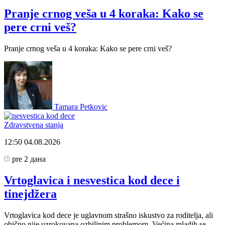
Pranje crnog veša u 4 koraka: Kako se
pere crni veš?
Pranje crnog veša u 4 koraka: Kako se pere crni veš?
Tamara Petkovic
Zdravstvena stanja
12:50
04.08.2026
pre 2 дана
Vrtoglavica i nesvestica kod dece i
tinejdžera
Vrtoglavica kod dece je uglavnom strašno iskustvo za roditelja, ali
obično nije uzrokovana ozbiljnim problemom. Većina mladih se