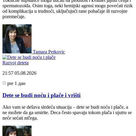
Toksične supstance mogu uticati na plodnost i kvalitet jajnih ćelija i
spermatozoida. Osim toga, neki hemijski agensi mogu povećati rizik
od komplikacija u trudnoći, uključujući rane pobačaje ili razvojne
poremećaje.
Tamara Petkovic
Razvoj deteta
21:57
05.08.2026
pre 1 дан
Dete se budi noću i plače i vrišti
Ako vam se dešava sledeća situacija – dete se budi noću i plače, a
ne možete da ga umirite. Deca često spavaju tokom plača i ujutru se
neće sećati ničega.