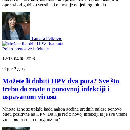
oporavi od gubitka svesti nakon manje od jednog minuta.
Tamara Petkovic
Polno prenosive infekcije
12:15
04.08.2026
pre 2 дана
Možete li dobiti HPV dva puta? Sve što
treba da znate o ponovnoj infekciji i
uspavanom virusu
Mnoge žene se uplaše kada nakon godina urednih nalaza ponovo
budu pozitivne na HPV. Da li je reč o novoj infekciji ili je sve vreme
virus bio prisutan u organizmu?