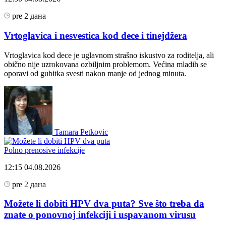
pre 2 дана
Vrtoglavica i nesvestica kod dece i tinejdžera
Vrtoglavica kod dece je uglavnom strašno iskustvo za roditelja, ali
obično nije uzrokovana ozbiljnim problemom. Većina mladih se
oporavi od gubitka svesti nakon manje od jednog minuta.
Tamara Petkovic
Polno prenosive infekcije
12:15
04.08.2026
pre 2 дана
Možete li dobiti HPV dva puta? Sve što treba da
znate o ponovnoj infekciji i uspavanom virusu