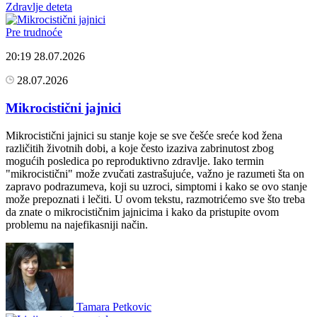
Zdravlje deteta
Pre trudnoće
20:19
28.07.2026
28.07.2026
Mikrocistični jajnici
Mikrocistični jajnici su stanje koje se sve češće sreće kod žena
različitih životnih dobi, a koje često izaziva zabrinutost zbog
mogućih posledica po reproduktivno zdravlje. Iako termin
"mikrocistični" može zvučati zastrašujuće, važno je razumeti šta on
zapravo podrazumeva, koji su uzroci, simptomi i kako se ovo stanje
može prepoznati i lečiti. U ovom tekstu, razmotrićemo sve što treba
da znate o mikrocističnim jajnicima i kako da pristupite ovom
problemu na najefikasniji način.
Tamara Petkovic