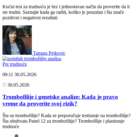
Kućni test za trudnoću je brz i jednostavan način da proverite da li
ste trudni. Saznajte kada ga raditi, koliko je pouzdan i šta znače
pozitivni i negativni rezultati.
Tamara Petkovic
Pre trudnoće
09:11
30.05.2026
30.05.2026
Trombofilije i genetske analize: Kada je pravo
vreme da proverite svoj rizik?
Šta su trombofilije? Kada se preporučuje testiranje na trombofilije?
Šta obuhvata Panel 12 za trombofilije? Trombofilije i planiranje
trudnoće