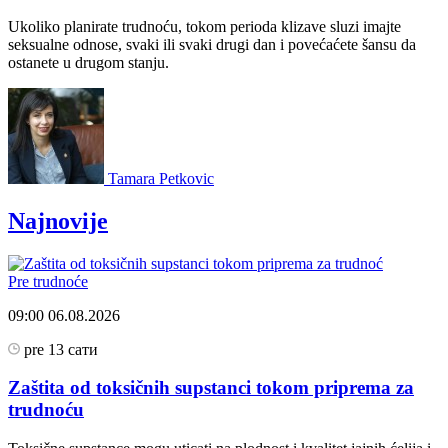
Ukoliko planirate trudnoću, tokom perioda klizave sluzi imajte
seksualne odnose, svaki ili svaki drugi dan i povećaćete šansu da
ostanete u drugom stanju.
Tamara Petkovic
Najnovije
Pre trudnoće
09:00
06.08.2026
pre 13 сати
Zaštita od toksičnih supstanci tokom priprema za
trudnoću