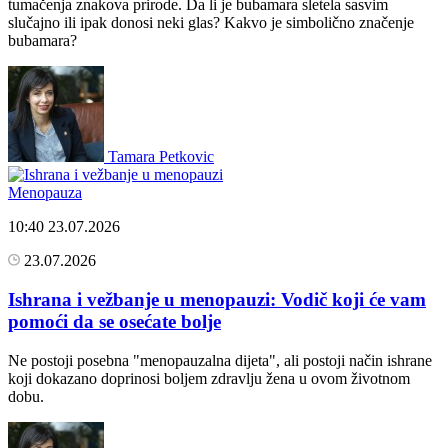
tumačenja znakova prirode. Da li je bubamara sletela sasvim
slučajno ili ipak donosi neki glas? Kakvo je simbolično značenje
bubamara?
Tamara Petkovic
Menopauza
10:40
23.07.2026
23.07.2026
Ishrana i vežbanje u menopauzi: Vodič koji će vam
pomoći da se osećate bolje
Ne postoji posebna "menopauzalna dijeta", ali postoji način ishrane
koji dokazano doprinosi boljem zdravlju žena u ovom životnom
dobu.