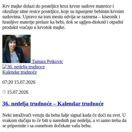
Krv majke dolazi do posteljice kroz krvne sudove materice i
okružuje sitne resice posteljice, koje su ispunjene bebinim krvnim
sudovima. Upravo na tom mestu odvija se razmena – kiseonik i
hranljive materije prelaze ka bebi, dok se ugljen-dioksid i otpadni
produkti vraćaju u krvotok majke.
Tamara Petkovic
Kalendar trudnoće
07:20
15.07.2026
15.07.2026
36. nedelja trudnoće – Kalendar trudnoće
Neki istraživači veruju da beba šalje signal kada će doći na svet. U
svakom slučaju to će biti u narednih par nedelja, a vi samo treba da
se pripremite i sa osmehom dočekate vašu bebu.