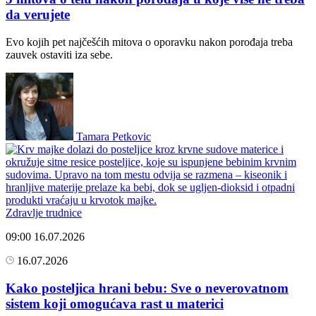
da verujete
Evo kojih pet najčešćih mitova o oporavku nakon porođaja treba
zauvek ostaviti iza sebe.
Tamara Petkovic
Zdravlje trudnice
09:00
16.07.2026
16.07.2026
Kako posteljica hrani bebu: Sve o neverovatnom
sistem koji omogućava rast u materici