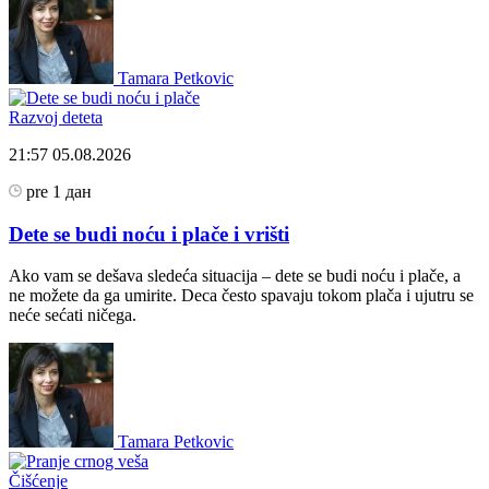
Tamara Petkovic
Razvoj deteta
21:57
05.08.2026
pre 1 дан
Dete se budi noću i plače i vrišti
Ako vam se dešava sledeća situacija – dete se budi noću i plače, a
ne možete da ga umirite. Deca često spavaju tokom plača i ujutru se
neće sećati ničega.
Tamara Petkovic
Čišćenje