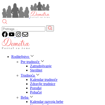
Roditeljstvo
Pre trudnoće
Zatrudnjivanje
Sterilitet
Trudnoća
Kalendar trudnoće
Zdravlje trudnice
Porođaj
Pobačaj
Beba
Kalendar razvoja bebe