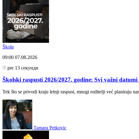
Škola
09:00
07.08.2026
pre 13 секунди
Školski raspusti 2026/2027. godine: Svi važni datumi z
Tek što se privodi kraju letnji raspust, mnogi roditelji već planiraju n
Tamara Petkovic