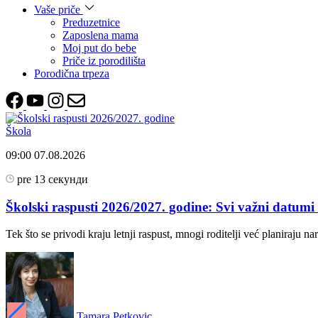
Vaše priče
Preduzetnice
Zaposlena mama
Moj put do bebe
Priče iz porodilišta
Porodična trpeza
Škola
09:00
07.08.2026
pre 13 секунди
Školski raspusti 2026/2027. godine: Svi važni datumi z
Tek što se privodi kraju letnji raspust, mnogi roditelji već planiraju n
Tamara Petkovic