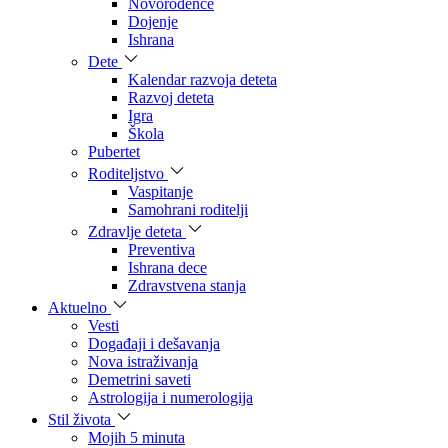
Novorođenče
Dojenje
Ishrana
Dete
Kalendar razvoja deteta
Razvoj deteta
Igra
Škola
Pubertet
Roditeljstvo
Vaspitanje
Samohrani roditelji
Zdravlje deteta
Preventiva
Ishrana dece
Zdravstvena stanja
Aktuelno
Vesti
Događaji i dešavanja
Nova istraživanja
Demetrini saveti
Astrologija i numerologija
Stil života
Mojih 5 minuta