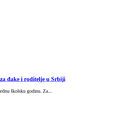
a đake i roditelje u Srbiji
arednu školsku godinu. Za...