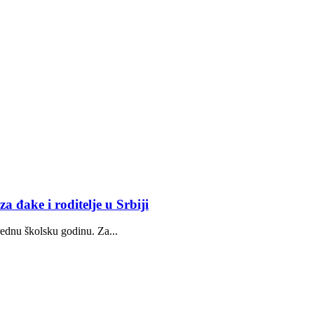
a đake i roditelje u Srbiji
arednu školsku godinu. Za...