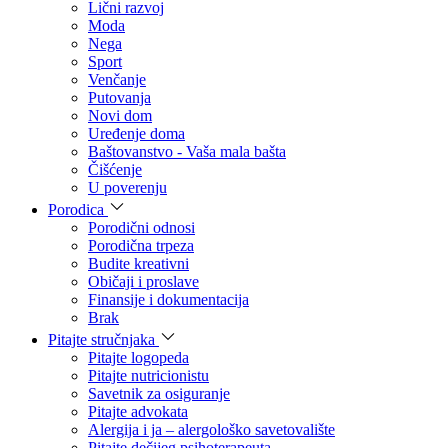
Lični razvoj
Moda
Nega
Sport
Venčanje
Putovanja
Novi dom
Uređenje doma
Baštovanstvo - Vaša mala bašta
Čišćenje
U poverenju
Porodica
Porodični odnosi
Porodična trpeza
Budite kreativni
Običaji i proslave
Finansije i dokumentacija
Brak
Pitajte stručnjaka
Pitajte logopeda
Pitajte nutricionistu
Savetnik za osiguranje
Pitajte advokata
Alergija i ja – alergološko savetovalište
Pitajte dečijeg psihoterapeuta