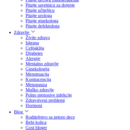
Pitajte savetnicu za dojenje
Pitajte učiteljicu
Pitajte urologa
Pitajte ginekologa
Pitajte defektologa
Zdravlje
Živite zdravo
Ishrana
Celijaklija
Dijabetes
Alergije
Mentalno zdravlje
Ginekologija
Menstruacija
Kontracepcija
Menopauza
Muško zdravlje
Polno prenosive infekcije
Zdravstveni problemi
Hormoni
Blog
Roditeljstvo sa petoro dece
Bebi kolica
Gost bloger