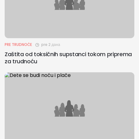
PRE TRUDNOĆE
pre 2 дана
Zaštita od toksičnih supstanci tokom priprema
za trudnoću