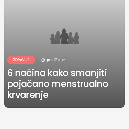
ZDRAVLJE
pre 17 сати
6 načina kako smanjiti
pojačano menstrualno
krvarenje