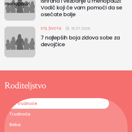
Ishrana i vežbanje u menopauzi:
Vodič koji će vam pomoći da se
osećate bolje
STIL ŽIVOTA
15.07.2026
7 najlepših boja zidova sobe za
devojčice
Roditeljstvo
Pre trudnoće
Trudnoća
Beba