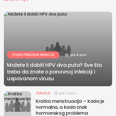
POLNO PRENOSIVE INFEKCIJE
pre 4 дана
Možete li dobiti HPV dva puta? Sve što
treba da znate o ponovnoj infekciji i
uspavanom virusu
ZDRAVLJE
pre 4 дана
Kratka menstruacija – Kada je
normalna, a kada znak
hormonskog problema