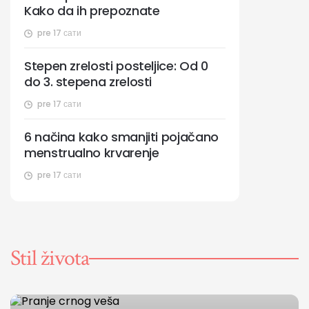
Kako da ih prepoznate
pre 17 сати
Stepen zrelosti posteljice: Od 0
do 3. stepena zrelosti
pre 17 сати
6 načina kako smanjiti pojačano
menstrualno krvarenje
pre 17 сати
Stil života