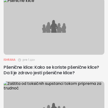
ISHRANA
pre 1 дан
Pšenične klice: Kako se koriste pšenične klice?
Da li je zdravo jesti pšenične klice?