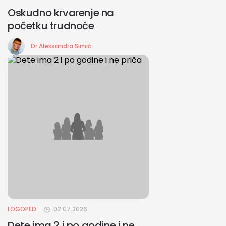
Oskudno krvarenje na
početku trudnoće
Dr Aleksandra Simić
LOGOPED
02.07.2026
Dete ima 2 i po godine i ne