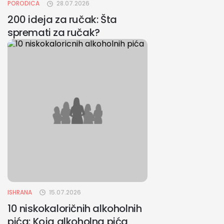
PORODICA
28.07.2026
200 ideja za ručak: Šta
spremati za ručak?
ISHRANA
15.07.2026
10 niskokaloričnih alkoholnih
pića: Koja alkoholna pića