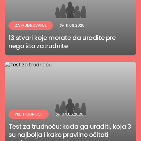
ZATRUDNJIVANJE
11.06.2026
13 stvari koje morate da uradite pre
nego što zatrudnite
PRE TRUDNOĆE
04.06.2026
Test za trudnoću: kada ga uraditi, koja 3
su najbolja i kako pravilno očitati