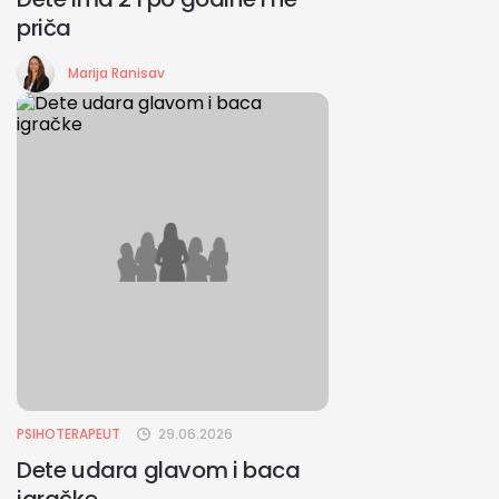
priča
Marija Ranisav
PSIHOTERAPEUT
29.06.2026
Dete udara glavom i baca
igračke