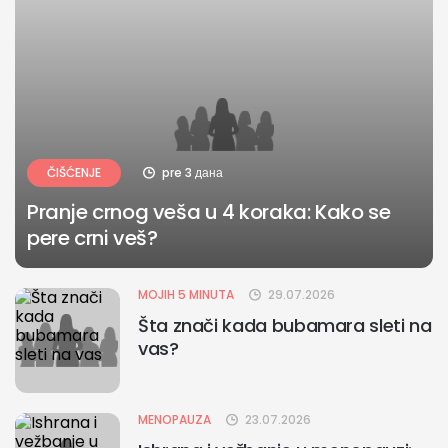
ČIŠĆENJE
pre 3 дана
Pranje crnog veša u 4 koraka: Kako se
pere crni veš?
MOJIH 5 MINUTA
29.07.2026
Šta znači kada bubamara sleti na
vas?
MENOPAUZA
23.07.2026