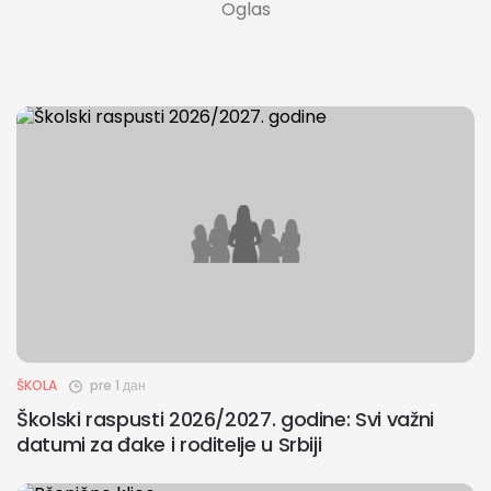
ŠKOLA
pre 1 дан
Školski raspusti 2026/2027. godine: Svi važni
datumi za đake i roditelje u Srbiji