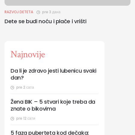
RAZVOJ DETETA
pre 3 дана
Dete se budi noću i plače i vrišti
Najnovije
Da li je zdravo jesti lubenicu svaki
dan?
pre 2 сата
Žena BIK – 5 stvari koje treba da
znate o bikovima
pre 12 сати
5 faza puberteta kod dečaka: