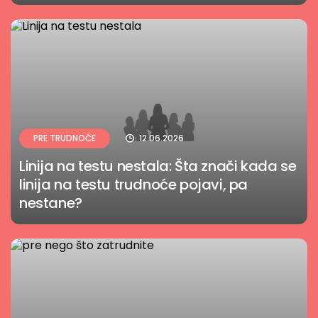
PRE TRUDNOĆE
12.06.2026
Linija na testu nestala: Šta znači kada se
linija na testu trudnoće pojavi, pa
nestane?