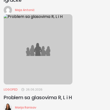
Maja Antonić
LOGOPED
26.06.2026
Problem sa glasovima R, L i H
Marija Ranisav