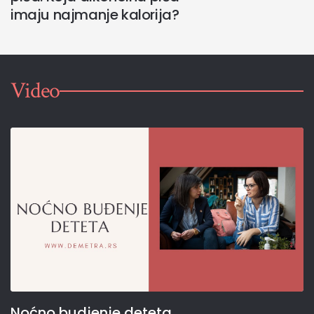
imaju najmanje kalorija?
Video
Noćno budjenje deteta