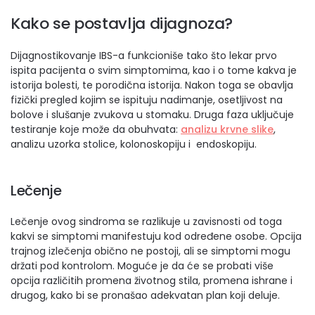
Kako se postavlja dijagnoza?
Dijagnostikovanje IBS-a funkcioniše tako što lekar prvo
ispita pacijenta o svim simptomima, kao i o tome kakva je
istorija bolesti, te porodična istorija. Nakon toga se obavlja
fizički pregled kojim se ispituju nadimanje, osetljivost na
bolove i slušanje zvukova u stomaku. Druga faza uključuje
testiranje koje može da obuhvata:
analizu krvne slike
,
analizu uzorka stolice, kolonoskopiju i endoskopiju.
Lečenje
Lečenje ovog sindroma se razlikuje u zavisnosti od toga
kakvi se simptomi manifestuju kod određene osobe. Opcija
trajnog izlečenja obično ne postoji, ali se simptomi mogu
držati pod kontrolom. Moguće je da će se probati više
opcija različitih promena životnog stila, promena ishrane i
drugog, kako bi se pronašao adekvatan plan koji deluje.