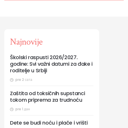
Najnovije
Školski raspusti 2026/2027.
godine: Svi važni datumi za đake i
roditelje u Srbiji
pre 2 сата
Zaštita od toksičnih supstanci
tokom priprema za trudnoću
pre 1 дан
Dete se budi noću i plače i vrišti