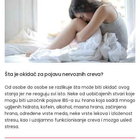
Šta je okidač za pojavu nervoznih creva?
Od osobe do osobe se razlikuje šta može biti okidač ovog
stanja jer ne reaguju svi isto. Neke od uobičajenih stvari koje
mogu biti uzročnik pojave IBS-a su: hrana koja sadrži mnogo
ugljenih hidrata, kofein, alkohol, masna hrana, začinjena
hrana, određene vrste meda, neke vrste lekova i izloženost
stresu, kao i uzajamno funkcionisanje creva i mozga usled
stresa.