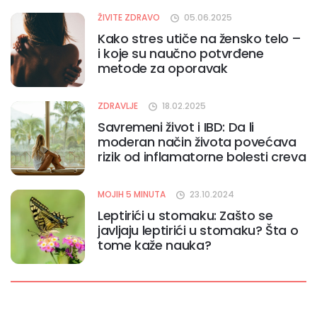
ŽIVITE ZDRAVO
05.06.2025
Kako stres utiče na žensko telo –
i koje su naučno potvrđene
metode za oporavak
ZDRAVLJE
18.02.2025
Savremeni život i IBD: Da li
moderan način života povećava
rizik od inflamatorne bolesti creva
MOJIH 5 MINUTA
23.10.2024
Leptirići u stomaku: Zašto se
javljaju leptirići u stomaku? Šta o
tome kaže nauka?