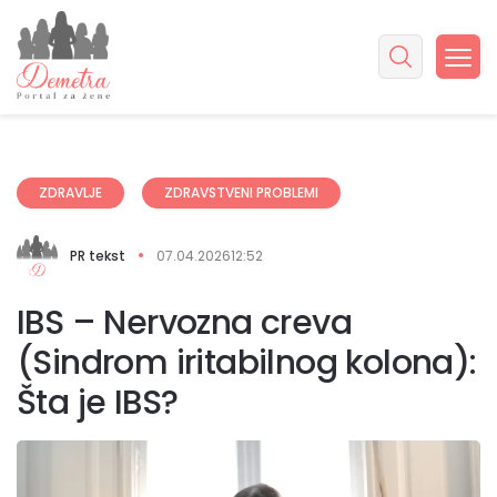
ZDRAVLJE
ZDRAVSTVENI PROBLEMI
PR tekst
07.04.2026
12:52
IBS – Nervozna creva
(Sindrom iritabilnog kolona):
Šta je IBS?