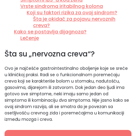
Vrste sindroma iritabilnog kolona
Koji su faktori rizika za ovaj sindrom?
Šta je okidač za pojavu nervoznih
creva?
Kako se postavlja dijagnoza?
Lečenje
Šta su „nervozna creva“?
Ovo je najčešće gastrointestinalno oboljenje koje se sreće
u kliničkoj praksi. Radi se o funkcionalnom poremećaju
creva koji se karakteriše bolom u stomaku, nadutošću,
gasovima, dijarejom ili zatvorom. Dok jedan deo ljudi ima
gotovo sve simptome, neki imaju samo jedan od
simptoma ili kombinaciju dva simptoma. Nije jasno kako se
ovaj sindrom razvija, ali se smatra da je povezan sa
osetljivošću crevnog zida i poremećajima u komunikaciji
između mozga i creva.