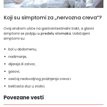
Koji su simptomi za „nervozna creva“?
Ovaj sindrom utiče na gastrointestinalni trakt, a glavni
simptomi se javljaju
u predelu stomaka
. Uobičajeni
simptomi su:
bol u abdomenu,
nadimanje,
dijareja ili zatvor,
gasovi,
osećaj nedovoljnog pražnjenja creva i
beličasta sluz u stolici.
Povezane vesti