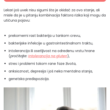
Lekari još uvek nisu sigurni šta je okidač za ovo stanje, ali
misle da je u pitanju kombinacija faktora rizika koji mogu da
utičuna pojavu:
prekomerni rast bakterija u tankom crevu,
bakterijske infekcije u gastrointestinalnom traktu,
intolerancija ili osetljivost na određenu vrstu hrane
(
pročitajte:
Intolerancija na gluten
),
stres i problemi tokom rane faze života,
anksioznost, depresija i još neka mentalna stanja,
genetska predispozicija.