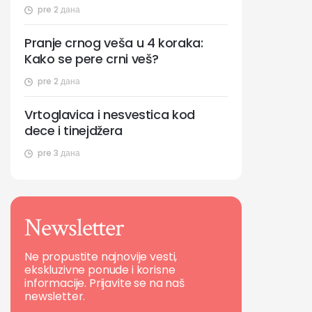
pre 2 дана
Pranje crnog veša u 4 koraka:
Kako se pere crni veš?
pre 2 дана
Vrtoglavica i nesvestica kod
dece i tinejdžera
pre 3 дана
Newsletter
Ne propustite najnovije vesti,
ekskluzivne ponude i korisne
informacije. Prijavite se na naš
newsletter.