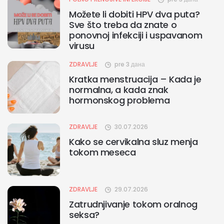
Možete li dobiti HPV dva puta?
Sve što treba da znate o
ponovnoj infekciji i uspavanom
virusu
ZDRAVLJE
pre 3 дана
Kratka menstruacija – Kada je
normalna, a kada znak
hormonskog problema
ZDRAVLJE
30.07.2026
Kako se cervikalna sluz menja
tokom meseca
ZDRAVLJE
29.07.2026
Zatrudnjivanje tokom oralnog
seksa?