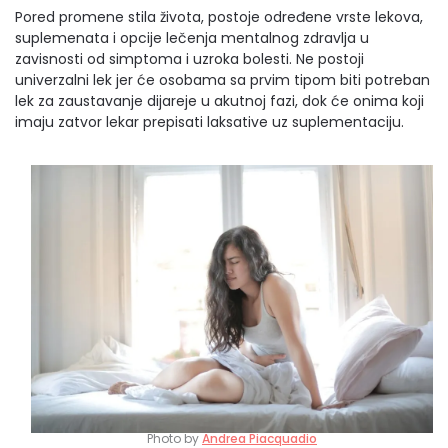
Pored promene stila života, postoje određene vrste lekova,
suplemenata i opcije lečenja mentalnog zdravlja u
zavisnosti od simptoma i uzroka bolesti. Ne postoji
univerzalni lek jer će osobama sa prvim tipom biti potreban
lek za zaustavanje dijareje u akutnoj fazi, dok će onima koji
imaju zatvor lekar prepisati laksative uz suplementaciju.
Photo by
Andrea Piacquadio