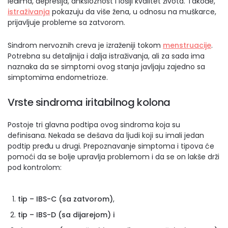
leđima, depresija, anksioznost i lošiji kvalitet života. Takođe,
istraživanja
pokazuju da više žena, u odnosu na muškarce,
prijavljuje probleme sa zatvorom.
Sindrom nervoznih creva je izraženiji tokom
menstruacije
.
Potrebna su detaljnija i dalja istraživanja, ali za sada ima
naznaka da se simptomi ovog stanja javljaju zajedno sa
simptomima endometrioze.
Vrste sindroma iritabilnog kolona
Postoje tri glavna podtipa ovog sindroma koja su
definisana. Nekada se dešava da ljudi koji su imali jedan
podtip pređu u drugi. Prepoznavanje simptoma i tipova će
pomoći da se bolje upravlja problemom i da se on lakše drži
pod kontrolom:
tip – IBS-C (sa zatvorom)
,
tip – IBS-D (sa dijarejom) i