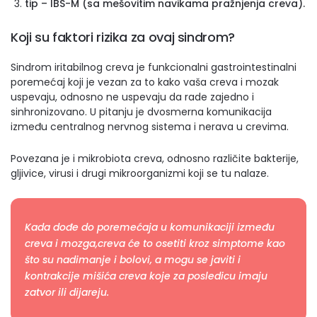
tip – IBS-M (sa mešovitim navikama pražnjenja creva).
Koji su faktori rizika za ovaj sindrom?
Sindrom iritabilnog creva je funkcionalni gastrointestinalni
poremećaj koji je vezan za to kako vaša creva i mozak
uspevaju, odnosno ne uspevaju da rade zajedno i
sinhronizovano. U pitanju je dvosmerna komunikacija
između centralnog nervnog sistema i nerava u crevima.
Povezana je i mikrobiota creva, odnosno različite bakterije,
gljivice, virusi i drugi mikroorganizmi koji se tu nalaze.
Kada dođe do poremećaja u komunikaciji između
creva i mozga,creva će to osetiti kroz simptome kao
što su nadimanje i bolovi, a mogu se javiti i
kontrakcije mišića creva koje za posledicu imaju
zatvor ili dijareju.