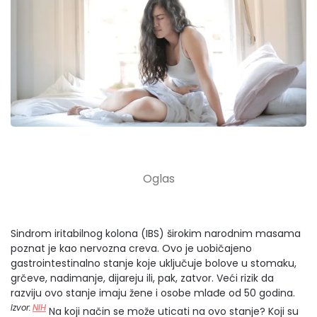
Sindrom iritabilnog kolona (IBS) širokim narodnim masama
poznat je kao nervozna creva. Ovo je uobičajeno
gastrointestinalno stanje koje uključuje bolove u stomaku,
grčeve, nadimanje, dijareju ili, pak, zatvor. Veći rizik da
razviju ovo stanje imaju žene i osobe mlađe od 50 godina.
Izvor:
NIH
Na koji način se može uticati na ovo stanje? Koji su