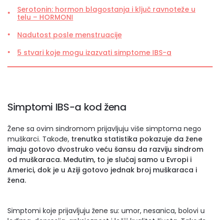
Serotonin: hormon blagostanja i ključ ravnoteže u
telu – HORMONI
Nadutost posle menstruacije
5 stvari koje mogu izazvati simptome IBS-a
Simptomi IBS-a kod žena
Žene sa ovim sindromom prijavljuju više simptoma nego
muškarci. Takođe,
trenutka statistika pokazuje da žene
imaju gotovo dvostruko veću šansu da razviju sindrom
od muškaraca. Međutim, to je slučaj samo u Evropi i
Americi, dok je u Aziji gotovo jednak broj muškaraca i
žena.
Simptomi koje prijavljuju žene su: umor, nesanica, bolovi u