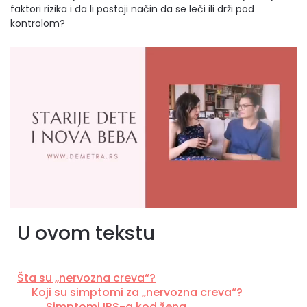
faktori rizika i da li postoji način da se leči ili drži pod
kontrolom?
U ovom tekstu
Šta su „nervozna creva“?
Koji su simptomi za „nervozna creva“?
Simptomi IBS-a kod žena