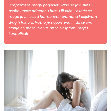
Simptomi se mogu pogoršati kada se javi stres ili
osoba unese određenu hranu ili piće. Takođe se
mogu javiti usled hormonskih promena i dejstvom
drugih faktora. Važno je napomenuti i da se ovo
stanje ne može izlečiti, ali se simptomi mogu
kontrolisati.