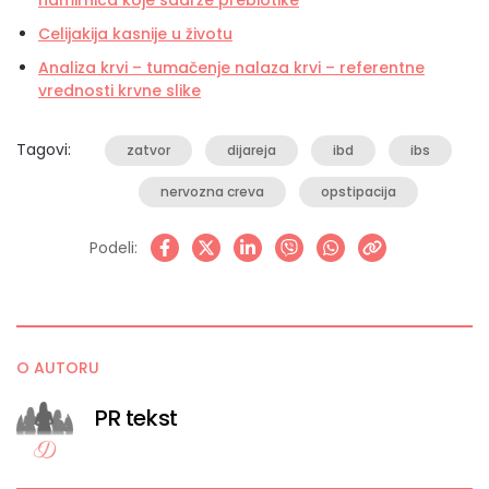
namirnica koje sadrže prebiotike
Celijakija kasnije u životu
Analiza krvi – tumačenje nalaza krvi – referentne
vrednosti krvne slike
Tagovi:
zatvor
dijareja
ibd
ibs
nervozna creva
opstipacija
Podeli:
O AUTORU
PR tekst