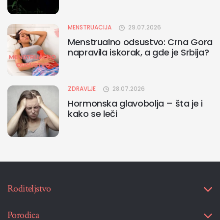
MENSTRUACIJA
29.07.2026
Menstrualno odsustvo: Crna Gora
napravila iskorak, a gde je Srbija?
ZDRAVLJE
28.07.2026
Hormonska glavobolja – šta je i
kako se leči
Roditeljstvo
Porodica