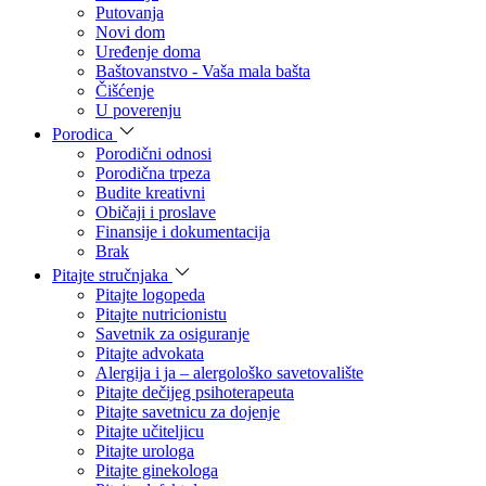
Putovanja
Novi dom
Uređenje doma
Baštovanstvo - Vaša mala bašta
Čišćenje
U poverenju
Porodica
Porodični odnosi
Porodična trpeza
Budite kreativni
Običaji i proslave
Finansije i dokumentacija
Brak
Pitajte stručnjaka
Pitajte logopeda
Pitajte nutricionistu
Savetnik za osiguranje
Pitajte advokata
Alergija i ja – alergološko savetovalište
Pitajte dečijeg psihoterapeuta
Pitajte savetnicu za dojenje
Pitajte učiteljicu
Pitajte urologa
Pitajte ginekologa