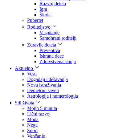
Razvoj deteta
Igra
Škola
Pubertet
Roditeljstvo
Vaspitanje
Samohrani roditelji
Zdravlje deteta
Preventiva
Ishrana dece
Zdravstvena stanja
Aktuelno
Vesti
Događaji i dešavanja
Nova istraživanja
Demetrini saveti
Astrologija i numerologija
Stil života
Mojih 5 minuta
Lični razvoj
Moda
Nega
Sport
Venčanje