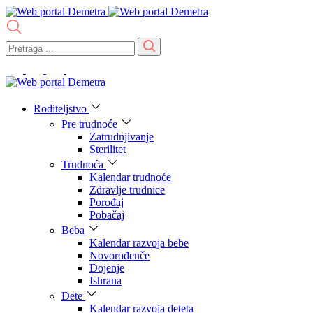
Roditeljstvo
Pre trudnoće
Zatrudnjivanje
Sterilitet
Trudnoća
Kalendar trudnoće
Zdravlje trudnice
Porođaj
Pobačaj
Beba
Kalendar razvoja bebe
Novorođenče
Dojenje
Ishrana
Dete
Kalendar razvoja deteta