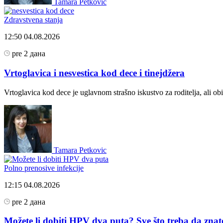
Tamara Petkovic
Zdravstvena stanja
12:50
04.08.2026
pre 2 дана
Vrtoglavica i nesvestica kod dece i tinejdžera
Vrtoglavica kod dece je uglavnom strašno iskustvo za roditelja, ali 
Tamara Petkovic
Polno prenosive infekcije
12:15
04.08.2026
pre 2 дана
Možete li dobiti HPV dva puta? Sve što treba da znat