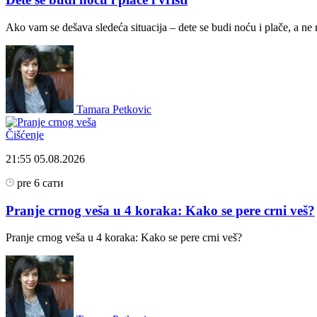
Ako vam se dešava sledeća situacija – dete se budi noću i plače, a ne 
Tamara Petkovic
Čišćenje
21:55
05.08.2026
pre 6 сати
Pranje crnog veša u 4 koraka: Kako se pere crni veš?
Pranje crnog veša u 4 koraka: Kako se pere crni veš?