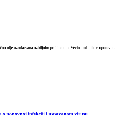
obično nije uzrokovana ozbiljnim problemom. Većina mladih se oporavi 
e o ponovnoj infekciji i uspavanom virusu