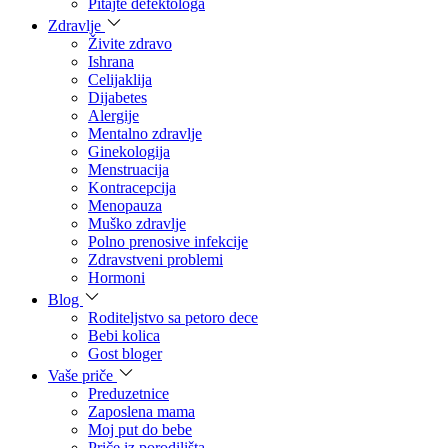
Pitajte defektologa
Zdravlje
Živite zdravo
Ishrana
Celijaklija
Dijabetes
Alergije
Mentalno zdravlje
Ginekologija
Menstruacija
Kontracepcija
Menopauza
Muško zdravlje
Polno prenosive infekcije
Zdravstveni problemi
Hormoni
Blog
Roditeljstvo sa petoro dece
Bebi kolica
Gost bloger
Vaše priče
Preduzetnice
Zaposlena mama
Moj put do bebe
Priče iz porodilišta