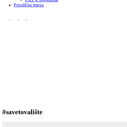
Porodična trpeza
#savetovalište